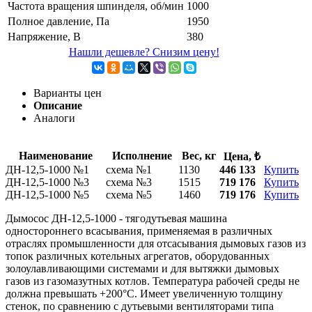
Частота вращения шпинделя, об/мин
1000
Полное давление, Па
1950
Напряжение, В
380
Нашли дешевле? Снизим цену!
Варианты цен
Описание
Аналоги
Наименование
Исполнение
Вес, кг
Цена, ₺
ДН-12,5-1000 №1
схема №1
1130
446 133
Купить
ДН-12,5-1000 №3
схема №3
1515
719 176
Купить
ДН-12,5-1000 №5
схема №5
1460
719 176
Купить
Дымосос ДН-12,5-1000 - тягодутьевая машина
одностороннего всасывания, применяемая в различных
отраслях промышленности для отсасывания дымовых газов из
топок различных котельных агрегатов, оборудованных
золоулавливающими системами и для вытяжки дымовых
газов из газомазутных котлов. Температура рабочей среды не
должна превышать +200°С. Имеет увеличенную толщину
стенок, по сравнению с дутьевыми вентиляторами типа