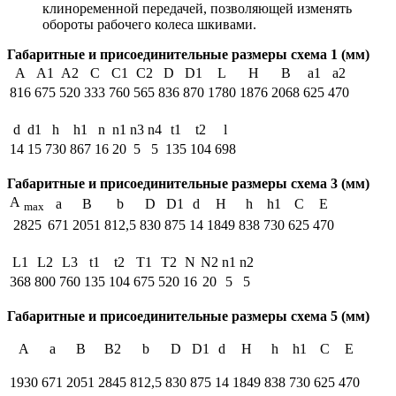
клиноременной передачей, позволяющей изменять
обороты рабочего колеса шкивами.
Габаритные и присоединительные размеры схема 1 (мм)
A
A1
A2
C
C1
C2
D
D1
L
H
B
a1
a2
816
675
520
333
760
565
836
870
1780
1876
2068
625
470
d
d1
h
h1
n
n1
n3
n4
t1
t2
l
14
15
730
867
16
20
5
5
135
104
698
Габаритные и присоединительные размеры схема 3 (мм)
A
a
B
b
D
D1
d
H
h
h1
C
E
max
2825
671
2051
812,5
830
875
14
1849
838
730
625
470
L1
L2
L3
t1
t2
T1
T2
N
N2
n1
n2
368
800
760
135
104
675
520
16
20
5
5
Габаритные и присоединительные размеры схема 5 (мм)
А
а
В
В2
b
D
D1
d
Н
h
h1
С
Е
1930
671
2051
2845
812,5
830
875
14
1849
838
730
625
470