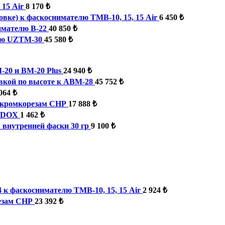
15 Air
8 170 ₺
вке) к фаскоснимателю ТМВ-10, 15, 15 Air
6 450 ₺
имателю B-22
40 850 ₺
елю UZTM-30
45 580 ₺
-20 и BM-20 Plus
24 940 ₺
овкой по высоте к АВМ-28
45 752 ₺
064 ₺
к кромкорезам СНР
17 888 ₺
ARDOX
1 462 ₺
внутренней фаски 30 гр
9 100 ₺
 к фаскоснимателю ТМВ-10, 15, 15 Air
2 924 ₺
езам СНР
23 392 ₺