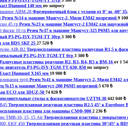
чный P3-PG-ISY-TGM-ТТ 37гр
3 300 ₺
xact Diamond 140 мм
по запросу
Фрезеровочный блок с углами от 0° до -60° 
Резец №14 к машине Мангуст-2, Миди ЕМ42 подрезной
9 100
Резец №23 к машине Мангуст-2 ЕМ42 для наружной 
Резец №37 к машине Мангуст-325 Р6М5 для внут
чный P3-PG-ISY-TGM-ТТ 30гр
3 300 ₺
я для BDS SKF 25
27 520 ₺
Твердосплавная пластина радиусная R1,5 к фа
рцевальный P3-PG-ISY-TGM-ТТ 0гр
3 300 ₺
Радиусные пластины режущие R2, R3, R4, R5 к ВМ-16
от 1 54
ро двигатель P3-PG-ISY-TGM-ТТ-630, 850
по запросу
 Exact Diamond X165 мм
19 900 ₺
Резец №41 к машине Мангуст-2, Миди ЕМ42 д
ец №15 к машине Мангуст-200 Р6М5 подрезной
5 670 ₺
ная ECO для 3DUZ-50
74 820 ₺
ополнительные столы к фаскоснимателю UZTM-30
442 040 ₺
Твердосплавная режущая пластина R2,5 45° к Euroboor 
досплавная пластина для машины СМФ-900
2 236 ₺
Твердосплавная пластина с покрытием к
Твердосплавная режущая пластина 30°/45° к BD