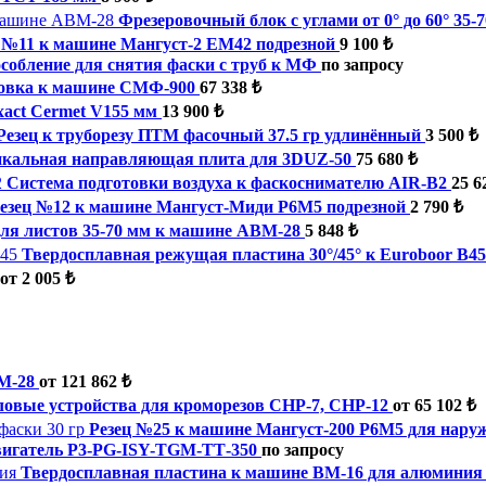
Фрезеровочный блок с углами от 0° до 60° 35
 №11 к машине Мангуст-2 ЕМ42 подрезной
9 100 ₺
собление для снятия фаски с труб к МФ
по запросу
ловка к машине СМФ-900
67 338 ₺
xact Cermet V155 мм
13 900 ₺
Резец к труборезу ПТМ фасочный 37.5 гр удлинённый
3 500 ₺
икальная направляющая плита для 3DUZ-50
75 680 ₺
Система подготовки воздуха к фаскоснимателю AIR-B2
25 6
езец №12 к машине Мангуст-Миди Р6М5 подрезной
2 790 ₺
ля листов 35-70 мм к машине ABM-28
5 848 ₺
Твердосплавная режущая пластина 30°/45° к Euroboor B45
от 2 005 ₺
M-28
от 121 862 ₺
ловые устройства для кроморезов СНР-7, СНР-12
от 65 102 ₺
Резец №25 к машине Мангуст-200 Р6М5 для наруж
вигатель P3-PG-ISY-TGM-ТТ-350
по запросу
Твердосплавная пластина к машине ВМ-16 для алюминия