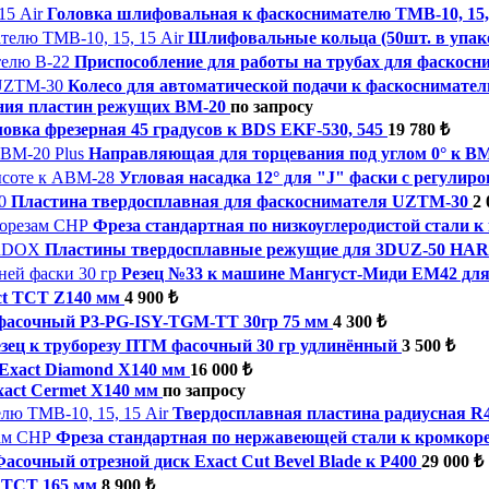
Головка шлифовальная к фаскоснимателю ТМВ-10, 15, 
Шлифовальные кольца (50шт. в упако
Приспособление для работы на трубах для фаскосн
Колесо для автоматической подачи к фаскоснимат
ния пластин режущих ВМ-20
по запросу
ловка фрезерная 45 градусов к BDS EKF-530, 545
19 780 ₺
Направляющая для торцевания под углом 0° к ВМ
Угловая насадка 12° для "J" фаски с регулир
Пластина твердосплавная для фаскоснимателя UZTM-30
2 
Фреза стандартная по низкоуглеродистой стали 
Пластины твердосплавные режущие для 3DUZ-50 H
Резец №33 к машине Мангуст-Миди ЕМ42 для 
ct TCT Z140 мм
4 900 ₺
 фасочный P3-PG-ISY-TGM-ТТ 30гр 75 мм
4 300 ₺
езец к труборезу ПТМ фасочный 30 гр удлинённый
3 500 ₺
 Exact Diamond X140 мм
16 000 ₺
xact Cermet X140 мм
по запросу
Твердосплавная пластина радиусная R4
Фреза стандартная по нержавеющей стали к кромкор
асочный отрезной диск Exact Cut Bevel Blade к Р400
29 000 ₺
t TCT 165 мм
8 900 ₺