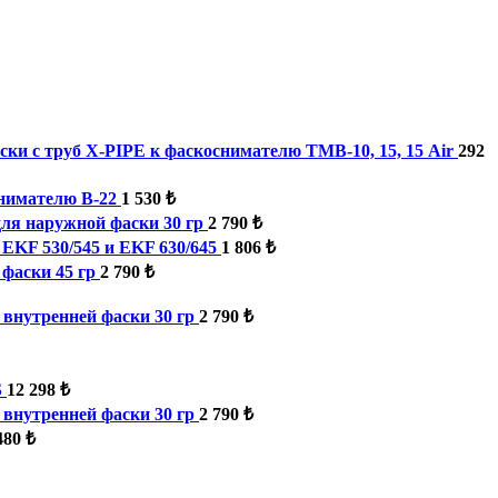
ски с труб X-PIPE к фаскоснимателю ТМВ-10, 15, 15 Air
292
нимателю B-22
1 530 ₺
ля наружной фаски 30 гр
2 790 ₺
EKF 530/545 и EKF 630/645
1 806 ₺
фаски 45 гр
2 790 ₺
внутренней фаски 30 гр
2 790 ₺
S
12 298 ₺
внутренней фаски 30 гр
2 790 ₺
480 ₺