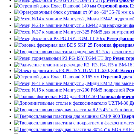
Резец фасо
Отрезной диск E
Резец фасо
Головка фрезерна
Резец то
Элект
Отрезной диск
Рез
Головка фрезер
Д
Твер