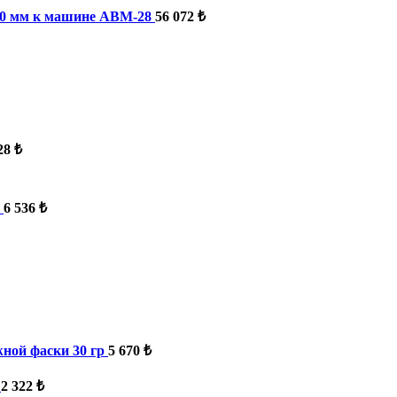
-70 мм к машине ABM-28
56 072 ₺
28 ₺
6 536 ₺
ной фаски 30 гр
5 670 ₺
2 322 ₺