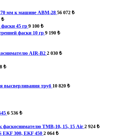
35-70 мм к машине ABM-28
56 072 ₺
 ₺
фаски 45 гр
9 100 ₺
ренней фаски 10 гр
9 190 ₺
скоснимателю AIR-B2
2 030 ₺
8 ₺
ля высверливания труб
10 820 ₺
B45
6 536 ₺
 фаскоснимателю ТМВ-10, 15, 15 Air
2 924 ₺
S EKF 300, EKF 450
2 064 ₺