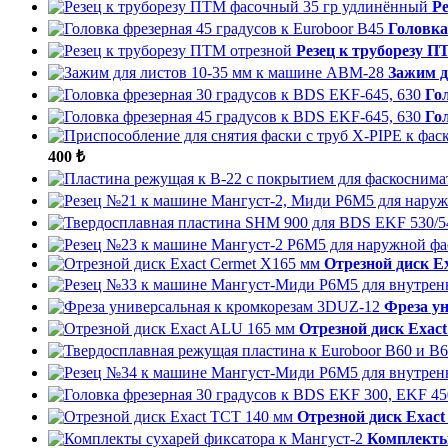
Р
Головка
Резец к труборезу П
Зажим д
Го
Го
400 ₺
Отрезной диск E
Фреза у
Отрезной диск Exac
Отрезной диск Exac
Комплекты