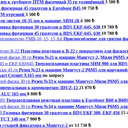
езец к труборезу ПТМ фасочный 35 гр удлинённый
3 500 ₺
 фрезерная 45 градусов к Euroboor B45
10 750 ₺
ТМ отрезной
3 500 ₺
ля листов 10-35 мм к машине ABM-28
4 300 ₺
ловка фрезерная 30 градусов к BDS EKF-645, 630
19 780 ₺
ловка фрезерная 45 градусов к BDS EKF-645, 630
19 780 ₺
Приспособление для снятия фа
Пластина режущая к B-22 с покрытием для фаскос
Резец №21 к машине Мангуст-2, Миди Р6М5 д
Твердосплавная пластина SHM 900 для BDS 
Резец №23 к машине Мангуст-2 Р6М5 для наружной 
xact Cermet X165 мм
по запросу
Резец №33 к машине Мангуст-Миди Р6М5 для 
ниверсальная к кромкорезам 3DUZ-12
21 070 ₺
t ALU 165 мм
8 800 ₺
Твердосплавная режущая пластина к Euroboor В60 и В60
Резец №34 к машине Мангуст-Миди Р6М5 для 
Головка фрезерная 30 градусов к BDS EKF 300, EKF 450
15 
t TCT 140 мм
7 900 ₺
 сухарей фиксатора к Мангуст-2
от 13 730 ₺