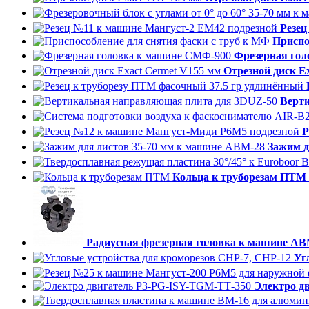
Резец
Приспо
Фрезерная го
Отрезной диск E
Верт
Р
Зажим д
Кольца к труборезам ПТМ
Радиусная фрезерная головка к машине AB
Уг
Электро д