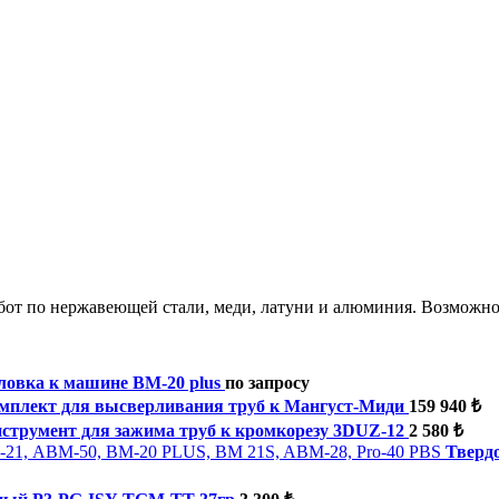
бот по нержавеющей стали, меди, латуни и алюминия. Возможно
ловка к машине BM-20 plus
по запросу
мплект для высверливания труб к Мангуст-Миди
159 940 ₺
струмент для зажима труб к кромкорезу 3DUZ-12
2 580 ₺
Тверд