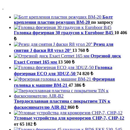
Болт
крепления пластин режущих ВМ-20
по запросу
Головка фрезерная 30 градусов к Euroboor B45
10 406
₺
Резец для
снятия J фаски R8 угол 20°
13 760 ₺
Отрезной диск
Exact Cermet 165 мм
13 500 ₺
Головка
фрезерная ECO для 3DUZ-50
74 820 ₺
Фрезерная
головка к машине ВМ-21
47 386 ₺
Твердосплавная пластина с покрытием TiN к
фаскоснимателю AIR-B2
860 ₺
Угловые устройства для кроморезов СНР-7, СНР-12
от 65 102 ₺