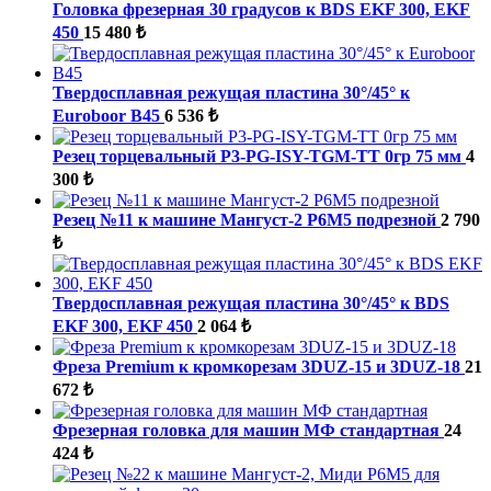
Головка фрезерная 30 градусов к BDS EKF 300, EKF
450
15 480 ₺
Твердосплавная режущая пластина 30°/45° к
Euroboor B45
6 536 ₺
Резец торцевальный P3-PG-ISY-TGM-ТТ 0гр 75 мм
4
300 ₺
Резец №11 к машине Мангуст-2 Р6М5 подрезной
2 790
₺
Твердосплавная режущая пластина 30°/45° к BDS
EKF 300, EKF 450
2 064 ₺
Фреза Premium к кромкорезам 3DUZ-15 и 3DUZ-18
21
672 ₺
Фрезерная головка для машин МФ стандартная
24
424 ₺