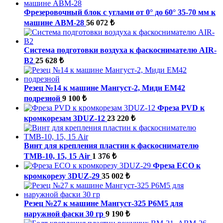
Фрезеровочный блок с углами от 0° до 60° 35-70 мм к
машине ABM-28
56 072 ₺
Система подготовки воздуха к фаскоснимателю AIR-
B2
25 628 ₺
Резец №14 к машине Мангуст-2, Миди ЕМ42
подрезной
9 100 ₺
Фреза PVD к
кромкорезам 3DUZ-12
23 220 ₺
Винт для крепления пластин к фаскоснимателю
ТМВ-10, 15, 15 Air
1 376 ₺
Фреза ECO к
кромкорезу 3DUZ-29
35 002 ₺
Резец №27 к машине Мангуст-325 Р6М5 для
наружной фаски 30 гр
9 190 ₺