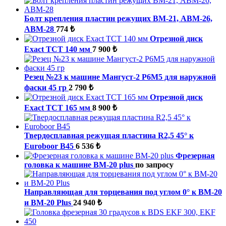
Болт крепления пластин режущих ВМ-21, ABM-26,
ABM-28
774 ₺
Отрезной диск
Exact TCT 140 мм
7 900 ₺
Резец №23 к машине Мангуст-2 Р6М5 для наружной
фаски 45 гр
2 790 ₺
Отрезной диск
Exact TCT 165 мм
8 900 ₺
Твердосплавная режущая пластина R2,5 45° к
Euroboor B45
6 536 ₺
Фрезерная
головка к машине BM-20 plus
по запросу
Направляющая для торцевания под углом 0° к ВМ-20
и BM-20 Plus
24 940 ₺