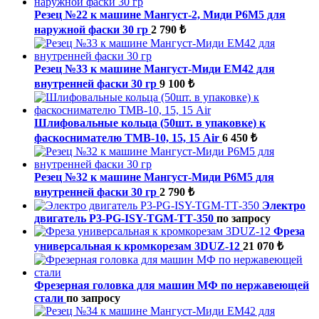
Резец №22 к машине Мангуст-2, Миди Р6М5 для
наружной фаски 30 гр
2 790 ₺
Резец №33 к машине Мангуст-Миди ЕМ42 для
внутренней фаски 30 гр
9 100 ₺
Шлифовальные кольца (50шт. в упаковке) к
фаскоснимателю ТМВ-10, 15, 15 Air
6 450 ₺
Резец №32 к машине Мангуст-Миди Р6М5 для
внутренней фаски 30 гр
2 790 ₺
Электро
двигатель P3-PG-ISY-TGM-ТТ-350
по запросу
Фреза
универсальная к кромкорезам 3DUZ-12
21 070 ₺
Фрезерная головка для машин МФ по нержавеющей
стали
по запросу