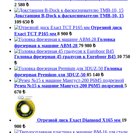
2 580 ₺
Докстанция B-Dock к фаскоснимателю ТМВ-10, 15
109 650 ₺
Отрезной диск
Exact TCT P165 мм
8 900 ₺
Головка
фрезерная к машине ABM-28
79 980 ₺
Головка фрезерная 45 градусов к Euroboor B45
10 750
₺
Головка
фрезерная Premium для 3DUZ-50
85 140 ₺
Резец №15 к машине Мангуст-200 Р6М5 подрезной
5
670 ₺
Отрезной диск Exact Diamond X165 мм
19
900 ₺