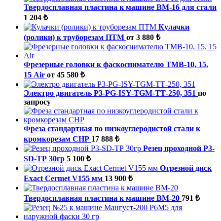
Твердосплавная пластина к машине ВМ-16 для стали
1 204 ₺
Кулачки
(ролики) к труборезам ПТМ
от 3 880 ₺
Фрезерные головки к фаскоснимателю ТМВ-10, 15,
15 Air
от 45 580 ₺
Электро двигатель P3-PG-ISY-TGM-ТТ-250, 351
по
запросу
Фреза стандартная по низкоуглеродистой стали к
кромкорезам СНР
17 888 ₺
Резец проходной P3-
SD-ТР 30гр
5 100 ₺
Отрезной диск
Exact Cermet V155 мм
13 900 ₺
Твердосплавная пластина к машине ВМ-20
791 ₺