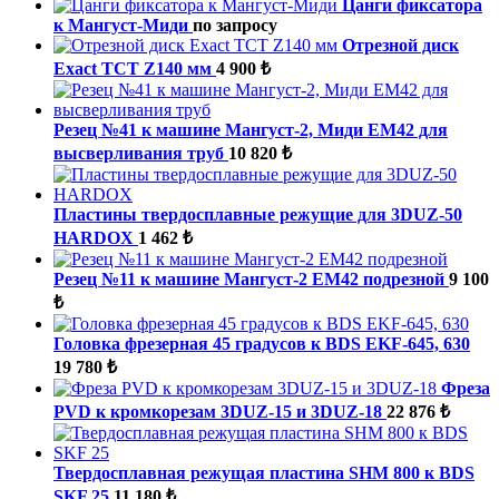
Цанги фиксатора
к Мангуст-Миди
по запросу
Отрезной диск
Exact TCT Z140 мм
4 900 ₺
Резец №41 к машине Мангуст-2, Миди ЕМ42 для
высверливания труб
10 820 ₺
Пластины твердосплавные режущие для 3DUZ-50
HARDOX
1 462 ₺
Резец №11 к машине Мангуст-2 ЕМ42 подрезной
9 100
₺
Головка фрезерная 45 градусов к BDS EKF-645, 630
19 780 ₺
Фреза
PVD к кромкорезам 3DUZ-15 и 3DUZ-18
22 876 ₺
Твердосплавная режущая пластина SHM 800 к BDS
SKF 25
11 180 ₺