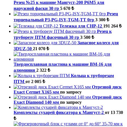
Резец №25 к машине Мангуст-200 Р6М5 для
наружной фаски 30 гр
5 670 ₺
Резец
торцевальный P3-PG-ISY-TGM-ТТ 0гр
3 300 ₺
Тележка для CHP-12
191 264 ₺
Резец к
труборезу ПТМ фасочный 30 гр
3 500 ₺
Запасное колесо для
3DUZ-50
21 070 ₺
Твердосплавная пластина к машине ВМ-16 для
алюминия
2 322 ₺
Кольца к труборезам
ПТМ
от 2 005 ₺
Отрезной диск
Exact Cermet X165 мм
по запросу
Отрезной диск
Exact Diamond 140 мм
по запросу
Комплекты сухарей фиксатора к Мангуст-2
от 13 730
₺