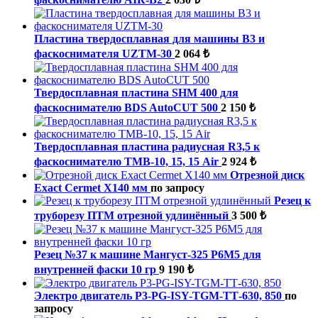
Пластина твердосплавная для машины B3 и
фаскоснимателя UZTM-30
2 064 ₺
Твердосплавная пластина SHM 400 для
фаскоснимателю BDS AutoCUT 500
2 150 ₺
Твердосплавная пластина радиусная R3,5 к
фаскоснимателю ТМВ-10, 15, 15 Air
2 924 ₺
Отрезной диск
Exact Cermet X140 мм
по запросу
Резец к
труборезу ПТМ отрезной удлинённый
3 500 ₺
Резец №37 к машине Мангуст-325 Р6М5 для
внутренней фаски 10 гр
9 190 ₺
Электро двигатель P3-PG-ISY-TGM-ТТ-630, 850
по
запросу