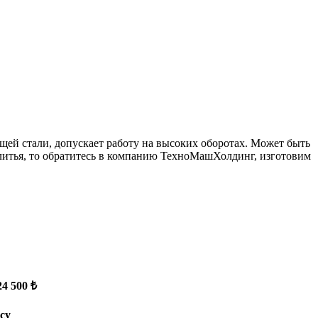
щей стали, допускает работу на высоких оборотах. Может быть
 литья, то обратитесь в компанию ТехноМашХолдинг, изготовим
24 500 ₺
су