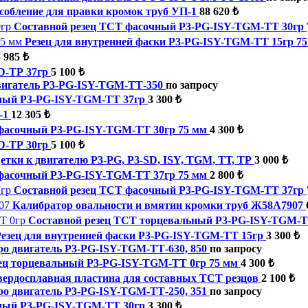
собление для правки кромок труб УП-1
88 620 ₺
Составной резец TCT фасочный P3-PG-ISY-TGM-ТТ 30гр
Резец для внутренней фаски P3-PG-ISY-TGM-ТТ 15гр 7
 985 ₺
D-ТР 37гр
5 100 ₺
вигатель P3-PG-ISY-TGM-ТТ-350
по запросу
чный P3-PG-ISY-TGM-ТТ 37гр
3 300 ₺
-1
12 305 ₺
 фасочный P3-PG-ISY-TGM-ТТ 30гр 75 мм
4 300 ₺
D-ТР 30гр
5 100 ₺
тки к двигателю P3-PG, P3-SD, ISY, TGM, ТТ, ТР
3 000 ₺
 фасочный P3-PG-ISY-TGM-ТТ 37гр 75 мм
2 800 ₺
Составной резец TCT фасочный P3-PG-ISY-TGM-ТТ 37гр
Калибратор овальности и вмятин кромки труб Ж58А7907
Составной резец TCT торцевальный P3-PG-ISY-TGM-Т
Резец для внутренней фаски P3-PG-ISY-TGM-ТТ 15гр
3 300 ₺
ро двигатель P3-PG-ISY-TGM-ТТ-630, 850
по запросу
ец торцевальный P3-PG-ISY-TGM-ТТ 0гр 75 мм
4 300 ₺
вердосплавная пластина для составных ТСТ резцов
2 100 ₺
ро двигатель P3-PG-ISY-TGM-ТТ-250, 351
по запросу
чный P3-PG-ISY-TGM-ТТ 30гр
3 300 ₺