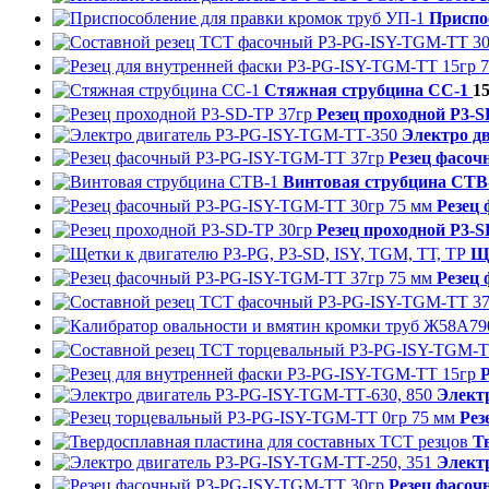
Приспо
Стяжная струбцина СС-1
15
Резец проходной P3-S
Электро д
Резец фасо
Винтовая струбцина СТВ
Резец
Резец проходной P3-S
Ще
Резец
Элект
Рез
Т
Элект
Резец фасо