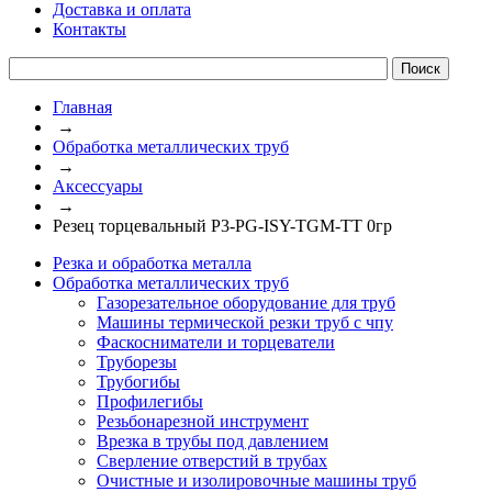
Доставка и оплата
Контакты
Главная
→
Обработка металлических труб
→
Аксессуары
→
Резец торцевальный P3-PG-ISY-TGM-ТТ 0гр
Резка и обработка металла
Обработка металлических труб
Газорезательное оборудование для труб
Машины термической резки труб с чпу
Фаскосниматели и торцеватели
Труборезы
Трубогибы
Профилегибы
Резьбонарезной инструмент
Врезка в трубы под давлением
Сверление отверстий в трубах
Очистные и изолировочные машины труб