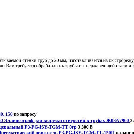
ываемой стенки труб до 20 мм, изготавливается из быстрорежу
сли Вам требуется обрабатывать трубы из нержавеющей стали и
0, 150
по запросу
Эллипсограф для вырезки отверстий в трубах Ж08А7960
3
рцевальный P3-PG-ISY-TGM-ТТ 0гр
3 300 ₺
Пневматический двигатель P3-PG-ISY-TGM-ТТ-150П
по запро