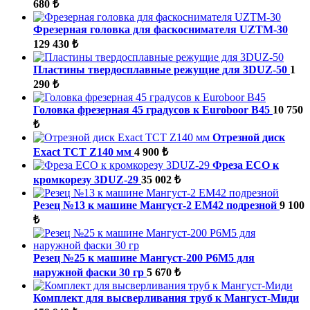
680 ₺
Фрезерная головка для фаскоснимателя UZTM-30
129 430 ₺
Пластины твердосплавные режущие для 3DUZ-50
1
290 ₺
Головка фрезерная 45 градусов к Euroboor B45
10 750
₺
Отрезной диск
Exact TCT Z140 мм
4 900 ₺
Фреза ECO к
кромкорезу 3DUZ-29
35 002 ₺
Резец №13 к машине Мангуст-2 ЕМ42 подрезной
9 100
₺
Резец №25 к машине Мангуст-200 Р6М5 для
наружной фаски 30 гр
5 670 ₺
Комплект для высверливания труб к Мангуст-Миди