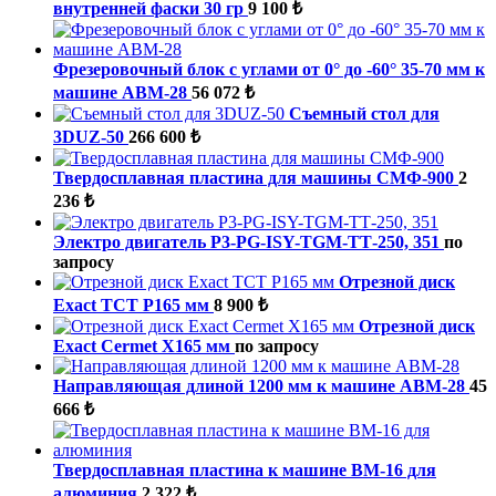
внутренней фаски 30 гр
9 100 ₺
Фрезеровочный блок с углами от 0° до -60° 35-70 мм к
машине ABM-28
56 072 ₺
Съемный стол для
3DUZ-50
266 600 ₺
Твердосплавная пластина для машины СМФ-900
2
236 ₺
Электро двигатель P3-PG-ISY-TGM-ТТ-250, 351
по
запросу
Отрезной диск
Exact TCT P165 мм
8 900 ₺
Отрезной диск
Exact Cermet X165 мм
по запросу
Направляющая длиной 1200 мм к машине ABM-28
45
666 ₺
Твердосплавная пластина к машине ВМ-16 для
алюминия
2 322 ₺