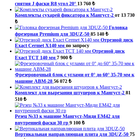
снятия J фаски R8 угол 20°
13 760 ₺
Комплекты сухарей фиксатора к Мангуст-2
от 13 730
₺
Головка
фрезерная Premium для 3DUZ-50
85 140 ₺
Отрезной диск
Exact Cermet X140 мм
по запросу
Отрезной диск
Exact TCT 140 мм
7 900 ₺
Фрезеровочный блок с углами от 0° до 60° 35-70 мм к
машине ABM-28
56 072 ₺
Комплект для вырезания штуцеров к Мангуст-2
81
510 ₺
Резец №33 к машине Мангуст-Миди ЕМ42 для
внутренней фаски 30 гр
9 100 ₺
Вертикальная направляющая плита для 3DUZ-50
75