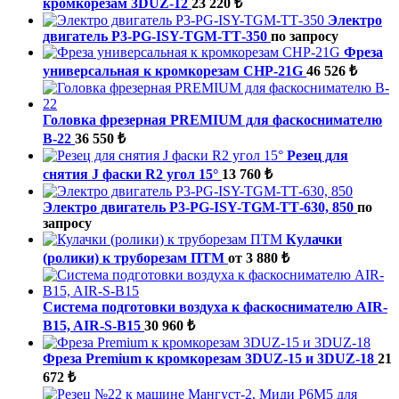
кромкорезам 3DUZ-12
23 220 ₺
Электро
двигатель P3-PG-ISY-TGM-ТТ-350
по запросу
Фреза
универсальная к кромкорезам СНР-21G
46 526 ₺
Головка фрезерная PREMIUM для фаскоснимателю
B-22
36 550 ₺
Резец для
снятия J фаски R2 угол 15°
13 760 ₺
Электро двигатель P3-PG-ISY-TGM-ТТ-630, 850
по
запросу
Кулачки
(ролики) к труборезам ПТМ
от 3 880 ₺
Система подготовки воздуха к фаскоснимателю AIR-
B15, AIR-S-B15
30 960 ₺
Фреза Premium к кромкорезам 3DUZ-15 и 3DUZ-18
21
672 ₺