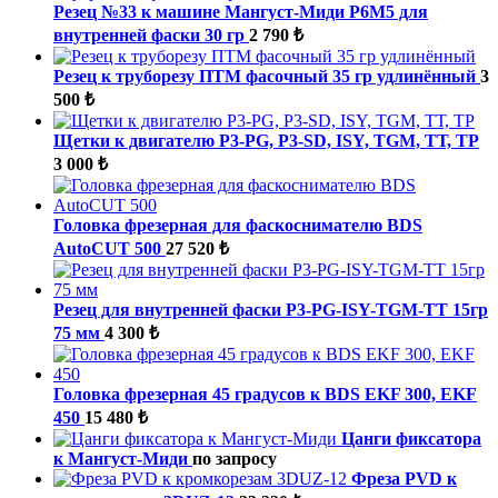
Резец №33 к машине Мангуст-Миди Р6М5 для
внутренней фаски 30 гр
2 790 ₺
Резец к труборезу ПТМ фасочный 35 гр удлинённый
3
500 ₺
Щетки к двигателю P3-PG, P3-SD, ISY, TGM, ТТ, ТР
3 000 ₺
Головка фрезерная для фаскоснимателю BDS
AutoCUT 500
27 520 ₺
Резец для внутренней фаски P3-PG-ISY-TGM-ТТ 15гр
75 мм
4 300 ₺
Головка фрезерная 45 градусов к BDS EKF 300, EKF
450
15 480 ₺
Цанги фиксатора
к Мангуст-Миди
по запросу
Фреза PVD к