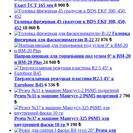
Exact TCT 165 мм
8 900 ₺
Головка фрезерная 45 градусов к BDS EKF 300, 450,
452
18 060 ₺
Головка
фрезерная для фаскоснимателю B-22
22 876 ₺
Направляющая для торцевания под углом 0° к ВМ-20
и BM-20 Plus
24 940 ₺
Твердосплавная режущая пластина R2,5 45° к
Euroboor B45
6 536 ₺
Резец №11 к машине Мангуст-2 Р6М5 подрезной
2 790
₺
Резец №37 к машине Мангуст-325 Р6М5 для
внутренней фаски 10 гр
9 190 ₺
Резец для