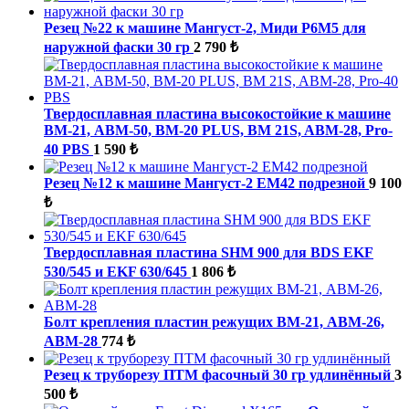
Резец №22 к машине Мангуст-2, Миди Р6М5 для
наружной фаски 30 гр
2 790 ₺
Твердосплавная пластина высокостойкие к машине
ВМ-21, ABM-50, BM-20 PLUS, BM 21S, ABM-28, Pro-
40 PBS
1 590 ₺
Резец №12 к машине Мангуст-2 ЕМ42 подрезной
9 100
₺
Твердосплавная пластина SHM 900 для BDS EKF
530/545 и EKF 630/645
1 806 ₺
Болт крепления пластин режущих ВМ-21, ABM-26,
ABM-28
774 ₺
Резец к труборезу ПТМ фасочный 30 гр удлинённый
3
500 ₺