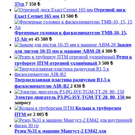
37гр
7 350 ₺
Отрезной диск
Exact Cermet 165 мм
13 500 ₺
Фрезерные головки к фаскоснимателю ТМВ-10, 15,
15 Air
от 45 580 ₺
Зажим
для листов 10-35 мм к машине ABM-28
4 300 ₺
Резец к
труборезу ПТМ отрезной удлинённый
3 500 ₺
Твердосплавная пластина радиусная R1,5 к
фаскоснимателю AIR-B2
2 030 ₺
Электро двигатель P3-PG-ISY-TGM-ТТ-28, 80, 150
по
запросу
Кольца к труборезам
ПТМ
от 2 005 ₺
Резец №31 к машине Мангуст-2 ЕМ42 для