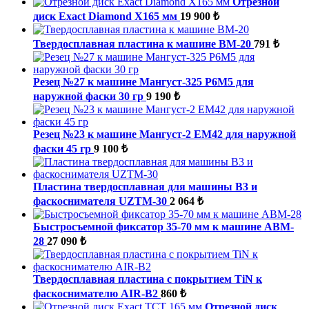
Отрезной
диск Exact Diamond X165 мм
19 900 ₺
Твердосплавная пластина к машине ВМ-20
791 ₺
Резец №27 к машине Мангуст-325 Р6М5 для
наружной фаски 30 гр
9 190 ₺
Резец №23 к машине Мангуст-2 ЕМ42 для наружной
фаски 45 гр
9 100 ₺
Пластина твердосплавная для машины B3 и
фаскоснимателя UZTM-30
2 064 ₺
Быстросъемной фиксатор 35-70 мм к машине ABM-
28
27 090 ₺
Твердосплавная пластина с покрытием TiN к
фаскоснимателю AIR-B2
860 ₺
Отрезной диск