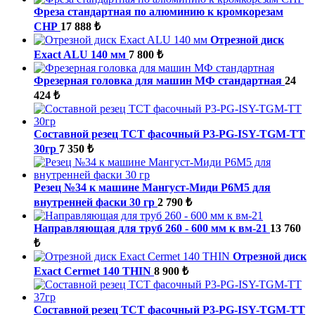
Фреза стандартная по алюминию к кромкорезам
СНР
17 888 ₺
Отрезной диск
Exact ALU 140 мм
7 800 ₺
Фрезерная головка для машин МФ стандартная
24
424 ₺
Составной резец TCT фасочный P3-PG-ISY-TGM-ТТ
30гр
7 350 ₺
Резец №34 к машине Мангуст-Миди Р6М5 для
внутренней фаски 30 гр
2 790 ₺
Направляющая для труб 260 - 600 мм к вм-21
13 760
₺
Отрезной диск
Exact Cermet 140 THIN
8 900 ₺
Составной резец TCT фасочный P3-PG-ISY-TGM-ТТ