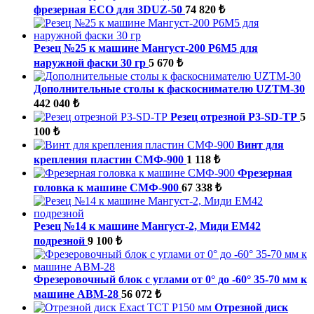
фрезерная ECO для 3DUZ-50
74 820 ₺
Резец №25 к машине Мангуст-200 Р6М5 для
наружной фаски 30 гр
5 670 ₺
Дополнительные столы к фаскоснимателю UZTM-30
442 040 ₺
Резец отрезной P3-SD-ТР
5
100 ₺
Винт для
крепления пластин СМФ-900
1 118 ₺
Фрезерная
головка к машине СМФ-900
67 338 ₺
Резец №14 к машине Мангуст-2, Миди ЕМ42
подрезной
9 100 ₺
Фрезеровочный блок с углами от 0° до -60° 35-70 мм к
машине ABM-28
56 072 ₺
Отрезной диск