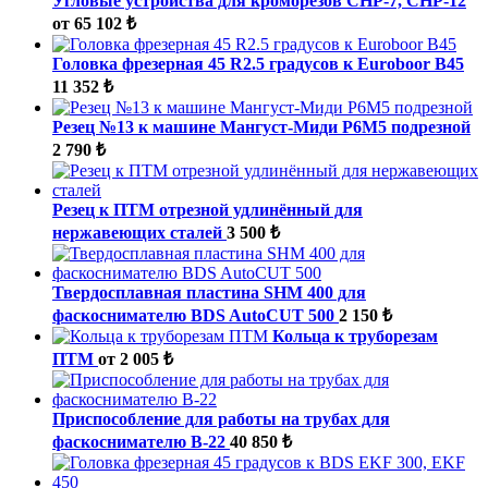
Угловые устройства для кроморезов СНР-7, СНР-12
от 65 102 ₺
Головка фрезерная 45 R2.5 градусов к Euroboor B45
11 352 ₺
Резец №13 к машине Мангуст-Миди Р6М5 подрезной
2 790 ₺
Резец к ПТМ отрезной удлинённый для
нержавеющих сталей
3 500 ₺
Твердосплавная пластина SHM 400 для
фаскоснимателю BDS AutoCUT 500
2 150 ₺
Кольца к труборезам
ПТМ
от 2 005 ₺
Приспособление для работы на трубах для
фаскоснимателю B-22
40 850 ₺