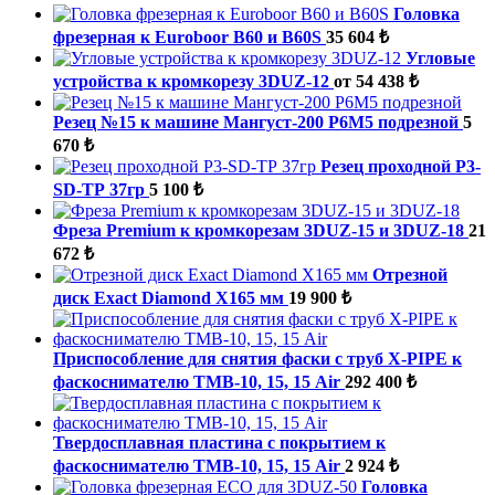
Головка
фрезерная к Euroboor B60 и B60S
35 604 ₺
Угловые
устройства к кромкорезу 3DUZ-12
от 54 438 ₺
Резец №15 к машине Мангуст-200 Р6М5 подрезной
5
670 ₺
Резец проходной P3-
SD-ТР 37гр
5 100 ₺
Фреза Premium к кромкорезам 3DUZ-15 и 3DUZ-18
21
672 ₺
Отрезной
диск Exact Diamond X165 мм
19 900 ₺
Приспособление для снятия фаски с труб X-PIPE к
фаскоснимателю ТМВ-10, 15, 15 Air
292 400 ₺
Твердосплавная пластина с покрытием к
фаскоснимателю ТМВ-10, 15, 15 Air
2 924 ₺
Головка