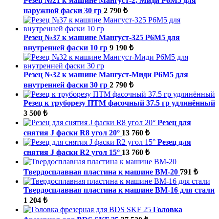
Резец №21 к машине Мангуст-2, Миди Р6М5 для
наружной фаски 30 гр
2 790 ₺
Резец №37 к машине Мангуст-325 Р6М5 для
внутренней фаски 10 гр
9 190 ₺
Резец №32 к машине Мангуст-Миди Р6М5 для
внутренней фаски 30 гр
2 790 ₺
Резец к труборезу ПТМ фасочный 37.5 гр удлинённый
3 500 ₺
Резец для
снятия J фаски R8 угол 20°
13 760 ₺
Резец для
снятия J фаски R2 угол 15°
13 760 ₺
Твердосплавная пластина к машине ВМ-20
791 ₺
Твердосплавная пластина к машине ВМ-16 для стали
1 204 ₺
Головка