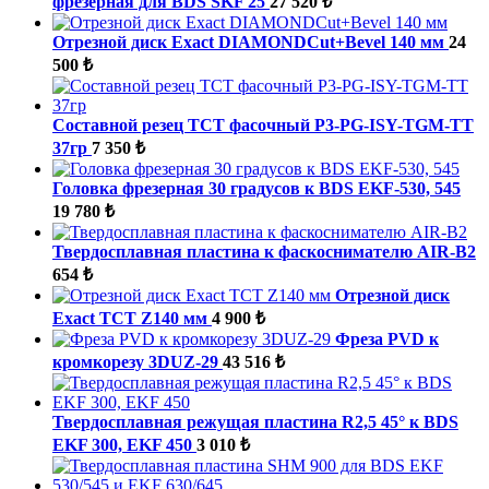
фрезерная для BDS SKF 25
27 520 ₺
Отрезной диск Exact DIAMONDCut+Bevel 140 мм
24
500 ₺
Составной резец TCT фасочный P3-PG-ISY-TGM-ТТ
37гр
7 350 ₺
Головка фрезерная 30 градусов к BDS EKF-530, 545
19 780 ₺
Твердосплавная пластина к фаскоснимателю AIR-B2
654 ₺
Отрезной диск
Exact TCT Z140 мм
4 900 ₺
Фреза PVD к
кромкорезу 3DUZ-29
43 516 ₺
Твердосплавная режущая пластина R2,5 45° к BDS
EKF 300, EKF 450
3 010 ₺