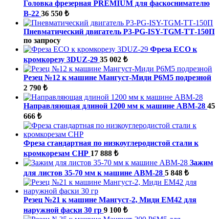
Головка фрезерная PREMIUM для фаскоснимателю
B-22
36 550 ₺
Пневматический двигатель P3-PG-ISY-TGM-ТТ-150П
по запросу
Фреза ECO к
кромкорезу 3DUZ-29
35 002 ₺
Резец №12 к машине Мангуст-Миди Р6М5 подрезной
2 790 ₺
Направляющая длиной 1200 мм к машине ABM-28
45
666 ₺
Фреза стандартная по низкоуглеродистой стали к
кромкорезам СНР
17 888 ₺
Зажим
для листов 35-70 мм к машине ABM-28
5 848 ₺
Резец №21 к машине Мангуст-2, Миди ЕМ42 для
наружной фаски 30 гр
9 100 ₺