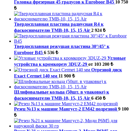
Головка фрезерная 45 градусов к Euroboor B45
10 750
₺
Твердосплавная пластина радиусная R4 к
фаскоснимателю ТМВ-10, 15, 15 Air
2 924 ₺
Твердосплавная режущая пластина 30°/45° к
Euroboor B45
6 536 ₺
Угловые
устройства к кромкорезу 3DUZ-29
от 103 200 ₺
Отрезной диск
Exact Cermet 140 мм
11 900 ₺
Шлифовальные кольца (50шт. в упаковке) к
фаскоснимателю ТМВ-10, 15, 15 Air
6 450 ₺
Резец №13 к машине Мангуст-2 ЕМ42 подрезной
9 100
₺