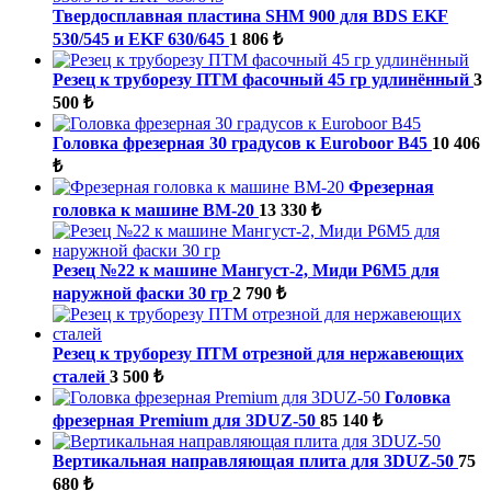
Твердосплавная пластина SHM 900 для BDS EKF
530/545 и EKF 630/645
1 806 ₺
Резец к труборезу ПТМ фасочный 45 гр удлинённый
3
500 ₺
Головка фрезерная 30 градусов к Euroboor B45
10 406
₺
Фрезерная
головка к машине ВМ-20
13 330 ₺
Резец №22 к машине Мангуст-2, Миди Р6М5 для
наружной фаски 30 гр
2 790 ₺
Резец к труборезу ПТМ отрезной для нержавеющих
сталей
3 500 ₺
Головка
фрезерная Premium для 3DUZ-50
85 140 ₺
Вертикальная направляющая плита для 3DUZ-50
75
680 ₺