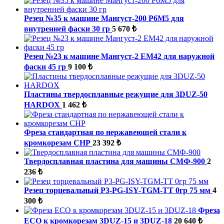
Резец №35 к машине Мангуст-200 Р6М5 для
внутренней фаски 30 гр
5 670 ₺
Резец №23 к машине Мангуст-2 ЕМ42 для наружной
фаски 45 гр
9 100 ₺
Пластины твердосплавные режущие для 3DUZ-50
HARDOX
1 462 ₺
Фреза стандартная по нержавеющей стали к
кромкорезам СНР
23 392 ₺
Твердосплавная пластина для машины СМФ-900
2
236 ₺
Резец торцевальный P3-PG-ISY-TGM-ТТ 0гр 75 мм
4
300 ₺
Фреза
ECO к кромкорезам 3DUZ-15 и 3DUZ-18
20 640 ₺