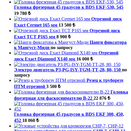
Головка фрезерная 45 градусов к BDS EKF-530, 545
19 780 ₺
Отрезной диск
Exact Cermet 165 мм
13 500 ₺
Отрезной диск
Exact TCT P165 мм
8 900 ₺
Цанги фиксатора
к Мангуст-Миди
по запросу
Отрезной
диск Exact Diamond X140 мм
16 000 ₺
Электро двигатель P3-PG-ISY-TGM-ТТ-28, 80, 150
по
запросу
Резец к труборезу
ПТМ отрезной
3 500 ₺
Головка
фрезерная для фаскоснимателю B-22
22 876 ₺
Головка фрезерная 45 градусов к BDS EKF 300, 450,
452
18 060 ₺