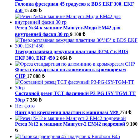
Головка фрезерная 45 градусов к BDS EKF 300, EKF
450
15 480 ₺
Резец №34 к машине Мангуст-Миди ЕМ42 для
внутренней фаски 30 гр
9 100 ₺
Твердосплавная режущая пластина 30°/45° к BDS
EKF 300, EKF 450
2 064 ₺
Фреза стандартная по алюминию к кромкорезам
СНР
17 888 ₺
Составной резец TCT фасочный P3-PG-ISY-TGM-ТТ
30гр
7 350 ₺
Нет фото
Винт для крепления пластин к машинам МФ
774 ₺
Резец №12 к машине Мангуст-2 ЕМ42 подрезной
9 100
₺