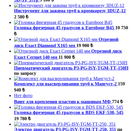
Инструмент для зажима труб к кромкорезу 3DUZ-12
2 580 ₺
Головка фрезерная 45 градусов к Euroboor B45
10 750
₺
Отрезной
диск Exact Diamond X165 мм
19 900 ₺
Отрезной диск
Exact Cermet 140 мм
11 900 ₺
Пневматический двигатель P3-PG-ISY-TGM-ТТ-150П
по запросу
Комплект для высверливания труб к Мангуст-2
159
940 ₺
Нет фото
Винт для крепления пластин к машинам МФ
774 ₺
Головка фрезерная 45 градусов к BDS EKF-530, 545
19 780 ₺
Электро двигатель P3-PG-ISY-TGM-ТТ-250, 351
по