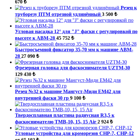
670 ₺
Резец к
труборезу ПТМ отрезной удлинённый
3 500 ₺
Угловая насадка 12° для "J" фаски с регулировкой по
высоте к АВМ-28
45 752 ₺
Быстросъемной фиксатор 35-70 мм к машине ABM-
28
27 090 ₺
Фрезерная головка для фаскоснимателя UZTM-30
129 430 ₺
Резец №32 к машине Мангуст-Миди ЕМ42 для
внутренней фаски 30 гр
9 100 ₺
Твердосплавная пластина радиусная R3,5 к
фаскоснимателю ТМВ-10, 15, 15 Air
2 924 ₺
Угловые устройства для кроморезов СНР-7, СНР-12
от 65 102 ₺