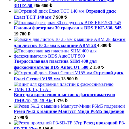
3DUZ-50
266 600 ₺
Отрезной диск
Exact TCT 140 мм
7 900 ₺
Головка фрезерная 30 градусов к BDS EKF-530, 545
19 780 ₺
Зажим
для листов 10-35 мм к машине ABM-28
4 300 ₺
Твердосплавная пластина SHM 400 для
фаскоснимателю BDS AutoCUT 500
2 150 ₺
Отрезной диск
Exact Cermet V155 мм
13 900 ₺
Винт для крепления пластин к фаскоснимателю
ТМВ-10, 15, 15 Air
1 376 ₺
Резец №12 к машине Мангуст-Миди Р6М5 подрезной
2 790 ₺
Резец проходной P3-
SD-ТР 37гр
5 100 ₺