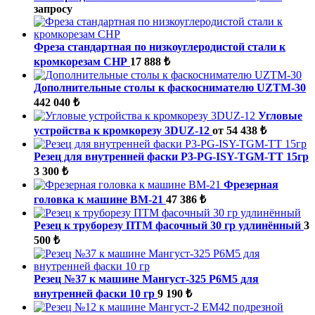
запросу
Фреза стандартная по низкоуглеродистой стали к
кромкорезам СНР
17 888 ₺
Дополнительные столы к фаскоснимателю UZTM-30
442 040 ₺
Угловые
устройства к кромкорезу 3DUZ-12
от 54 438 ₺
Резец для внутренней фаски P3-PG-ISY-TGM-ТТ 15гр
3 300 ₺
Фрезерная
головка к машине ВМ-21
47 386 ₺
Резец к труборезу ПТМ фасочный 30 гр удлинённый
3
500 ₺
Резец №37 к машине Мангуст-325 Р6М5 для
внутренней фаски 10 гр
9 190 ₺