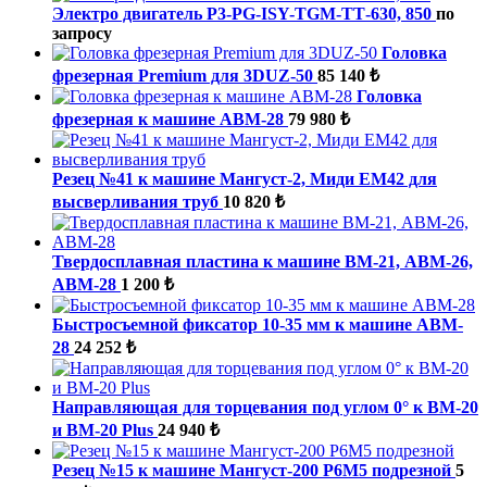
Электро двигатель P3-PG-ISY-TGM-ТТ-630, 850
по
запросу
Головка
фрезерная Premium для 3DUZ-50
85 140 ₺
Головка
фрезерная к машине ABM-28
79 980 ₺
Резец №41 к машине Мангуст-2, Миди ЕМ42 для
высверливания труб
10 820 ₺
Твердосплавная пластина к машине ВМ-21, ABM-26,
ABM-28
1 200 ₺
Быстросъемной фиксатор 10-35 мм к машине ABM-
28
24 252 ₺
Направляющая для торцевания под углом 0° к ВМ-20
и BM-20 Plus
24 940 ₺
Резец №15 к машине Мангуст-200 Р6М5 подрезной
5