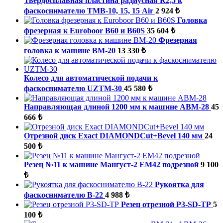
Твердосплавная пластина радиусная R2,5 к
фаскоснимателю ТМВ-10, 15, 15 Air
2 924 ₺
Головка
фрезерная к Euroboor B60 и B60S
35 604 ₺
Фрезерная
головка к машине ВМ-20
13 330 ₺
Колесо для автоматической подачи к
фаскоснимателю UZTM-30
45 580 ₺
Направляющая длиной 1200 мм к машине ABM-28
45
666 ₺
Отрезной диск Exact DIAMONDCut+Bevel 140 мм
24
500 ₺
Резец №11 к машине Мангуст-2 ЕМ42 подрезной
9 100
₺
Рукоятка для
фаскоснимателю B-22
4 988 ₺
Резец отрезной P3-SD-ТР
5
100 ₺