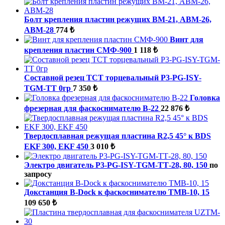
Болт крепления пластин режущих ВМ-21, ABM-26,
ABM-28
774 ₺
Винт для
крепления пластин СМФ-900
1 118 ₺
Составной резец TCT торцевальный P3-PG-ISY-
TGM-ТТ 0гр
7 350 ₺
Головка
фрезерная для фаскоснимателю B-22
22 876 ₺
Твердосплавная режущая пластина R2,5 45° к BDS
EKF 300, EKF 450
3 010 ₺
Электро двигатель P3-PG-ISY-TGM-ТТ-28, 80, 150
по
запросу
Докстанция B-Dock к фаскоснимателю ТМВ-10, 15
109 650 ₺