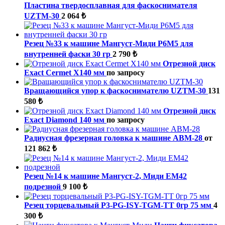
Пластина твердосплавная для фаскоснимателя
UZTM-30
2 064 ₺
Резец №33 к машине Мангуст-Миди Р6М5 для
внутренней фаски 30 гр
2 790 ₺
Отрезной диск
Exact Cermet X140 мм
по запросу
Вращающийся упор к фаскоснимателю UZTM-30
131
580 ₺
Отрезной диск
Exact Diamond 140 мм
по запросу
Радиусная фрезерная головка к машине ABM-28
от
121 862 ₺
Резец №14 к машине Мангуст-2, Миди ЕМ42
подрезной
9 100 ₺
Резец торцевальный P3-PG-ISY-TGM-ТТ 0гр 75 мм
4
300 ₺