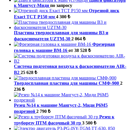
Цанги фиксатора
к Мангуст-Миди
по запросу
Отрезной диск
Exact TCT P150 мм
4 300 ₺
Пластина твердосплавная для машины B3 и
фаскоснимателя UZTM-30
2 064 ₺
Фрезерная
головка к машине ВМ-16
от 38 528 ₺
Система подготовки воздуха к фаскоснимателю AIR-
B2
25 628 ₺
Твердосплавная пластина для машины СМФ-900
2
236 ₺
Резец №14 к машине Мангуст-2, Миди Р6М5
подрезной
2 790 ₺
Резец к
труборезу ПТМ фасочный 30 гр
3 500 ₺