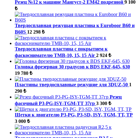
Резец №12 к машине Мангуст-2 ЕМ42 подрезной
9 100
₺
Твердосплавная режущая пластина к Euroboor В60 и
В60S
12 298 ₺
Твердосплавная пластина с покрытием к
фаскоснимателю ТМВ-10, 15, 15 Air
2 924 ₺
Головка фрезерная 30 градусов к BDS EKF-645, 630
19 780 ₺
Пластины твердосплавные режущие для 3DUZ-50
1
290 ₺
Резец
фасочный P3-PG-ISY-TGM-ТТ 37гр
3 300 ₺
Щетки к двигателю P3-PG, P3-SD, ISY, TGM, ТТ, ТР
3 000 ₺