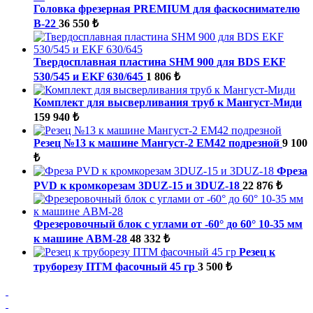
Головка фрезерная PREMIUM для фаскоснимателю
B-22
36 550 ₺
Твердосплавная пластина SHM 900 для BDS EKF
530/545 и EKF 630/645
1 806 ₺
Комплект для высверливания труб к Мангуст-Миди
159 940 ₺
Резец №13 к машине Мангуст-2 ЕМ42 подрезной
9 100
₺
Фреза
PVD к кромкорезам 3DUZ-15 и 3DUZ-18
22 876 ₺
Фрезеровочный блок с углами от -60° до 60° 10-35 мм
к машине ABM-28
48 332 ₺
Резец к
труборезу ПТМ фасочный 45 гр
3 500 ₺