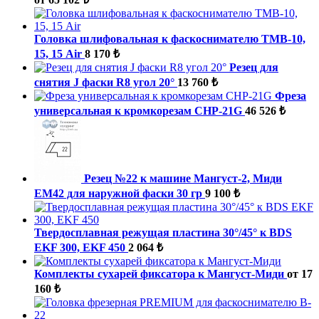
Головка шлифовальная к фаскоснимателю ТМВ-10,
15, 15 Air
8 170 ₺
Резец для
снятия J фаски R8 угол 20°
13 760 ₺
Фреза
универсальная к кромкорезам СНР-21G
46 526 ₺
Резец №22 к машине Мангуст-2, Миди
ЕМ42 для наружной фаски 30 гр
9 100 ₺
Твердосплавная режущая пластина 30°/45° к BDS
EKF 300, EKF 450
2 064 ₺
Комплекты сухарей фиксатора к Мангуст-Миди
от 17
160 ₺