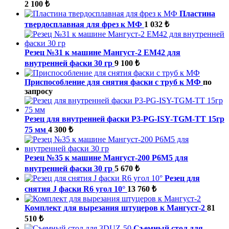
2 100 ₺
Пластина
твердосплавная для фрез к МФ
1 032 ₺
Резец №31 к машине Мангуст-2 ЕМ42 для
внутренней фаски 30 гр
9 100 ₺
Приспособление для снятия фаски с труб к МФ
по
запросу
Резец для внутренней фаски P3-PG-ISY-TGM-ТТ 15гр
75 мм
4 300 ₺
Резец №35 к машине Мангуст-200 Р6М5 для
внутренней фаски 30 гр
5 670 ₺
Резец для
снятия J фаски R6 угол 10°
13 760 ₺
Комплект для вырезания штуцеров к Мангуст-2
81
510 ₺
Съемный стол для