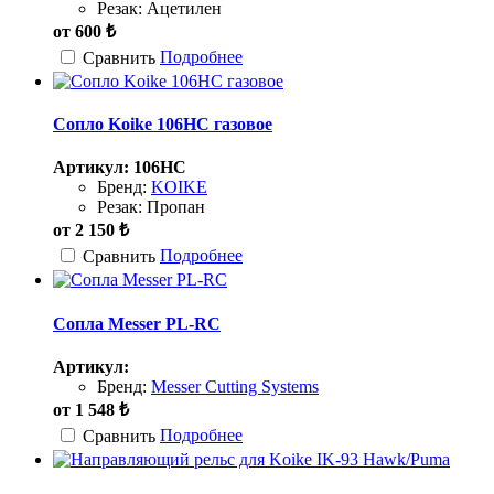
Резак:
Ацетилен
от
600
₺
Подробнее
Сравнить
Сопло Koike 106НС газовое
Артикул: 106НС
Бренд:
KOIKE
Резак:
Пропан
от
2 150
₺
Подробнее
Сравнить
Сопла Messer PL-RC
Артикул:
Бренд:
Messer Cutting Systems
от
1 548
₺
Подробнее
Сравнить