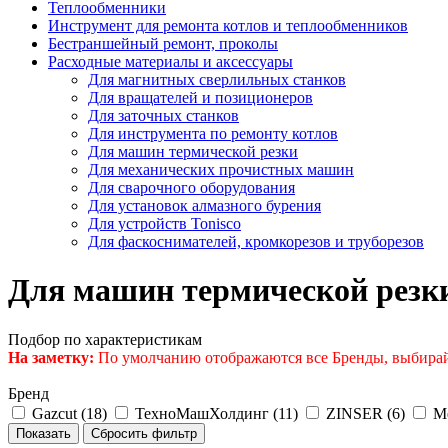
Теплообменники
Инструмент для ремонта котлов и теплообменников
Бестраншейный ремонт, проколы
Расходные материалы и аксессуары
Для магнитных сверлильных станков
Для вращателей и позиционеров
Для заточных станков
Для инструмента по ремонту котлов
Для машин термической резки
Для механических прочистных машин
Для сварочного оборудования
Для установок алмазного бурения
Для устройств Tonisco
Для фаскоснимателей, кромкорезов и труборезов
Для машин термической резк
Подбор по характеристикам
На заметку:
По умолчанию отображаются все Бренды, выбирай
Бренд
Gazcut (
18
)
ТехноМашХолдинг (
11
)
ZINSER (
6
)
Me