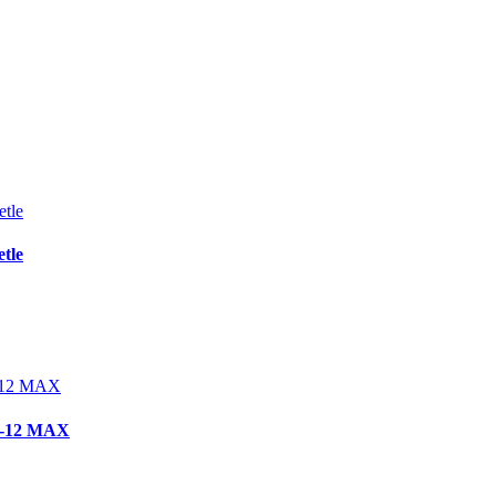
tle
K-12 MAX