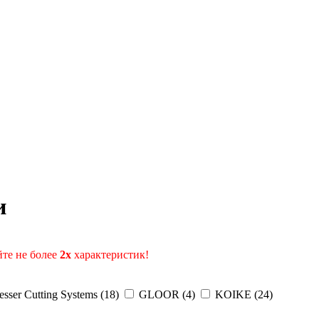
и
те не более
2х
характеристик!
sser Cutting Systems (
18
)
GLOOR (
4
)
KOIKE (
24
)