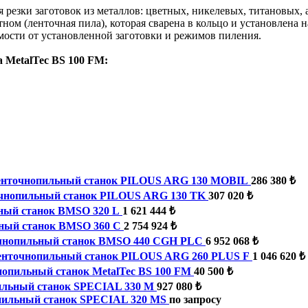
 резки заготовок из металлов: цветных, никелевых, титановых,
ом (ленточная пила), которая сварена в кольцо и установлена 
мости от установленной заготовки и режимов пиления.
 MetalTec BS 100 FM:
нточнопильный станок PILOUS ARG 130 MOBIL
286 380 ₺
чнопильный станок PILOUS ARG 130 TK
307 020 ₺
ный станок BMSO 320 L
1 621 444 ₺
ный станок BMSO 360 C
2 754 924 ₺
чнопильный станок BMSO 440 CGH PLC
6 952 068 ₺
енточнопильный станок PILOUS ARG 260 PLUS F
1 046 620 ₺
опильный станок MetalTec BS 100 FM
40 500 ₺
ильный станок SPECIAL 330 M
927 080 ₺
пильный станок SPECIAL 320 MS
по запросу