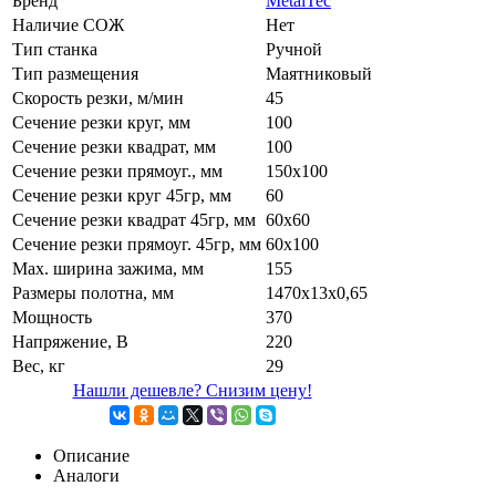
Бренд
MetalTec
Наличие СОЖ
Нет
Тип станка
Ручной
Тип размещения
Маятниковый
Скорость резки, м/мин
45
Сечение резки круг, мм
100
Сечение резки квадрат, мм
100
Сечение резки прямоуг., мм
150x100
Сечение резки круг 45гр, мм
60
Сечение резки квадрат 45гр, мм
60х60
Сечение резки прямоуг. 45гр, мм
60х100
Маx. ширина зажима, мм
155
Размеры полотна, мм
1470х13х0,65
Мощность
370
Напряжение, В
220
Вес, кг
29
Нашли дешевле? Снизим цену!
Описание
Аналоги