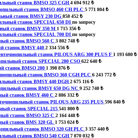
ильный станок BMSO 325 CGH
4 694 912 ₺
опильный станок BMSO 460 CH PLC
5 771 804 ₺
ьный станок BMSY 230 DG
858 452 ₺
ильный станок SPECIAL 650 DI
по запросу
ный станок BMSY 350 M
1 715 356 ₺
ильный станок SPECIAL 700 DI
по запросу
ный станок BMSO 560 C
3 802 748 ₺
й станок BMSY 440
2 334 556 ₺
енточнопильный станок PILOUS ARG 300 PLUS F
1 193 680 ₺
опильный станок SPECIAL 280 CSO
622 640 ₺
й станок BMSO 280
1 398 876 ₺
чнопильный станок BMSO 360 CGH PLC
6 243 772 ₺
ильный станок BMSY 440 DGH
2 675 116 ₺
опильный станок BMSY 650 DG NC
9 252 740 ₺
ный станок BMSY 460 C
2 886 332 ₺
точнопильный станок PILOUS ARG 235 PLUS
596 840 ₺
ный станок SPECIAL 215
541 800 ₺
ный станок BMSO 325 C
2 164 448 ₺
ный станок BMS 320 GL
1 753 024 ₺
нопильный станок BMSO 320 GH PLC
3 357 440 ₺
ильный станок BMSO 540 CGH
7 870 032 ₺