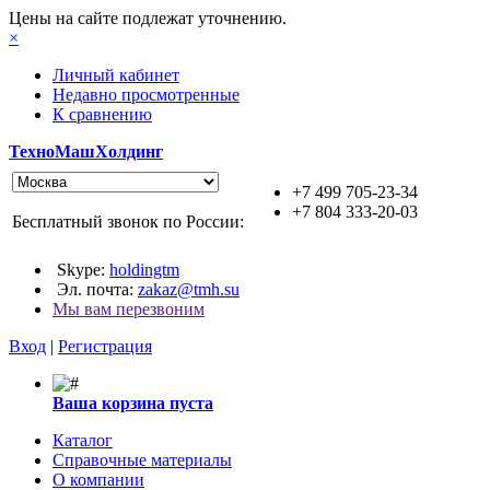
Цены на сайте подлежат уточнению.
×
Личный кабинет
Недавно просмотренные
К сравнению
ТехноМашХолдинг
+7 499 705-23-34
+7 804 333-20-03
Бесплатный звонок по России:
Skype:
holdingtm
Эл. почта:
zakaz@tmh.su
Мы вам перезвоним
Вход
|
Регистрация
Ваша корзина пуста
Каталог
Справочные материалы
О компании