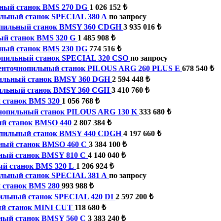
ный станок BMS 270 DG
1 026 152 ₺
льный станок SPECIAL 380 A
по запросу
пильный станок BMSY 360 CDGH
3 935 016 ₺
й станок BMS 320 G
1 485 908 ₺
ный станок BMS 230 DG
774 516 ₺
опильный станок SPECIAL 320 CSO
по запросу
енточнопильный станок PILOUS ARG 260 PLUS E
678 540 ₺
ильный станок BMSY 360 DGH
2 594 448 ₺
ильный станок BMSY 360 CGH
3 410 760 ₺
 станок BMS 320
1 056 768 ₺
нопильный станок PILOUS ARG 130 K
333 680 ₺
й станок BMSO 440
2 807 384 ₺
пильный станок BMSY 440 CDGH
4 197 660 ₺
ный станок BMSO 460 C
3 384 100 ₺
ный станок BMSY 810 C
4 140 040 ₺
й станок BMS 320 L
1 206 924 ₺
льный станок SPECIAL 381 A
по запросу
 станок BMS 280
993 988 ₺
ильный станок SPECIAL 420 DI
2 597 200 ₺
й станок MINI CUT
118 680 ₺
ный станок BMSY 560 C
3 383 240 ₺