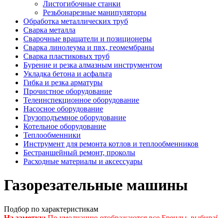
Листогибочные станки
Резьбонарезные манипуляторы
Обработка металлических труб
Сварка металла
Сварочные вращатели и позиционеры
Сварка линолеума и пвх, геомембраны
Сварка пластиковых труб
Бурение и резка алмазным инструментом
Укладка бетона и асфальта
Гибка и резка арматуры
Прочистное оборудование
Телеинспекционное оборудование
Насосное оборудование
Грузоподъемное оборудование
Котельное оборудование
Теплообменники
Инструмент для ремонта котлов и теплообменников
Бестраншейный ремонт, проколы
Расходные материалы и аксессуары
Газорезательные машины
Подбор по характеристикам
На заметку:
По умолчанию отображаются все Бренды, выбирай