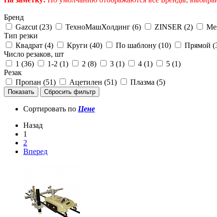
Бренд
Gazcut (
23
)
ТехноМашХолдинг (
6
)
ZINSER (
2
)
Mes
Тип резки
Квадрат (
4
)
Круги (
40
)
По шаблону (
10
)
Прямой (
Число резаков, шт
1 (
36
)
1-2 (
1
)
2 (
8
)
3 (
1
)
4 (
1
)
5 (
1
)
Резак
Пропан (
51
)
Ацетилен (
51
)
Плазма (
5
)
Сортировать по
Цене
Назад
1
2
Вперед