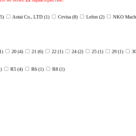
5
)
Aotai Co., LTD (
1
)
Cevisa (
8
)
Lefon (
2
)
NKO Machi
1
)
20 (
4
)
21 (
6
)
22 (
1
)
24 (
2
)
25 (
1
)
29 (
1
)
30
8
)
R5 (
4
)
R6 (
1
)
R8 (
1
)