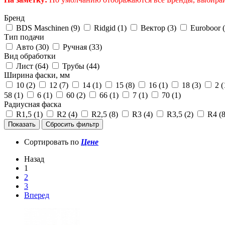
Бренд
BDS Maschinen (
9
)
Ridgid (
1
)
Вектор (
3
)
Euroboor (
Тип подачи
Авто (
30
)
Ручная (
33
)
Вид обработки
Лист (
64
)
Трубы (
44
)
Ширина фаски, мм
10 (
2
)
12 (
7
)
14 (
1
)
15 (
8
)
16 (
1
)
18 (
3
)
2 (
58 (
1
)
6 (
1
)
60 (
2
)
66 (
1
)
7 (
1
)
70 (
1
)
Радиусная фаска
R1,5 (
1
)
R2 (
4
)
R2,5 (
8
)
R3 (
4
)
R3,5 (
2
)
R4 (
Сортировать по
Цене
Назад
1
2
3
Вперед