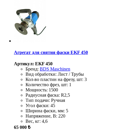
Агрегат для снятия фаски EKF 450
Артикул: EKF 450
Бренд:
BDS Maschinen
Вид обработки:
Лист / Трубы
Кол-во пластин на фрезу, шт:
3
Количество фрез, шт:
1
Мощность:
1500
Радиусная фаска:
R2,5
Тип подачи:
Ручная
Угол фаски:
45
Ширина фаски, мм:
5
Напряжение, В:
220
Вес, кг:
4,6
65 000 ₺