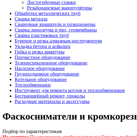
Листогибочные станки
Резьбонарезные манипуляторы
Обработка металлических труб
Сварка металла
Сварочные вращатели и позиционеры
Сварка линолеума и пвх, геомембраны
Сварка пластиковых труб
Бурение и резка алмазным инструментом
Укладка бетона и асфальта
Гибка и резка арматуры
Прочистное оборудование
Телеинспекционное оборудование
Насосное оборудование
Грузоподъемное оборудование
Котельное оборудование
Теплообменники
Инструмент для ремонта котлов и теплообменников
Бестраншейный ремонт, проколы
Расходные материалы и аксессуары
Фаскосниматели и кромкорез
Подбор по характеристикам
На заметку:
По умолчанию отображаются все Бренды, выбирай