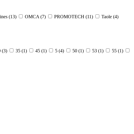
nes (
13
)
OMCA (
7
)
PROMOTECH (
11
)
Taole (
4
)
 (
3
)
35 (
1
)
45 (
1
)
5 (
4
)
50 (
1
)
53 (
1
)
55 (
1
)