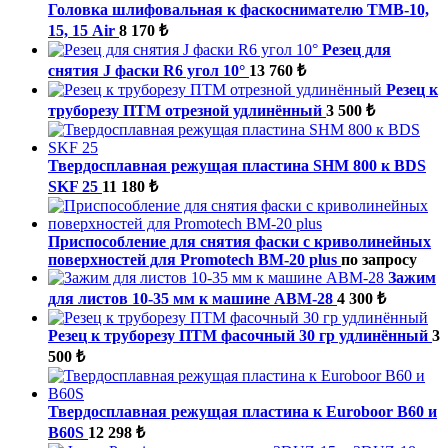
Головка шлифовальная к фаскоснимателю ТМВ-10,
15, 15 Air
8 170 ₺
Резец для
снятия J фаски R6 угол 10°
13 760 ₺
Резец к
труборезу ПТМ отрезной удлинённый
3 500 ₺
Твердосплавная режущая пластина SHM 800 к BDS
SKF 25
11 180 ₺
Приспособление для снятия фаски с криволинейных
поверхностей для Promotech BM-20 plus
по запросу
Зажим
для листов 10-35 мм к машине ABM-28
4 300 ₺
Резец к труборезу ПТМ фасочный 30 гр удлинённый
3
500 ₺
Твердосплавная режущая пластина к Euroboor В60 и
В60S
12 298 ₺