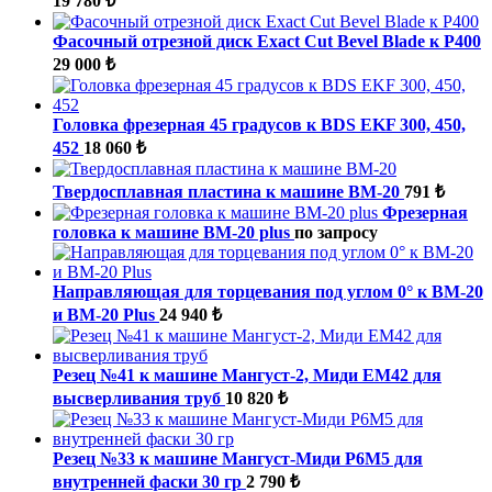
19 780 ₺
Фасочный отрезной диск Exact Cut Bevel Blade к Р400
29 000 ₺
Головка фрезерная 45 градусов к BDS EKF 300, 450,
452
18 060 ₺
Твердосплавная пластина к машине ВМ-20
791 ₺
Фрезерная
головка к машине BM-20 plus
по запросу
Направляющая для торцевания под углом 0° к ВМ-20
и BM-20 Plus
24 940 ₺
Резец №41 к машине Мангуст-2, Миди ЕМ42 для
высверливания труб
10 820 ₺
Резец №33 к машине Мангуст-Миди Р6М5 для
внутренней фаски 30 гр
2 790 ₺