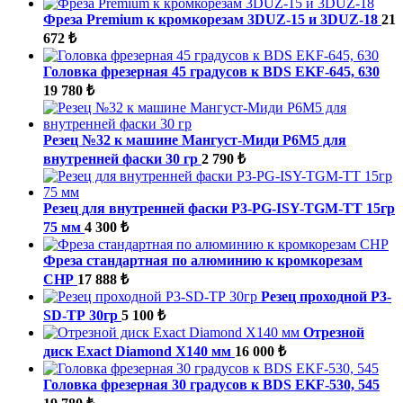
Фреза Premium к кромкорезам 3DUZ-15 и 3DUZ-18
21
672 ₺
Головка фрезерная 45 градусов к BDS EKF-645, 630
19 780 ₺
Резец №32 к машине Мангуст-Миди Р6М5 для
внутренней фаски 30 гр
2 790 ₺
Резец для внутренней фаски P3-PG-ISY-TGM-ТТ 15гр
75 мм
4 300 ₺
Фреза стандартная по алюминию к кромкорезам
СНР
17 888 ₺
Резец проходной P3-
SD-ТР 30гр
5 100 ₺
Отрезной
диск Exact Diamond X140 мм
16 000 ₺
Головка фрезерная 30 градусов к BDS EKF-530, 545