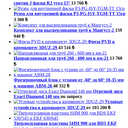
снятия J фаски R2 угол 15°
13 760 ₺
Резец для внутренней фаски P3-PG-ISY-TGM-ТТ 15гр
3 300 ₺
Комплект для высверливания труб к Мангуст-2
159
940 ₺
Фреза PVD к
кромкорезу 3DUZ-29
43 516 ₺
Направляющая для труб 260 - 600 мм к вм-21
13 760
₺
Фрезеровочный блок с углами от -60° до 60° 10-35 мм
к машине ABM-28
48 332 ₺
Отрезной диск
Exact Diamond 140 мм
по запросу
Угловые
устройства к кромкорезу 3DUZ-29
от 103 200 ₺
Твердосплавная пластина SHM 900 для BDS EKF