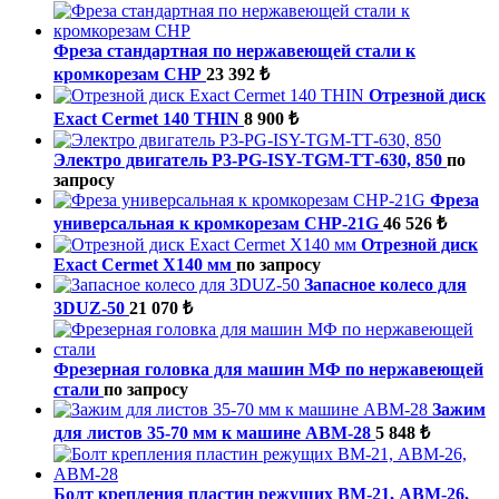
Фреза стандартная по нержавеющей стали к
кромкорезам СНР
23 392 ₺
Отрезной диск
Exact Cermet 140 THIN
8 900 ₺
Электро двигатель P3-PG-ISY-TGM-ТТ-630, 850
по
запросу
Фреза
универсальная к кромкорезам СНР-21G
46 526 ₺
Отрезной диск
Exact Cermet X140 мм
по запросу
Запасное колесо для
3DUZ-50
21 070 ₺
Фрезерная головка для машин МФ по нержавеющей
стали
по запросу
Зажим
для листов 35-70 мм к машине ABM-28
5 848 ₺
Болт крепления пластин режущих ВМ-21, ABM-26,