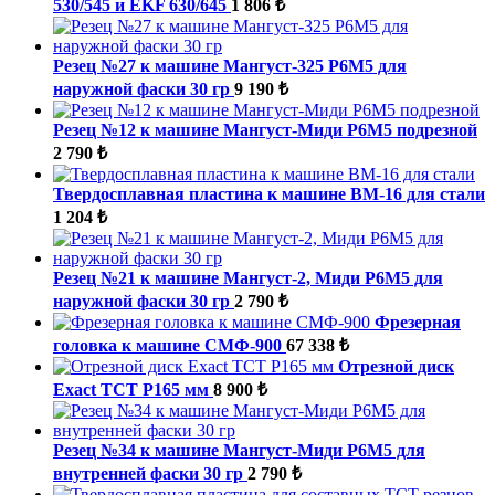
530/545 и EKF 630/645
1 806 ₺
Резец №27 к машине Мангуст-325 Р6М5 для
наружной фаски 30 гр
9 190 ₺
Резец №12 к машине Мангуст-Миди Р6М5 подрезной
2 790 ₺
Твердосплавная пластина к машине ВМ-16 для стали
1 204 ₺
Резец №21 к машине Мангуст-2, Миди Р6М5 для
наружной фаски 30 гр
2 790 ₺
Фрезерная
головка к машине СМФ-900
67 338 ₺
Отрезной диск
Exact TCT P165 мм
8 900 ₺
Резец №34 к машине Мангуст-Миди Р6М5 для
внутренней фаски 30 гр
2 790 ₺