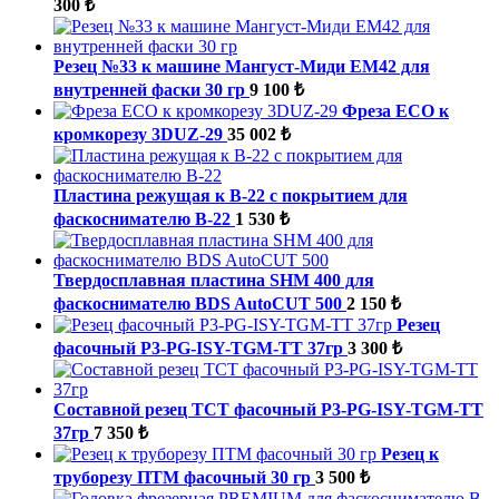
300 ₺
Резец №33 к машине Мангуст-Миди ЕМ42 для
внутренней фаски 30 гр
9 100 ₺
Фреза ECO к
кромкорезу 3DUZ-29
35 002 ₺
Пластина режущая к B-22 с покрытием для
фаскоснимателю B-22
1 530 ₺
Твердосплавная пластина SHM 400 для
фаскоснимателю BDS AutoCUT 500
2 150 ₺
Резец
фасочный P3-PG-ISY-TGM-ТТ 37гр
3 300 ₺
Составной резец TCT фасочный P3-PG-ISY-TGM-ТТ
37гр
7 350 ₺
Резец к
труборезу ПТМ фасочный 30 гр
3 500 ₺