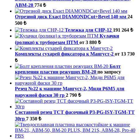
ABM-28
774 ₺
Отрезной диск Exact DIAMONDCut+Bevel 140 мм
24
500 ₺
Тележка для CHP-12
191 264 ₺
Кулачки
(ролики) к труборезам ПТМ
от 3 880 ₺
Комплекты сухарей фиксатора к Мангуст-2
от 13 730
₺
Болт
крепления пластин режущих ВМ-20
по запросу
Резец №22 к машине Мангуст-2, Миди Р6М5 для
наружной фаски 30 гр
2 790 ₺
Составной резец TCT фасочный P3-PG-ISY-TGM-ТТ
30гр
7 350 ₺