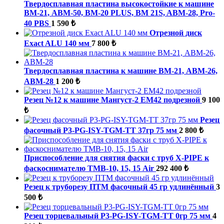
Твердосплавная пластина высокостойкие к машине
ВМ-21, ABM-50, BM-20 PLUS, BM 21S, ABM-28, Pro-
40 PBS
1 590 ₺
Отрезной диск
Exact ALU 140 мм
7 800 ₺
Твердосплавная пластина к машине ВМ-21, ABM-26,
ABM-28
1 200 ₺
Резец №12 к машине Мангуст-2 ЕМ42 подрезной
9 100
₺
Резец
фасочный P3-PG-ISY-TGM-ТТ 37гр 75 мм
2 800 ₺
Приспособление для снятия фаски с труб X-PIPE к
фаскоснимателю ТМВ-10, 15, 15 Air
292 400 ₺
Резец к труборезу ПТМ фасочный 45 гр удлинённый
3
500 ₺
Резец торцевальный P3-PG-ISY-TGM-ТТ 0гр 75 мм
4