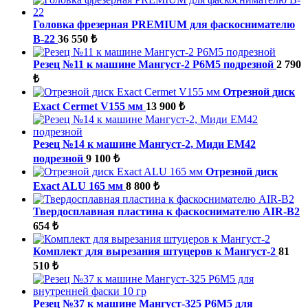
Головка фрезерная PREMIUM для фаскоснимателю
B-22
36 550 ₺
Резец №11 к машине Мангуст-2 Р6М5 подрезной
2 790
₺
Отрезной диск
Exact Cermet V155 мм
13 900 ₺
Резец №14 к машине Мангуст-2, Миди ЕМ42
подрезной
9 100 ₺
Отрезной диск
Exact ALU 165 мм
8 800 ₺
Твердосплавная пластина к фаскоснимателю AIR-B2
654 ₺
Комплект для вырезания штуцеров к Мангуст-2
81
510 ₺
Резец №37 к машине Мангуст-325 Р6М5 для