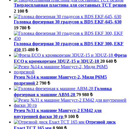
Твердосплавная пластина для составных ТСТ резцов
2 100 ₺
Головка фрезерная 30 градусов к BDS EKF-645, 630
19 780 ₺
Головка фрезерная 30 градусов к BDS EKF 300, EKF
450
15 480 ₺
Фреза
ECO к кромкорезам 3DUZ-15 и 3DUZ-18
20 640 ₺
Резец №14 к машине Мангуст-2, Миди Р6М5
подрезной
2 790 ₺
Головка
фрезерная к машине ABM-28
79 980 ₺
Резец №31 к машине Мангуст-2 ЕМ42 для
внутренней фаски 30 гр
9 100 ₺
Отрезной диск
Exact TCT 165 мм
8 900 ₺