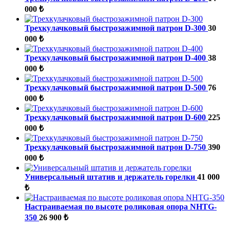
000 ₺
Трехкулачковый быстрозажимной патрон D-300
30
000 ₺
Трехкулачковый быстрозажимной патрон D-400
38
000 ₺
Трехкулачковый быстрозажимной патрон D-500
76
000 ₺
Трехкулачковый быстрозажимной патрон D-600
225
000 ₺
Трехкулачковый быстрозажимной патрон D-750
390
000 ₺
Универсальный штатив и держатель горелки
41 000
₺
Настраиваемая по высоте роликовая опора NHTG-
350
26 900 ₺