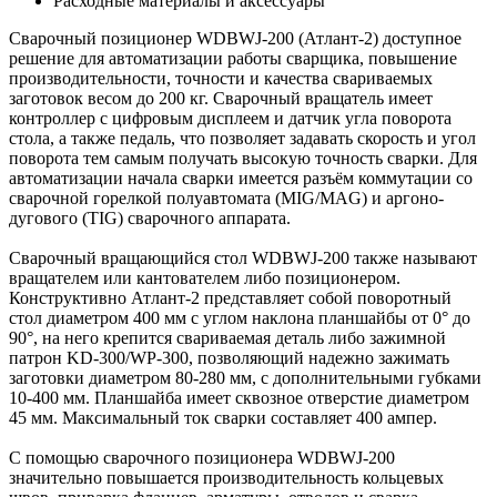
Расходные материалы и аксессуары
Сварочный позиционер WDBWJ-200 (Атлант-2) доступное
решение для автоматизации работы сварщика, повышение
производительности, точности и качества свариваемых
заготовок весом до 200 кг. Сварочный вращатель имеет
контроллер с цифровым дисплеем и датчик угла поворота
стола, а также педаль, что позволяет задавать скорость и угол
поворота тем самым получать высокую точность сварки. Для
автоматизации начала сварки имеется разъём коммутации со
сварочной горелкой полуавтомата (MIG/MAG) и аргоно-
дугового (TIG) сварочного аппарата.
Сварочный вращающийся стол WDBWJ-200 также называют
вращателем или кантователем либо позиционером.
Конструктивно Атлант-2 представляет собой поворотный
стол диаметром 400 мм с углом наклона планшайбы от 0° до
90°, на него крепится свариваемая деталь либо зажимной
патрон KD-300/WP-300, позволяющий надежно зажимать
заготовки диаметром 80-280 мм, с дополнительными губками
10-400 мм. Планшайба имеет сквозное отверстие диаметром
45 мм. Максимальный ток сварки составляет 400 ампер.
С помощью сварочного позиционера WDBWJ-200
значительно повышается производительность кольцевых