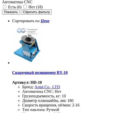
Автоматика CNC
Есть (
6
)
Нет (
18
)
Сортировать по
Цене
Сварочный позиционер BY-10
Артикул: HD-10
Бренд:
Aotai Co., LTD
Автоматика CNC:
Нет
Грузоподъемность, кг:
10
Диаметр планшайбы, мм:
180
Скорость вращения, об/мин:
2-16
Тип наклона:
Ручной