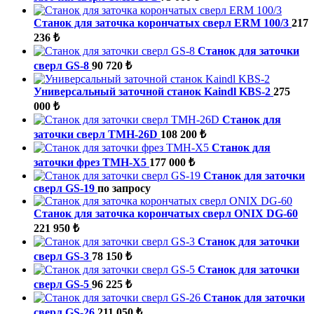
Станок для заточка корончатых сверл ERM 100/3
217
236 ₺
Станок для заточки
сверл GS-8
90 720 ₺
Универсальный заточной станок Kaindl KBS-2
275
000 ₺
Станок для
заточки сверл TMH-26D
108 200 ₺
Станок для
заточки фрез TMH-X5
177 000 ₺
Станок для заточки
сверл GS-19
по запросу
Станок для заточка корончатых сверл ONIX DG-60
221 950 ₺
Станок для заточки
сверл GS-3
78 150 ₺
Станок для заточки
сверл GS-5
96 225 ₺
Станок для заточки
сверл GS-26
211 050 ₺