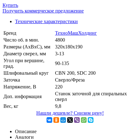
Купить
Получить коммерческое предложение
Технические характеристики
Бренд
ТехноМашХолдинг
Число об. в мин.
4800
Размеры (АхВхС), мм
320х180х190
Диаметр сверел, мм
3-13
Угол при вершине,
90-135
град.
Шлифовальный круг
CBN 200, SDC 200
Заточка
Сверло/Фреза
Напряжение, В
220
Станок заточной для спиральных
Доп. информация
сверл
Вес, кг
9,8
Нашли дешевле? Снизим цену!
Описание
Аналоги