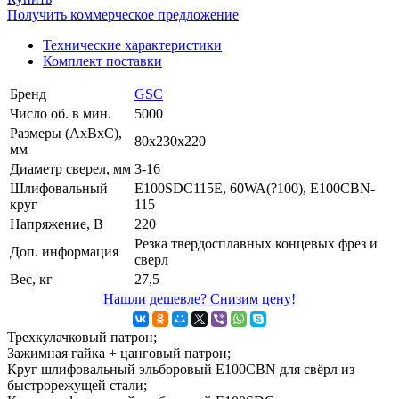
Получить коммерческое предложение
Технические характеристики
Комплект поставки
Бренд
GSC
Число об. в мин.
5000
Размеры (АхВхС),
80x230x220
мм
Диаметр сверел, мм
3-16
Шлифовальный
E100SDC115E, 60WA(?100), E100CBN-
круг
115
Напряжение, В
220
Резка твердосплавных концевых фрез и
Доп. информация
сверл
Вес, кг
27,5
Нашли дешевле? Снизим цену!
Трехкулачковый патрон;
Зажимная гайка + цанговый патрон;
Круг шлифовальный эльборовый E100CBN для свёрл из
быстрорежущей стали;