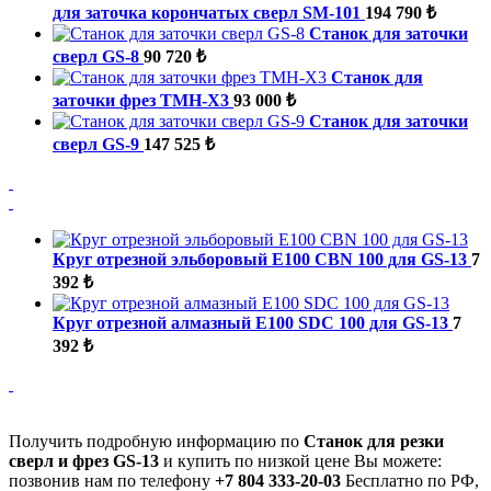
для заточка корончатых сверл SM-101
194 790 ₺
Станок для заточки
сверл GS-8
90 720 ₺
Станок для
заточки фрез TMH-X3
93 000 ₺
Станок для заточки
сверл GS-9
147 525 ₺
Круг отрезной эльборовый Е100 CBN 100 для GS-13
7
392 ₺
Круг отрезной алмазный Е100 SDC 100 для GS-13
7
392 ₺
Получить подробную информацию по
Станок для резки
сверл и фрез GS-13
и купить по низкой цене Вы можете:
позвонив нам по телефону
+7 804 333-20-03
Бесплатно по РФ,