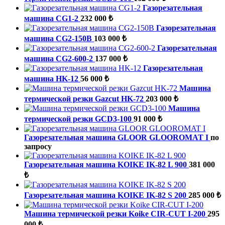
Газорезательная
машина CG1-2
232 000 ₺
Газорезательная
машина CG2-150B
103 000 ₺
Газорезательная
машина CG2-600-2
137 000 ₺
Газорезательная
машина HK-12
56 000 ₺
Машина
термической резки Gazcut HK-72
203 000 ₺
Машина
термической резки GCD3-100
91 000 ₺
Газорезательная машина GLOOR GLOOROMAT I
по
запросу
Газорезательная машина KOIKE IK-82 L 900
381 000
₺
Газорезательная машина KOIKE IK-82 S 200
285 000 ₺
Машина термической резки Koike CIR-CUT I-200
295
000 ₺