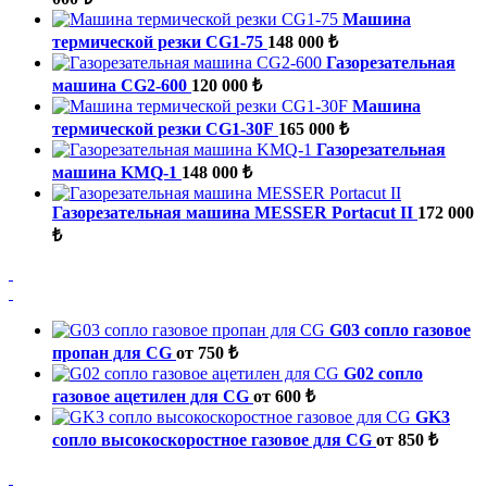
Машина
термической резки CG1-75
148 000 ₺
Газорезательная
машина CG2-600
120 000 ₺
Машина
термической резки CG1-30F
165 000 ₺
Газорезательная
машина KMQ-1
148 000 ₺
Газорезательная машина MESSER Portacut II
172 000
₺
G03 сопло газовое
пропан для CG
от 750 ₺
G02 сопло
газовое ацетилен для CG
от 600 ₺
GK3
сопло высокоскоростное газовое для CG
от 850 ₺