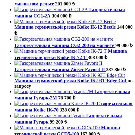
магнитном рельсе
201 000 ₺
Газорезательная
машина CG1-2A
304 000 ₺
Машина термической резки Koike IK-12 Beetle
144 000
₺
Газорезательная машина CG2-200 на магните
99 000 ₺
Машина
термической резки Koike IK-72 T
308 000 ₺
Газорезательная машина Zinser Favorit II
387 860 ₺
Машина термической резки Koike IK-93T Edge Cut
по
запросу
Газорезательная
машина Гугарк-2М
78 700 ₺
Газорезательная
машина Koike IK-70
338 000 ₺
Газорезательная
машина Гугарк
99 200 ₺
Машина
термической резки GCD5-100
162 000 ₺