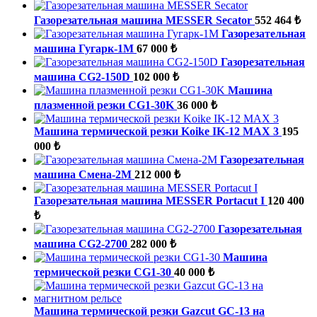
Газорезательная машина MESSER Secator
552 464 ₺
Газорезательная
машина Гугарк-1М
67 000 ₺
Газорезательная
машина CG2-150D
102 000 ₺
Машина
плазменной резки CG1-30K
36 000 ₺
Машина термической резки Koike IK-12 MAX 3
195
000 ₺
Газорезательная
машина Смена-2М
212 000 ₺
Газорезательная машина MESSER Portacut I
120 400
₺
Газорезательная
машина CG2-2700
282 000 ₺
Машина
термической резки CG1-30
40 000 ₺
Машина термической резки Gazcut GC-13 на