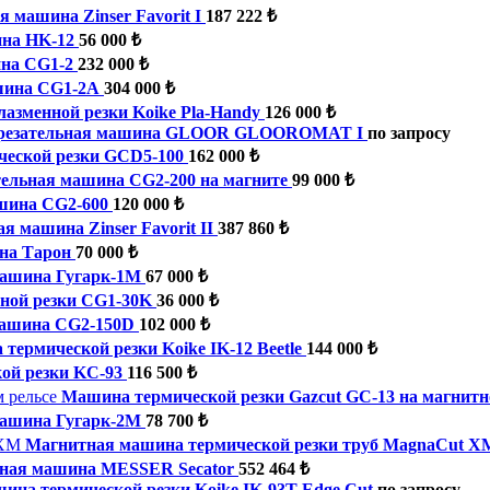
я машина Zinser Favorit I
187 222 ₺
ина HK-12
56 000 ₺
ина CG1-2
232 000 ₺
шина CG1-2A
304 000 ₺
азменной резки Koike Pla-Handy
126 000 ₺
орезательная машина GLOOR GLOOROMAT I
по запросу
еской резки GCD5-100
162 000 ₺
тельная машина CG2-200 на магните
99 000 ₺
ашина CG2-600
120 000 ₺
я машина Zinser Favorit II
387 860 ₺
на Тарон
70 000 ₺
машина Гугарк-1М
67 000 ₺
ной резки CG1-30K
36 000 ₺
машина CG2-150D
102 000 ₺
термической резки Koike IK-12 Beetle
144 000 ₺
ой резки KC-93
116 500 ₺
Машина термической резки Gazcut GC-13 на магнитн
машина Гугарк-2М
78 700 ₺
Магнитная машина термической резки труб MagnaCut X
ьная машина MESSER Secator
552 464 ₺
ина термической резки Koike IK-93T Edge Cut
по запросу