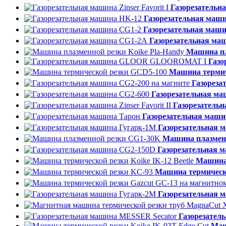
Газорезательна
Газорезательная маш
Газорезательная маш
Газорезательная ма
Машина пл
Газ
Машина термич
Газореза
Газорезательная м
Газорезательна
Газорезательная маши
Газорезательная 
Машина плазмен
Газорезательная 
Машина 
Машина термическ
Газорезательная 
Газорезател
Маш