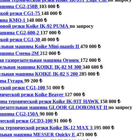
машина CG2-150B
103 000 ₺
кой резки CG1-75
148 000 ₺
шина KMQ-1
148 000 ₺
овой резки Koike IK-92 PUMA
по запросу
машина CG2-600-2
137 000 ₺
кой резки CG1-30
40 000 ₺
ельная машина Koike Mini-mantis II
470 000 ₺
машина Смена-2М
212 000 ₺
я газорезательная машина Огонек
172 000 ₺
тельная машина KOIKE IK-82 M 300
340 600 ₺
ельная машина KOIKE IK-82 S 200
285 000 ₺
ина Гугарк
99 200 ₺
ской резки CG1-100
51 000 ₺
ической резки Koike Beaver
127 000 ₺
на термической резки Koike IK-93T HAWK
158 800 ₺
орезательная машина GLOOR GLOOROMAT II
по запросу
машина CG2-150А
90 000 ₺
еской резки GCD3-100
91 000 ₺
 термической резки Koike IK-12 MAX 3
195 000 ₺
ельная машина MESSER Quicky E
473 000 ₺