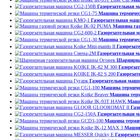
Газорезательная 
Машина термичес
Газорезательная ма
Машина газ
Газорезательная 
Машина термичес
Газорезат
Газорезательная 
Шарнирна
Газореза
Газорезат
Газорезательная маш
Машина термиче
Машина терм
Маши
Газ
Газорезательная 
Машина термич
Машина
Газорезат