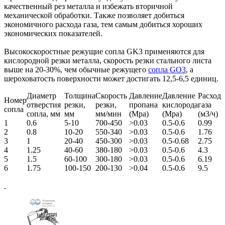
качественный рез металла и избежать вторичной
механической обработки. Также позволяет добиться
экономичного расхода газа, тем самым добиться хороших
экономических показателей.
Высокоскоростные режущие сопла GK3 применяются для
кислородной резки металла, скорость резки стального листа
выше на 20-30%, чем обычные режущего
сопла GO3
, а
шероховатость поверхности может достигать 12,5-6,5 единиц.
Диаметр
Толщина
Скорость
Давление
Давление
Расход
Номер
отверстия
резки,
резки,
пропана
кислорода
газа
сопла
сопла, мм
мм
мм/мин
(Mpa)
(Mpa)
(м3/ч)
1
0.6
5-10
700-450
>0.03
0.5-0.6
0.99
2
0.8
10-20
550-340
>0.03
0.5-0.6
1.76
3
1
20-40
450-300
>0.03
0.5-0.68
2.75
4
1.25
40-60
380-180
>0.03
0.5-0.6
4.3
5
1.5
60-100
300-180
>0.03
0.5-0.6
6.19
6
1.75
100-150
200-130
>0.04
0.5-0.6
9.5