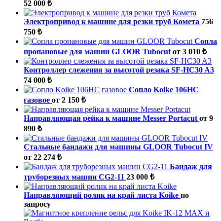
52 000 ₺
Электропривод к машине для резки труб Комета
756
750 ₺
Cопла
пропановые для машин GLOOR Tubocut
от 3 010 ₺
Контроллер слежения за высотой резака SF-HC30 A3
74 000 ₺
Сопло Koike 106НС
газовое
от 2 150 ₺
Направляющая рейка к машине Messer Portacut
от 9
890 ₺
Стальные бандажи для машины GLOOR Tubocut IV
от 22 274 ₺
Бандаж для
труборезных машин CG2-11
23 000 ₺
Направляющий ролик на край листа Koike
по
запросу