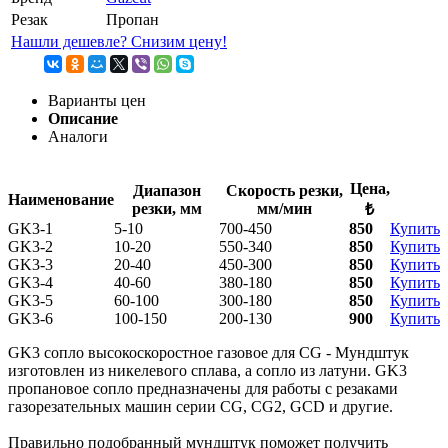
Резак
Пропан
Нашли дешевле? Снизим цену!
Варианты цен
Описание
Аналоги
Цена,
Диапазон
Скорость резки,
Наименование
резки, мм
мм/мин
₺
GK3-1
5-10
700-450
850
Купить
GK3-2
10-20
550-340
850
Купить
GK3-3
20-40
450-300
850
Купить
GK3-4
40-60
380-180
850
Купить
GK3-5
60-100
300-180
850
Купить
GK3-6
100-150
200-130
900
Купить
GK3 сопло высокоскоростное газовое для CG - Мундштук
изготовлен из никелевого сплава, а сопло из латуни. GK3
пропановое сопло предназначены для работы с резаками
газорезательных машин серии CG, CG2, GCD и другие.
Правильно подобранный мундштук поможет получить