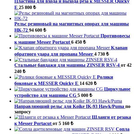
Пластина для входа и выхода реза к MESSER Quicky
E
25 800 ₺
Рельс резиновый на магнитных опорах для машины
НК-72
94 600 ₺
Противовесы
к машине Messer Portacut
6 450 ₺
Клапан
обратного удара для пропана Messer
4 730 ₺
Стальные бандажи для машины ZINSER RSV-4
от 42
240 ₺
Ролики
боковые к MESSER Quicky E
14 620 ₺
Циркульное
устройство для машины CG
5 000 ₺
Направляющий рельс для Koike IK-93 Hawk/Puma
по
запросу
Шланги от резака
к Messer Portacut
от 5 160 ₺
Cопла