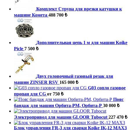
Комплект Струна для врезки катушки к
машине Комета
488 700 ₺
Дополнительная цепь 1 м для машин Koike
Picle
7 500 ₺
Двух головочный газовый резак для
машин ZINSER RSV
165 000 ₺
G03 сопло газовое
пропан для CG
от 750 ₺
Пояс
бандаж для машин Орбита-РМ, Орбита-Р
30 000 ₺
Электропривод для машин GLOOR Tubocut
227 470 ₺
Блок управления FR-3 для сварки Koike IK-12 MAX3