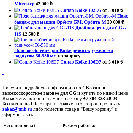
Microstep
42 000 ₺
Сопло Koike 102D5
от 3 010 ₺
Пояс
бандаж для машин Орбита-БМ, Орбита-М
30 000 ₺
Двойная цепь для CG2-
11S
12 500 ₺
Приспособление для Koike резка окружностей
радиусом 50-550 мм
по запросу
Сопло Koike 106D7
от 3 010 ₺
Получить подробную информацию по
GK3 сопло
высокоскоростное газовое для CG
и купить по низкой цене
Вы можете: позвонив нам по телефону
+7 804 333-20-03
Бесплатно по РФ, отправив заявку на электронную почту
zakaz@tmh.su
либо поместив товар в "Вашу корзину" и
оформив заказ.
Есть вопросы?
Режим работы: