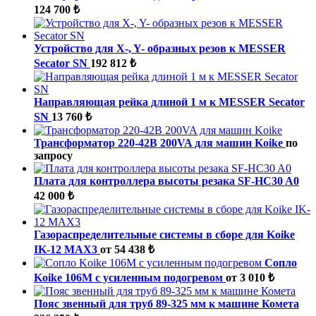
124 700 ₺
Устройство для X-, Y- образных резов к MESSER
Secator SN
192 812 ₺
Направляющая рейка длиной 1 м к MESSER Secator
SN
13 760 ₺
Трансформатор 220-42В 200VA для машин Koike
по
запросу
Плата для контроллера высоты резака SF-HC30 A0
42 000 ₺
Газораспределительные системы в сборе для Koike
IK-12 MAX3
от 54 438 ₺
Сопло
Koike 106M с усиленным подогревом
от 3 010 ₺
Пояс звенный для труб 89-325 мм к машине Комета