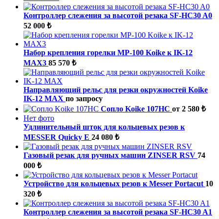
Контроллер слежения за высотой резака SF-HC30 A0
52 000 ₺
Набор крепления горелки MP-100 Koike к IK-12
MAX3
85 570 ₺
Направляющий рельс для резки окружностей Koike
IK-12 MAX
по запросу
Сопло Koike 107HC
от 2 580 ₺
Нет фото
Удлинительный шток для кольцевых резов к
MESSER Quicky E
24 080 ₺
Газовый резак для ручных машин ZINSER RSV
74
000 ₺
Устройство для кольцевых резов к Messer Portacut
10
320 ₺
Контроллер слежения за высотой резака SF-HC30 A1