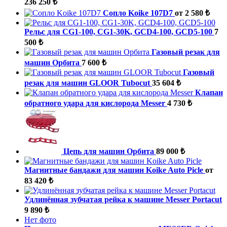
236 250 ₺
Сопло Koike 107D7
от 2 580 ₺
Рельс для CG1-100, CG1-30K, GCD4-100, GCD5-100
7
500 ₺
Газовый резак для
машин Орбита
7 600 ₺
Газовый
резак для машин GLOOR Tubocut
35 604 ₺
Клапан
обратного удара для кислорода Messer
4 730 ₺
Цепь для машин Орбита
89 000 ₺
Магнитные бандажи для машин Koike Auto Picle
от
83 420 ₺
Удлинённая зубчатая рейка к машине Messer Portacut
9 890 ₺
Нет фото