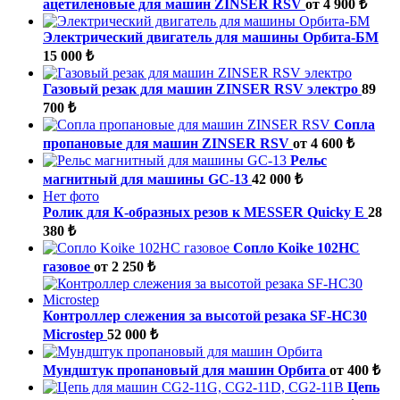
ацетиленовые для машин ZINSER RSV
от 4 900 ₺
Электрический двигатель для машины Орбита-БМ
15 000 ₺
Газовый резак для машин ZINSER RSV электро
89
700 ₺
Cопла
пропановые для машин ZINSER RSV
от 4 600 ₺
Рельс
магнитный для машины GC-13
42 000 ₺
Нет фото
Ролик для К-образных резов к MESSER Quicky E
28
380 ₺
Сопло Koike 102НС
газовое
от 2 250 ₺
Контроллер слежения за высотой резака SF-HC30
Microstep
52 000 ₺
Мундштук пропановый для машин Орбита
от 400 ₺
Цепь