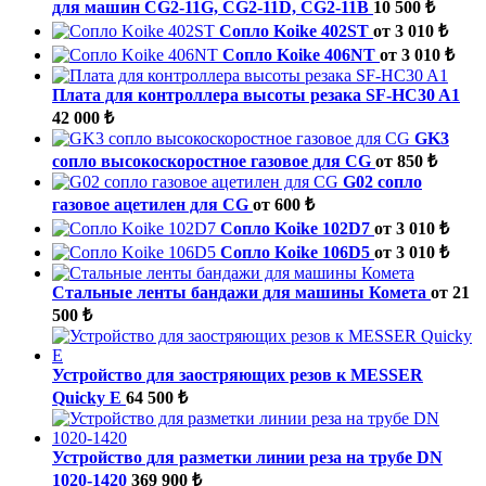
для машин CG2-11G, CG2-11D, CG2-11B
10 500 ₺
Сопло Koike 402ST
от 3 010 ₺
Сопло Koike 406NT
от 3 010 ₺
Плата для контроллера высоты резака SF-HC30 A1
42 000 ₺
GK3
сопло высокоскоростное газовое для CG
от 850 ₺
G02 сопло
газовое ацетилен для CG
от 600 ₺
Сопло Koike 102D7
от 3 010 ₺
Сопло Koike 106D5
от 3 010 ₺
Стальные ленты бандажи для машины Комета
от 21
500 ₺
Устройство для заостряющих резов к MESSER
Quicky E
64 500 ₺
Устройство для разметки линии реза на трубе DN
1020-1420
369 900 ₺