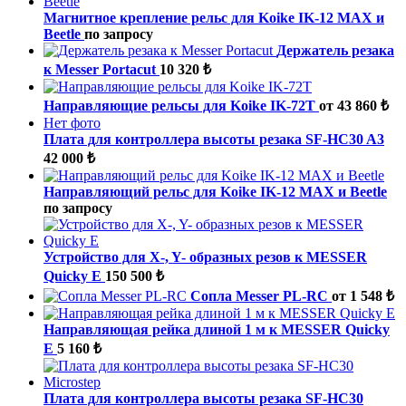
Магнитное крепление рельс для Koike IK-12 MAX и
Beetle
по запросу
Держатель резака
к Messer Portacut
10 320 ₺
Направляющие рельсы для Koike IK-72T
от 43 860 ₺
Нет фото
Плата для контроллера высоты резака SF-HC30 A3
42 000 ₺
Направляющий рельс для Koike IK-12 MAX и Beetle
по запросу
Устройство для X-, Y- образных резов к MESSER
Quicky E
150 500 ₺
Сопла Messer PL-RC
от 1 548 ₺
Направляющая рейка длиной 1 м к MESSER Quicky
E
5 160 ₺
Плата для контроллера высоты резака SF-HC30