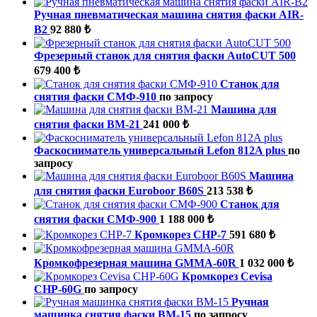
Ручная пневматическая машина снятия фаски AIR-
B2
92 880 ₺
Фрезерный станок для снятия фаски AutoCUT 500
679 400 ₺
Станок для
снятия фаски СМФ-910
по запросу
Машина для
снятия фаски ВМ-21
241 000 ₺
Фаскосниматель универсальный Lefon 812A plus
по
запросу
Машина
для снятия фаски Euroboor B60S
213 538 ₺
Станок для
снятия фаски СМФ-900
1 188 000 ₺
Кромкорез CHP-7
591 680 ₺
Кромкофрезерная машина GMMA-60R
1 032 000 ₺
Кромкорез Cevisa
СНР-60G
по запросу
Ручная
машинка снятия фаски ВМ-15
по запросу