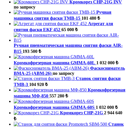
Кромкорез CHP-21G INV
по запросу
Ручная
машинка снятия фаски ТМВ-15
101 480 ₺
Агрегат для
снятия фаски EKF 452
65 000 ₺
Ручная пневматическая машина снятия фаски AIR-
B15
193 500 ₺
Кромкофрезерная машина GMMA-60L
1 032 000 ₺
Фаскосниматель
ВМА-25 (ABM-26)
по запросу
Станок снятия фаски
ТМВ-3
104 920 ₺
Кромкофрезерная
машина МФ-850
557 280 ₺
Кромкофрезерная машина GMMA-60S
1 032 000 ₺
Кромкорез CHP-21G
2 944 640
₺
Станок