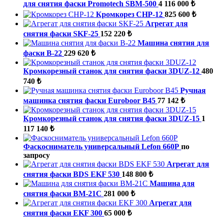
для снятия фаски Promotech SBM-500
4 116 000 ₺
Кромкорез СНР-12
825 600 ₺
Агрегат для
снятия фаски SKF-25
152 220 ₺
Машина снятия для
фаски B-22
229 620 ₺
Кромкорезный станок для снятия фаски 3DUZ-12
480
740 ₺
Ручная
машинка снятия фаски Euroboor B45
77 142 ₺
Кромкорезный станок для снятия фаски 3DUZ-15
1
117 140 ₺
Фаскосниматель универсальный Lefon 660P
по
запросу
Агрегат для
снятия фаски BDS EKF 530
148 800 ₺
Машина для
снятия фаски ВМ-21C
281 000 ₺
Агрегат для
снятия фаски EKF 300
65 000 ₺