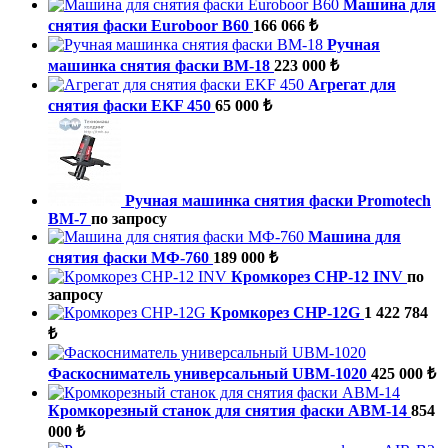
Машина для
снятия фаски Euroboor B60
166 066 ₺
Ручная
машинка снятия фаски ВМ-18
223 000 ₺
Агрегат для
снятия фаски EKF 450
65 000 ₺
Ручная машинка снятия фаски Promotech
ВМ-7
по запросу
Машина для
снятия фаски МФ-760
189 000 ₺
Кромкорез СНР-12 INV
по
запросу
Кромкорез CHP-12G
1 422 784
₺
Фаскосниматель универсальный UBM-1020
425 000 ₺
Кромкорезный станок для снятия фаски ABM-14
854
000 ₺