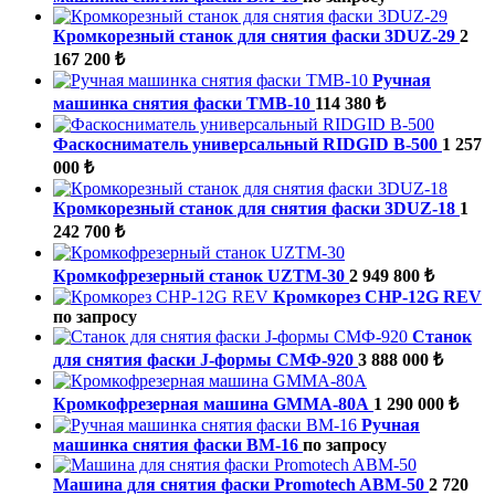
Кромкорезный станок для снятия фаски 3DUZ-29
2
167 200 ₺
Ручная
машинка снятия фаски ТМВ-10
114 380 ₺
Фаскосниматель универсальный RIDGID В-500
1 257
000 ₺
Кромкорезный станок для снятия фаски 3DUZ-18
1
242 700 ₺
Кромкофрезерный станок UZTM-30
2 949 800 ₺
Кромкорез CHP-12G REV
по запросу
Станок
для снятия фаски J-формы СМФ-920
3 888 000 ₺
Кромкофрезерная машина GMMA-80A
1 290 000 ₺
Ручная
машинка снятия фаски ВМ-16
по запросу
Машина для снятия фаски Promotech ABM-50
2 720