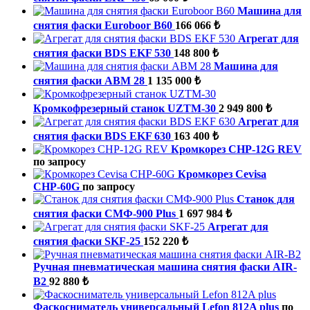
Машина для
снятия фаски Euroboor B60
166 066 ₺
Агрегат для
снятия фаски BDS EKF 530
148 800 ₺
Машина для
снятия фаски ABM 28
1 135 000 ₺
Кромкофрезерный станок UZTM-30
2 949 800 ₺
Агрегат для
снятия фаски BDS EKF 630
163 400 ₺
Кромкорез CHP-12G REV
по запросу
Кромкорез Cevisa
СНР-60G
по запросу
Станок для
снятия фаски СМФ-900 Plus
1 697 984 ₺
Агрегат для
снятия фаски SKF-25
152 220 ₺
Ручная пневматическая машина снятия фаски AIR-
B2
92 880 ₺
Фаскосниматель универсальный Lefon 812A plus
по