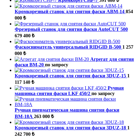
Кромкорез CHP-7
591 680 ₺
Кромкорезный станок для снятия фаски ABM-14
854
000 ₺
Фрезерный станок для снятия фаски AutoCUT 500
679 400 ₺
Фаскосниматель универсальный RIDGID В-500
1 257
000 ₺
Агрегат для снятия
фаски ВМ-20
по запросу
Кромкорезный станок для снятия фаски 3DUZ-15
1
117 140 ₺
Ручная
машинка снятия фаски LKF 450/2
по запросу
Ручная пневматическая машина снятия фаски
ВМ-18А
263 000 ₺
Кромкорезный станок для снятия фаски 3DUZ-18
1
242 700 ₺