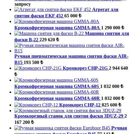
запросу
Агрегат для
снятия фаски EKF 452
65 000 ₺
Кромкофрезерная машина GMMA-80A
1 290 000 ₺
Машина снятия для
фаски B-22
229 620 ₺
Ручная пневматическая машина снятия фаски AIR-
B15
193 500 ₺
Кромкорез CHP-21G
2 944 640
₺
Кромкофрезерная машина GMMA-60S
1 032 000 ₺
Кромкофрезерная машина GMMA-60R
1 032 000 ₺
Кромкорез СНР-12
825 600 ₺
Кромкорезный станок для снятия фаски 3DUZ-29
2
167 200 ₺
Ручная