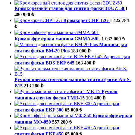
Кромкорезный станок для снятия фаски 3DUZ-50
1
480 920 ₺
Кромкорез CHP-12G
1 422 784
₺
Кромкофрезерная машина GMMA-60L
1 032 000 ₺
Машина для
снятия фаски ВМ-20 Plus
183 000 ₺
Агрегат для
снятия фаски BDS EKF 645
163 400 ₺
Ручная пневматическая машина снятия фаски Air-S-
B15
213 280 ₺
Ручная
машинка снятия фаски ТМВ-15
101 480 ₺
Агрегат для
снятия фаски EKF 300
65 000 ₺
Кромкофрезерная
машина МФ-850
557 280 ₺
Агрегат для
снятия фаски EKF 450
65 000 ₺