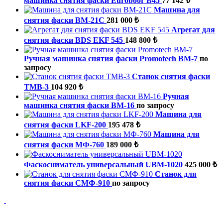
машинка снятия фаски Euroboor B45
77 142 ₺
Машина для
снятия фаски ВМ-21C
281 000 ₺
Агрегат для
снятия фаски BDS EKF 545
148 800 ₺
Ручная машинка снятия фаски Promotech ВМ-7
по
запросу
Станок снятия фаски
ТМВ-3
104 920 ₺
Ручная
машинка снятия фаски ВМ-16
по запросу
Машина для
снятия фаски LKF-200
195 478 ₺
Машина для
снятия фаски МФ-760
189 000 ₺
Фаскосниматель универсальный UBM-1020
425 000 ₺
Станок для
снятия фаски СМФ-910
по запросу