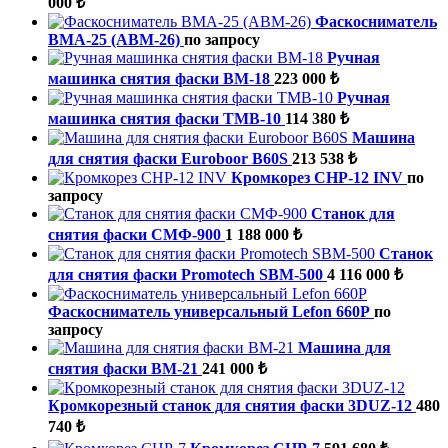
000 ₺
Фаскосниматель
ВМА-25 (ABM-26)
по запросу
Ручная
машинка снятия фаски ВМ-18
223 000 ₺
Ручная
машинка снятия фаски ТМВ-10
114 380 ₺
Машина
для снятия фаски Euroboor B60S
213 538 ₺
Кромкорез СНР-12 INV
по
запросу
Станок для
снятия фаски СМФ-900
1 188 000 ₺
Станок
для снятия фаски Promotech SBM-500
4 116 000 ₺
Фаскосниматель универсальный Lefon 660P
по
запросу
Машина для
снятия фаски ВМ-21
241 000 ₺
Кромкорезный станок для снятия фаски 3DUZ-12
480
740 ₺