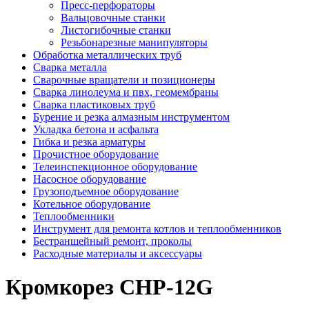
Пресс-перфораторы
Вальцовочные станки
Листогибочные станки
Резьбонарезные манипуляторы
Обработка металлических труб
Сварка металла
Сварочные вращатели и позиционеры
Сварка линолеума и пвх, геомембраны
Сварка пластиковых труб
Бурение и резка алмазным инструментом
Укладка бетона и асфальта
Гибка и резка арматуры
Прочистное оборудование
Телеинспекционное оборудование
Насосное оборудование
Грузоподъемное оборудование
Котельное оборудование
Теплообменники
Инструмент для ремонта котлов и теплообменников
Бестраншейный ремонт, проколы
Расходные материалы и аксессуары
Кромкорез CHP-12G