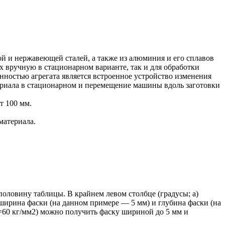
й и нержавеющей сталей, а также из алюминия и его сплавов
х вручную в стационарном варианте, так и для обработки
нностью агрегата является встроенное устройство изменения
териала в стационарном и перемещение машины вдоль заготовки
т 100 мм.
материала.
оловину таблицы. В крайнем левом столбце (градусы; а)
о ширина фаски (на данном примере — 5 мм) и глубина фаски (на
R=60 кг/мм2) можно получить фаску шириной до 5 мм и