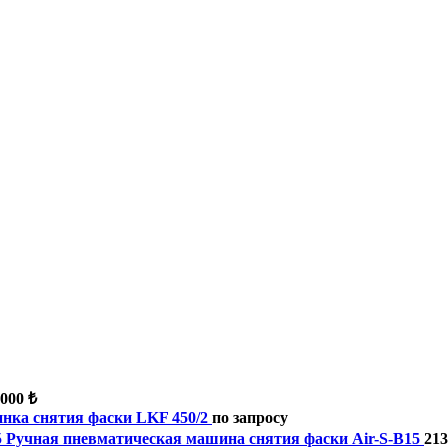
 000 ₺
нка снятия фаски LKF 450/2
по запросу
Ручная пневматическая машина снятия фаски Air-S-B15
213