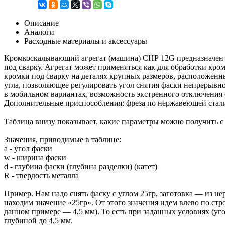
Описание
Аналоги
Расходные материалы и аксессуары
Кромкоскалывающий агрегат (машина) СНР 12G предназначен дл
под сварку. Агрегат может применяться как для обработки кро
кромки под сварку на деталях крупных размеров, расположенны
угла, позволяющее регулировать угол снятия фаски непрерывн
в мобильном вариантах, возможность экстренного отключения с
Дополнительные приспособления: фреза по нержавеющей стали
Таблица внизу показывает, какие параметры можно получить с
Значения, приводимые в таблице:
а - угол фаски
w - ширина фаски
d - глубина фаски (глубина разделки) (катет)
R - твердость металла
Пример. Нам надо снять фаску с углом 25гр, заготовка — из 
находим значение «25гр». От этого значения идем влево по стр
данном примере — 4,5 мм). То есть при заданных условиях (уг
глубиной до 4,5 мм.