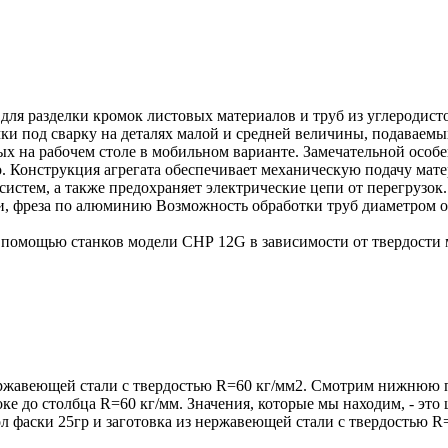
я разделки кромок листовых материалов и труб из углеродисто
мки под сварку на деталях малой и средней величины, подаваемы
х на рабочем столе в мобильном варианте. Замечательной особе
о. Конструкция агрегата обеспечивает механическую подачу ма
истем, а также предохраняет электрические цепи от перегрузок.
, фреза по алюминию Возможность обработки труб диаметром о
 помощью станков модели СНР 12G в зависимости от твердости 
нержавеющей стали с твердостью R=60 кг/мм2. Смотрим нижнюю п
оке до столбца R=60 кг/мм. Значения, которые мы находим, - эт
ол фаски 25гр и заготовка из нержавеющей стали с твердостью 