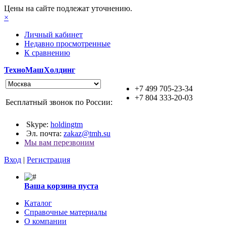
Цены на сайте подлежат уточнению.
×
Личный кабинет
Недавно просмотренные
К сравнению
ТехноМашХолдинг
+7 499 705-23-34
+7 804 333-20-03
Бесплатный звонок по России:
Skype:
holdingtm
Эл. почта:
zakaz@tmh.su
Мы вам перезвоним
Вход
|
Регистрация
Ваша корзина пуста
Каталог
Справочные материалы
О компании