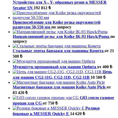
Устройство для X-, Y- образных резов к MESSER
Secator SN
192 812 ₺
Приспособление для Koike резка окружностей
радиусом 50-550 мм
по запросу
Направляющий рельс для Koike IK-93 Hawk/Puma
по
запросу
Стальные ленты бандажи для машины Комета
от 21
500 ₺
Мундштук пропановый для машин Орбита
от 400 ₺
Цепь
для машин CG2-11G, CG2-11D, CG2-11B
10 500 ₺
Магнитные бандажи для машин Koike Auto Picle
от
83 420 ₺
G03 сопло газовое
пропан для CG
от 750 ₺
Ролики
боковые к MESSER Quicky E
14 620 ₺