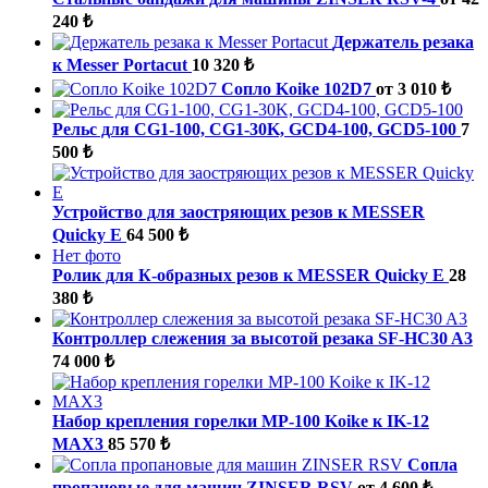
240 ₺
Держатель резака
к Messer Portacut
10 320 ₺
Сопло Koike 102D7
от 3 010 ₺
Рельс для CG1-100, CG1-30K, GCD4-100, GCD5-100
7
500 ₺
Устройство для заостряющих резов к MESSER
Quicky E
64 500 ₺
Нет фото
Ролик для К-образных резов к MESSER Quicky E
28
380 ₺
Контроллер слежения за высотой резака SF-HC30 A3
74 000 ₺
Набор крепления горелки MP-100 Koike к IK-12
MAX3
85 570 ₺
Cопла
пропановые для машин ZINSER RSV
от 4 600 ₺