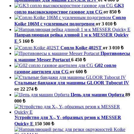
GK3
сопло высокоскоростное газовое для CG
от 850 ₺
Сопло
Koike 106M с усиленным подогревом
от 3 010 ₺
Направляющая рейка длиной 1 м к MESSER Quicky
E
5 160 ₺
Сопло Koike 402ST
от 3 010 ₺
Противовесы
к машине Messer Portacut
6 450 ₺
G02 сопло
газовое ацетилен для CG
от 600 ₺
Стальные бандажи для машины GLOOR Tubocut IV
от 22 274 ₺
Цепь для машин Орбита
89
000 ₺
Устройство для X-, Y- образных резов к MESSER
Quicky E
150 500 ₺