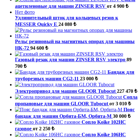
ацетиленовые для машин ZINSER RSV
от 4 900 ₺
Нет фото
Удлинительный шток для кольцевых резов к
MESSER Quicky E
24 080 ₺
Рельс резиновый на магнитных опорах для машины
НК-72
94 600 ₺
Газовый резак для машин ZINSER RSV электро
89
700 ₺
Бандаж для
труборезных машин CG2-11
23 000 ₺
Электропривод для машин GLOOR Tubocut
227 470 ₺
Cопла
пропановые для машин GLOOR Tubocut
от 3 010 ₺
Пояс
бандаж для машин Орбита-БМ, Орбита-М
30 000 ₺
Сопло Koike 102НС
газовое
от 2 250 ₺
Сопло Koike 106НС