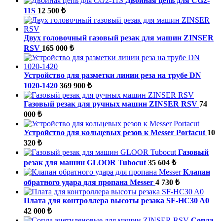
Двойная цепь для CG2-
11S
12 500 ₺
Двух головочный газовый резак для машин ZINSER
RSV
165 000 ₺
Устройство для разметки линии реза на трубе DN
1020-1420
369 900 ₺
Газовый резак для ручных машин ZINSER RSV
74
000 ₺
Устройство для кольцевых резов к Messer Portacut
10
320 ₺
Газовый
резак для машин GLOOR Tubocut
35 604 ₺
Клапан
обратного удара для пропана Messer
4 730 ₺
Плата для контроллера высоты резака SF-HC30 A0
42 000 ₺
Cопла