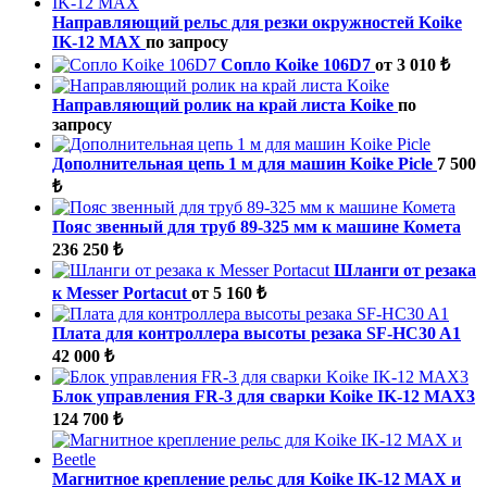
Направляющий рельс для резки окружностей Koike
IK-12 MAX
по запросу
Сопло Koike 106D7
от 3 010 ₺
Направляющий ролик на край листа Koike
по
запросу
Дополнительная цепь 1 м для машин Koike Picle
7 500
₺
Пояс звенный для труб 89-325 мм к машине Комета
236 250 ₺
Шланги от резака
к Messer Portacut
от 5 160 ₺
Плата для контроллера высоты резака SF-HC30 A1
42 000 ₺
Блок управления FR-3 для сварки Koike IK-12 MAX3
124 700 ₺
Магнитное крепление рельс для Koike IK-12 MAX и