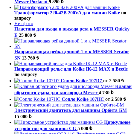
Messer Portacut
9 890 ₺
Трансформатор 220-42В 200VA для машин Koike
по
запросу
Нет фото
Пластина для входа и выхода реза к MESSER Quicky
E
25 800 ₺
Направляющая рейка длиной 1 м к MESSER Secator
SN
13 760 ₺
Направляющий рельс для Koike IK-12 MAX и Beetle
по запросу
Сопло Koike 107D7
от 2 580 ₺
Клапан
обратного удара для кислорода Messer
4 730 ₺
Сопло Koike 107HC
от 2 580 ₺
Электрический двигатель для машины Орбита-БМ
15 000 ₺
Циркульное
устройство для машины CG
5 000 ₺