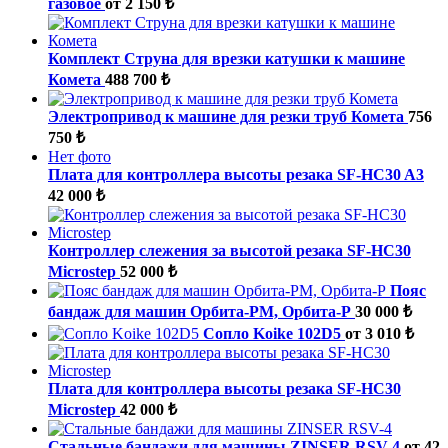
газовое
от 2 150 ₺
Комплект Струна для врезки катушки к машине
Комета
488 700 ₺
Электропривод к машине для резки труб Комета
756
750 ₺
Нет фото
Плата для контроллера высоты резака SF-HC30 A3
42 000 ₺
Контроллер слежения за высотой резака SF-HC30
Microstep
52 000 ₺
Пояс
бандаж для машин Орбита-РМ, Орбита-Р
30 000 ₺
Сопло Koike 102D5
от 3 010 ₺
Плата для контроллера высоты резака SF-HC30
Microstep
42 000 ₺
Стальные бандажи для машины ZINSER RSV-4
от 42