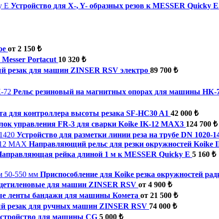
Устройство для X-, Y- образных резов к MESSER Quicky E
ое
от 2 150 ₺
 Messer Portacut
10 320 ₺
ый резак для машин ZINSER RSV электро
89 700 ₺
Рельс резиновый на магнитных опорах для машины НК-
та для контроллера высоты резака SF-HC30 A1
42 000 ₺
лок управления FR-3 для сварки Koike IK-12 MAX3
124 700 ₺
Устройство для разметки линии реза на трубе DN 1020-1
Направляющий рельс для резки окружностей Koike 
Направляющая рейка длиной 1 м к MESSER Quicky E
5 160 ₺
Приспособление для Koike резка окружностей рад
ацетиленовые для машин ZINSER RSV
от 4 900 ₺
е ленты бандажи для машины Комета
от 21 500 ₺
ый резак для ручных машин ZINSER RSV
74 000 ₺
устройство для машины CG
5 000 ₺