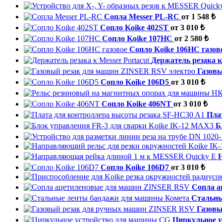
Сопла Messer PL-RC
от 1 548 ₺
Сопло Koike 402ST
от 3 010 ₺
Сопло Koike 107HC
от 2 580 ₺
Сопло Koike 106НС газов
Держатель резака к
Газов
Сопло Koike 106D5
от 3 010 ₺
Сопло Koike 406NT
от 3 010 ₺
Пла
Б
Сопло Koike 106D7
от 3 010 ₺
Cопла 
Стальны
Газов
Циркульное 