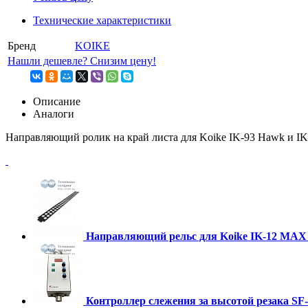
Технические характеристики
Бренд
KOIKE
Нашли дешевле? Снизим цену!
Описание
Аналоги
Направляющий ролик на край листа для Koike IK-93 Hawk и IK
Направляющий рельс для Koike IK-12 MAX и
Контроллер слежения за высотой резака SF