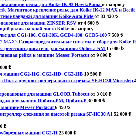
авляющий рельс для Koike IK-93 Hawk/Puma
по запросу
Магнитное крепление рельс для Koike IK-12 MAX и Beetle
тные бандажи для машин Koike Auto Picle
от 83 420 ₺
опановые для машин ZINSER RSV
от 4 600 ₺
ий ролик на край листа Koike
по запросу
льс для CG1-100, CG1-30K, GCD4-100, GCD5-100
7 500 ₺
Газораспределительные системы в сборе для Koike 
ктрический двигатель для машины Орбита-БМ
15 000 ₺
яющая рейка к машине Messer Portacut
от 9 890 ₺
 000 ₺
я машин CG2-11G, CG2-11D, CG2-11B
10 500 ₺
Плата для контроллера высоты резака SF-HC30 Microstep
пропановые для машин GLOOR Tubocut
от 3 010 ₺
андаж для машин Орбита-РМ, Орбита-Р
30 000 ₺
 машине Messer Portacut
6 450 ₺
онтроллер слежения за высотой резака SF-HC30 A1
52 000 ₺
0 ₺
руборезных машин CG2-11
23 000 ₺