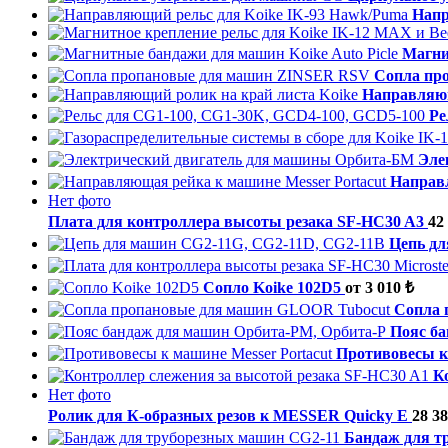
Напр
Магни
Cопла пр
Направляющ
Ре
Эле
Направл
Нет фото
Плата для контроллера высоты резака SF-HC30 A3
42
Цепь дл
Сопло Koike 102D5
от 3 010 ₺
Cопла 
Пояс б
Противовесы к
К
Нет фото
Ролик для К-образных резов к MESSER Quicky E
28 38
Бандаж для т