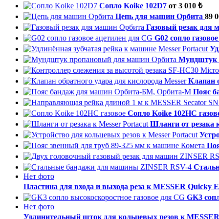
Сопло Koike 102D7
от 3 010 ₺
Цепь для машин Орбита
89 0
Газовый резак для 
G02 сопло газово
Уд
Мундштук 
Клапан о
Пояс б
Сопло Koike 102НС газов
Шланги от резака к
Устро
Поя
Сталь
Нет фото
Пластина для входа и выхода реза к MESSER Quicky E
GK3 сопл
Нет фото
Удлинительный шток для кольцевых резов к MESSER