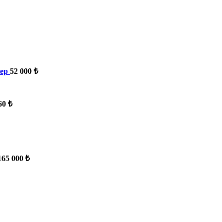
tep
52 000 ₺
60 ₺
165 000 ₺