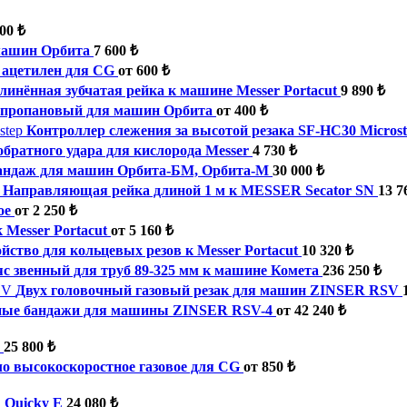
00 ₺
машин Орбита
7 600 ₺
е ацетилен для CG
от 600 ₺
линённая зубчатая рейка к машине Messer Portacut
9 890 ₺
пропановый для машин Орбита
от 400 ₺
Контроллер слежения за высотой резака SF-HC30 Micros
братного удара для кислорода Messer
4 730 ₺
андаж для машин Орбита-БМ, Орбита-М
30 000 ₺
Направляющая рейка длиной 1 м к MESSER Secator SN
13 7
ое
от 2 250 ₺
 Messer Portacut
от 5 160 ₺
йство для кольцевых резов к Messer Portacut
10 320 ₺
с звенный для труб 89-325 мм к машине Комета
236 250 ₺
Двух головочный газовый резак для машин ZINSER RSV
ные бандажи для машины ZINSER RSV-4
от 42 240 ₺
25 800 ₺
о высокоскоростное газовое для CG
от 850 ₺
 Quicky E
24 080 ₺