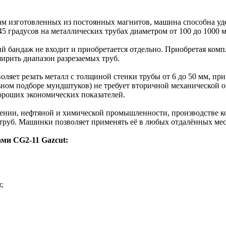
ам изготовленных из постоянных магнитов, машина способна уд
5 градусов на металлических трубах диаметром от 100 до 1000 
 бандаж не входит и приобретается отдельно. Приобретая комп
ирить диапазон разрезаемых труб.
воляет резать металл с толщиной стенки трубы от 6 до 50 мм, п
ьном подборе мундштуков) не требует вторичной механической о
хороших экономических показателей.
нии, нефтяной и химической промышленности, производстве кот
 труб. Машинки позволяет применять её в любых отдалённых ме
ми CG2-11 Gazcut:
;