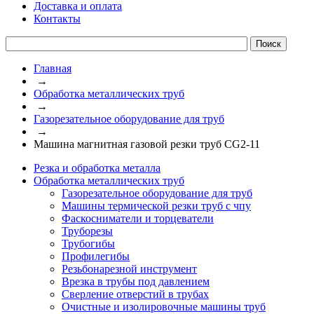
Доставка и оплата
Контакты
Главная
→
Обработка металлических труб
→
Газорезательное оборудование для труб
→
Машина магнитная газовой резки труб CG2-11
Резка и обработка металла
Обработка металлических труб
Газорезательное оборудование для труб
Машины термической резки труб с чпу
Фаскосниматели и торцеватели
Труборезы
Трубогибы
Профилегибы
Резьбонарезной инструмент
Врезка в трубы под давлением
Сверление отверстий в трубах
Очистные и изолировочные машины труб