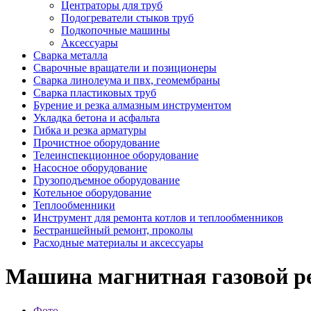
Центраторы для труб
Подогреватели стыков труб
Подкопочные машины
Аксессуары
Сварка металла
Сварочные вращатели и позиционеры
Сварка линолеума и пвх, геомембраны
Сварка пластиковых труб
Бурение и резка алмазным инструментом
Укладка бетона и асфальта
Гибка и резка арматуры
Прочистное оборудование
Телеинспекционное оборудование
Насосное оборудование
Грузоподъемное оборудование
Котельное оборудование
Теплообменники
Инструмент для ремонта котлов и теплообменников
Бестраншейный ремонт, проколы
Расходные материалы и аксессуары
Машина магнитная газовой ре
Фото