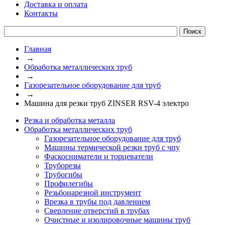
Доставка и оплата
Контакты
Главная
→
Обработка металлических труб
→
Газорезательное оборудование для труб
→
Машина для резки труб ZINSER RSV-4 электро
Резка и обработка металла
Обработка металлических труб
Газорезательное оборудование для труб
Машины термической резки труб с чпу
Фаскосниматели и торцеватели
Труборезы
Трубогибы
Профилегибы
Резьбонарезной инструмент
Врезка в трубы под давлением
Сверление отверстий в трубах
Очистные и изолировочные машины труб