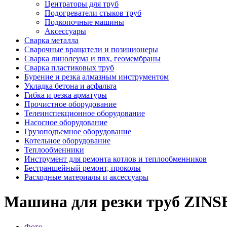
Центраторы для труб
Подогреватели стыков труб
Подкопочные машины
Аксессуары
Сварка металла
Сварочные вращатели и позиционеры
Сварка линолеума и пвх, геомембраны
Сварка пластиковых труб
Бурение и резка алмазным инструментом
Укладка бетона и асфальта
Гибка и резка арматуры
Прочистное оборудование
Телеинспекционное оборудование
Насосное оборудование
Грузоподъемное оборудование
Котельное оборудование
Теплообменники
Инструмент для ремонта котлов и теплообменников
Бестраншейный ремонт, проколы
Расходные материалы и аксессуары
Машина для резки труб ZINS
Фото