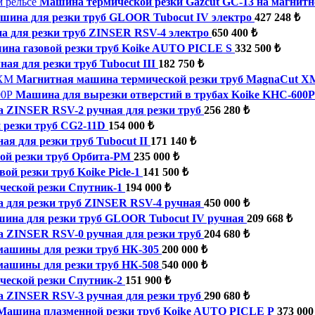
Машина термической резки Gazcut GC-13 на магнитн
шина для резки труб GLOOR Tubocut IV электро
427 248 ₺
 для резки труб ZINSER RSV-4 электро
650 400 ₺
на газовой резки труб Koike AUTO PICLE S
332 500 ₺
ая для резки труб Tubocut III
182 750 ₺
Магнитная машина термической резки труб MagnaCut X
Машина для вырезки отверстий в трубах Koike KHC-600P
 ZINSER RSV-2 ручная для резки труб
256 280 ₺
 резки труб CG2-11D
154 000 ₺
я для резки труб Tubocut II
171 140 ₺
ой резки труб Орбита-РМ
235 000 ₺
ой резки труб Koike Picle-1
141 500 ₺
еской резки Спутник-1
194 000 ₺
 для резки труб ZINSER RSV-4 ручная
450 000 ₺
ина для резки труб GLOOR Tubocut IV ручная
209 668 ₺
 ZINSER RSV-0 ручная для резки труб
204 680 ₺
машины для резки труб НК-305
200 000 ₺
машины для резки труб НК-508
540 000 ₺
еской резки Спутник-2
151 900 ₺
 ZINSER RSV-3 ручная для резки труб
290 680 ₺
Машина плазменной резки труб Koike AUTO PICLE P
373 000