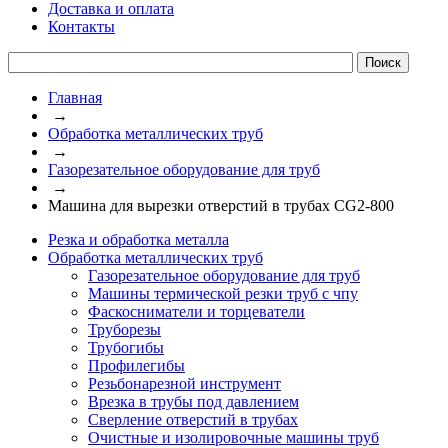
Доставка и оплата
Контакты
Главная
→
Обработка металлических труб
→
Газорезательное оборудование для труб
→
Машина для вырезки отверстий в трубах CG2-800
Резка и обработка металла
Обработка металлических труб
Газорезательное оборудование для труб
Машины термической резки труб с чпу
Фаскосниматели и торцеватели
Труборезы
Трубогибы
Профилегибы
Резьбонарезной инструмент
Врезка в трубы под давлением
Сверление отверстий в трубах
Очистные и изолировочные машины труб