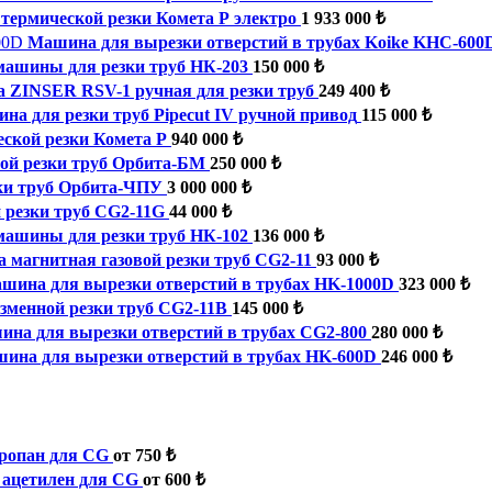
ермической резки Комета Р электро
1 933 000 ₺
Машина для вырезки отверстий в трубах Koike KHC-600
машины для резки труб НК-203
150 000 ₺
 ZINSER RSV-1 ручная для резки труб
249 400 ₺
на для резки труб Pipecut IV ручной привод
115 000 ₺
ской резки Комета Р
940 000 ₺
ой резки труб Орбита-БМ
250 000 ₺
ки труб Орбита-ЧПУ
3 000 000 ₺
 резки труб CG2-11G
44 000 ₺
машины для резки труб НК-102
136 000 ₺
магнитная газовой резки труб CG2-11
93 000 ₺
шина для вырезки отверстий в трубах HK-1000D
323 000 ₺
менной резки труб CG2-11B
145 000 ₺
на для вырезки отверстий в трубах CG2-800
280 000 ₺
ина для вырезки отверстий в трубах HK-600D
246 000 ₺
пропан для CG
от 750 ₺
е ацетилен для CG
от 600 ₺