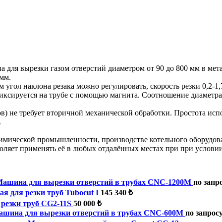
 для вырезки газом отверстий диаметром от 90 до 800 мм в мет
мм.
ом угол наклона резака можно регулировать, скорость резки 0,2
иксируется на трубе с помощью магнита. Соотношение диаметра 
) не требует вторичной механической обработки. Простота испо
.
мической промышленности, производстве котельного оборудован
оляет применять её в любых отдалённых местах при при услови
ашина для вырезки отверстий в трубах CNC-1200M
по запр
я для резки труб Tubocut I
145 340 ₺
резки труб CG2-11S
50 000 ₺
шина для вырезки отверстий в трубах CNC-600M
по запрос