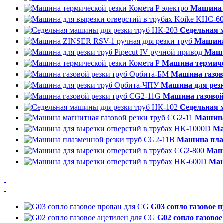
Машина т
Седельная 
Машина
Маши
Машина термиче
Машина газов
Машина для рез
Машина газовой
Седельная 
Машина 
Ма
Машина плаз
Маши
Маш
G03 сопло газовое 
G02 сопло газово