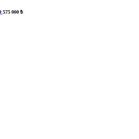
D
575 000 ₺