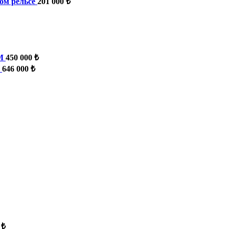
ом рельсе
201 000 ₺
M
450 000 ₺
646 000 ₺
 ₺