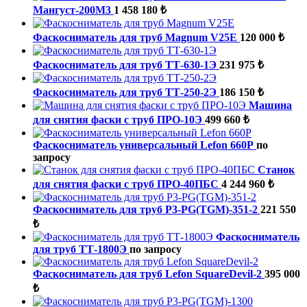
Мангуст-200М3
1 458 180 ₺
Фаскосниматель для труб Magnum V25E
120 000 ₺
Фаскосниматель для труб ТТ-630-1Э
231 975 ₺
Фаскосниматель для труб ТТ-250-2Э
186 150 ₺
Машина
для снятия фаски с труб ПРО-10Э
499 660 ₺
Фаскосниматель универсальный Lefon 660P
по
запросу
Станок
для снятия фаски с труб ПРО-40ПБС
4 244 960 ₺
Фаскосниматель для труб P3-PG(TGM)-351-2
221 550
₺
Фаскосниматель
для труб ТТ-1800Э
по запросу
Фаскосниматель для труб Lefon SquareDevil-2
395 000
₺