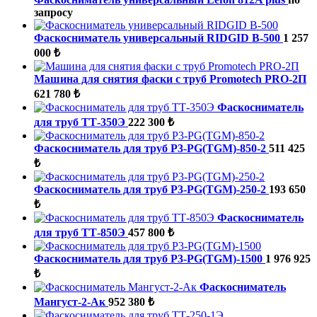
запросу
Фаскосниматель универсальный RIDGID В-500
1 257
000 ₺
Машина для снятия фаски с труб Promotech PRO-2П
621 780 ₺
Фаскосниматель
для труб ТТ-350Э
222 300 ₺
Фаскосниматель для труб P3-PG(TGM)-850-2
511 425
₺
Фаскосниматель для труб P3-PG(TGM)-250-2
193 650
₺
Фаскосниматель
для труб ТТ-850Э
457 800 ₺
Фаскосниматель для труб P3-PG(TGM)-1500
1 976 925
₺
Фаскосниматель
Мангуст-2-Ак
952 380 ₺