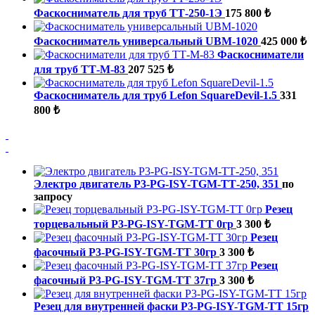
Фаскосниматель для труб ТТ-250-1Э
175 800 ₺
Фаскосниматель универсальный UBM-1020
425 000 ₺
Фаскосниматели
для труб ТТ-М-83
207 525 ₺
Фаскосниматель для труб Lefon SquareDevil-1.5
331
800 ₺
Электро двигатель P3-PG-ISY-TGM-ТТ-250, 351
по
запросу
Резец
торцевальный P3-PG-ISY-TGM-ТТ 0гр
3 300 ₺
Резец
фасочный P3-PG-ISY-TGM-ТТ 30гр
3 300 ₺
Резец
фасочный P3-PG-ISY-TGM-ТТ 37гр
3 300 ₺
Резец для внутренней фаски P3-PG-ISY-TGM-ТТ 15гр