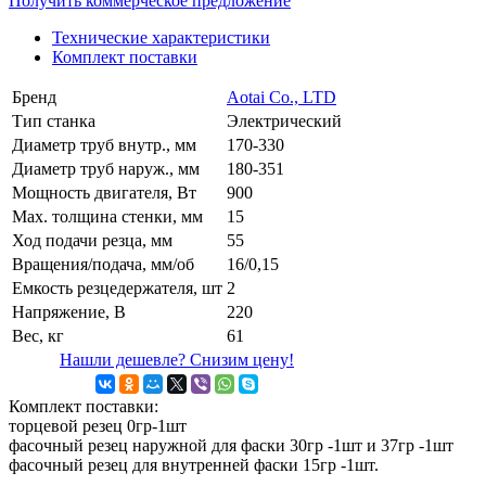
Получить коммерческое предложение
Технические характеристики
Комплект поставки
Бренд
Aotai Co., LTD
Тип станка
Электрический
Диаметр труб внутр., мм
170-330
Диаметр труб наруж., мм
180-351
Мощность двигателя, Вт
900
Маx. толщина стенки, мм
15
Ход подачи резца, мм
55
Вращения/подача, мм/об
16/0,15
Емкость резцедержателя, шт
2
Напряжение, В
220
Вес, кг
61
Нашли дешевле? Снизим цену!
Комплект поставки:
торцевой резец 0гр-1шт
фасочный резец наружной для фаски 30гр -1шт и 37гр -1шт
фасочный резец для внутренней фаски 15гр -1шт.