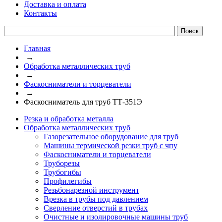
Доставка и оплата
Контакты
Главная
→
Обработка металлических труб
→
Фаскосниматели и торцеватели
→
Фаскосниматель для труб ТТ-351Э
Резка и обработка металла
Обработка металлических труб
Газорезательное оборудование для труб
Машины термической резки труб с чпу
Фаскосниматели и торцеватели
Труборезы
Трубогибы
Профилегибы
Резьбонарезной инструмент
Врезка в трубы под давлением
Сверление отверстий в трубах
Очистные и изолировочные машины труб