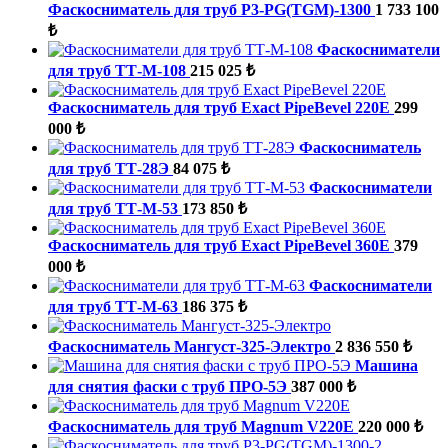
Фаскосниматель для труб P3-PG(TGM)-1300
1 733 100
₺
Фаскосниматели
для труб ТТ-М-108
215 025 ₺
Фаскосниматель для труб Exact PipeBevel 220E
299
000 ₺
Фаскосниматель
для труб ТТ-28Э
84 075 ₺
Фаскосниматели
для труб ТТ-М-53
173 850 ₺
Фаскосниматель для труб Exact PipeBevel 360E
379
000 ₺
Фаскосниматели
для труб ТТ-М-63
186 375 ₺
Фаскосниматель Мангуст-325-Электро
2 836 550 ₺
Машина
для снятия фаски с труб ПРО-5Э
387 000 ₺
Фаскосниматель для труб Magnum V220E
220 000 ₺