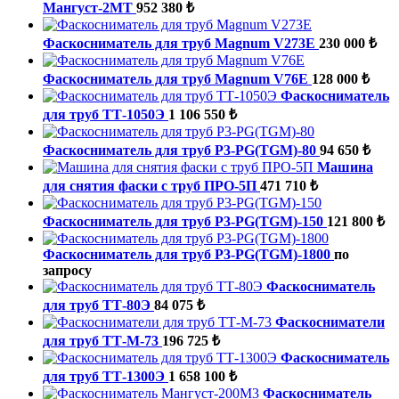
Мангуст-2МТ
952 380 ₺
Фаскосниматель для труб Magnum V273E
230 000 ₺
Фаскосниматель для труб Magnum V76E
128 000 ₺
Фаскосниматель
для труб ТТ-1050Э
1 106 550 ₺
Фаскосниматель для труб P3-PG(TGM)-80
94 650 ₺
Машина
для снятия фаски с труб ПРО-5П
471 710 ₺
Фаскосниматель для труб P3-PG(TGM)-150
121 800 ₺
Фаскосниматель для труб P3-PG(TGM)-1800
по
запросу
Фаскосниматель
для труб ТТ-80Э
84 075 ₺
Фаскосниматели
для труб ТТ-М-73
196 725 ₺
Фаскосниматель
для труб ТТ-1300Э
1 658 100 ₺
Фаскосниматель