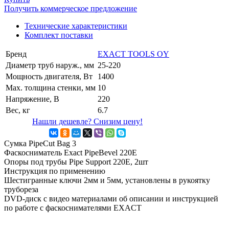
Получить коммерческое предложение
Технические характеристики
Комплект поставки
Бренд
EXACT TOOLS OY
Диаметр труб наруж., мм
25-220
Мощность двигателя, Вт
1400
Маx. толщина стенки, мм
10
Напряжение, В
220
Вес, кг
6.7
Нашли дешевле? Снизим цену!
Сумка PipeCut Bag 3
Фаскосниматель Exact PipeBevel 220E
Опоры под трубы Pipe Support 220E, 2шт
Инструкция по применению
Шестигранные ключи 2мм и 5мм, установлены в рукоятку
трубореза
DVD-диск с видео материалами об описании и инструкцией
по работе с фаскоснимателями EXACT