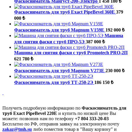
Фаскосниматель Мангуст-200-Электро
1 458 180 ₺
Фаскосниматель для труб Exact PipeBevel 360E
379
000 ₺
Фаскосниматель для труб Magnum V159E
192 000 ₺
Машина
для снятия фаски с труб ПРО-5Э
387 000 ₺
Машина для снятия фаски с труб Promotech PRO-2П
621 780 ₺
Фаскосниматель для труб Magnum V273E
230 000 ₺
Фаскосниматель для труб ТТ-250-2Э
186 150 ₺
Получить подробную информацию по
Фаскосниматель для
труб Exact PipeBevel 220E
и купить по низкой цене Вы
можете: позвонив нам по телефону
+7 804 333-20-03
Бесплатно по РФ, отправив заявку на электронную почту
zakaz@tmh.su
либо поместив товар в "Вашу корзину" и