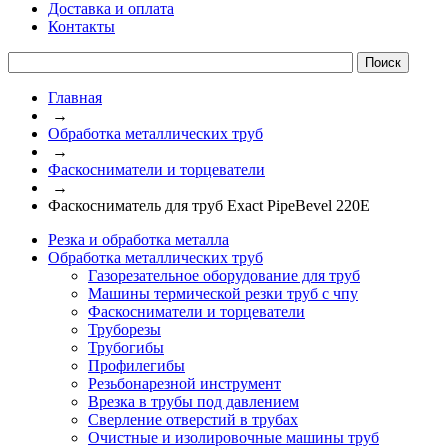
Доставка и оплата
Контакты
Главная
→
Обработка металлических труб
→
Фаскосниматели и торцеватели
→
Фаскосниматель для труб Exact PipeBevel 220E
Резка и обработка металла
Обработка металлических труб
Газорезательное оборудование для труб
Машины термической резки труб с чпу
Фаскосниматели и торцеватели
Труборезы
Трубогибы
Профилегибы
Резьбонарезной инструмент
Врезка в трубы под давлением
Сверление отверстий в трубах
Очистные и изолировочные машины труб