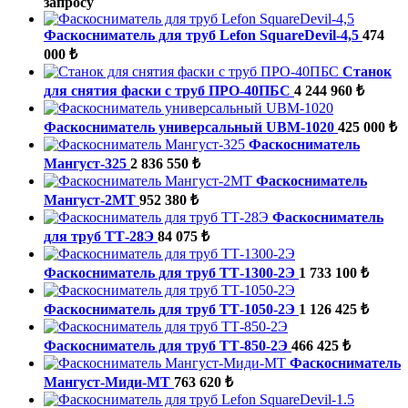
запросу
Фаскосниматель для труб Lefon SquareDevil-4,5
474
000 ₺
Станок
для снятия фаски с труб ПРО-40ПБС
4 244 960 ₺
Фаскосниматель универсальный UBM-1020
425 000 ₺
Фаскосниматель
Мангуст-325
2 836 550 ₺
Фаскосниматель
Мангуст-2МТ
952 380 ₺
Фаскосниматель
для труб ТТ-28Э
84 075 ₺
Фаскосниматель для труб ТТ-1300-2Э
1 733 100 ₺
Фаскосниматель для труб ТТ-1050-2Э
1 126 425 ₺
Фаскосниматель для труб ТТ-850-2Э
466 425 ₺
Фаскосниматель
Мангуст-Миди-МТ
763 620 ₺