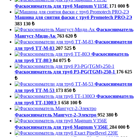
Фаскосниматель для труб Magnum V115E
171 000 ₺
Машина для снятия фаски с труб Promotech PRO-2Э
383 130 ₺
Фаскосниматель
Мангуст-Миди-Ак
763 620 ₺
Фаскосниматели
для труб ТТ-М-83
207 525 ₺
Фаскосниматель
для труб ТТ-80Э
84 075 ₺
Фаскосниматель для труб P3-PG(TGM)-250-1
176 625
₺
Фаскосниматели
для труб ТТ-М-53
173 850 ₺
Фаскосниматель
для труб ТТ-1300Э
1 658 100 ₺
Фаскосниматель Мангуст-2-Электро
952 380 ₺
Фаскосниматель для труб Magnum V356E
284 000 ₺