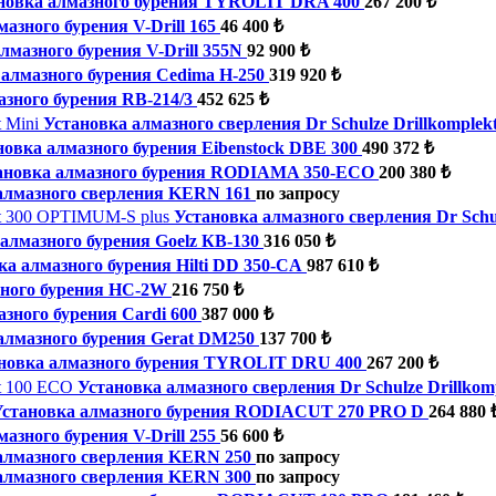
новка алмазного бурения TYROLIT DRA 400
267 200 ₺
азного бурения V-Drill 165
46 400 ₺
лмазного бурения V-Drill 355N
92 900 ₺
 алмазного бурения Cedima H-250
319 920 ₺
азного бурения RB-214/3
452 625 ₺
Установка алмазного сверления Dr Schulze Drillkomplek
новка алмазного бурения Eibenstock DBE 300
490 372 ₺
ановка алмазного бурения RODIAMA 350-ECO
200 380 ₺
алмазного сверления KERN 161
по запросу
Установка алмазного сверления Dr Schu
алмазного бурения Goelz КВ-130
316 050 ₺
ка алмазного бурения Hilti DD 350-CA
987 610 ₺
зного бурения HC-2W
216 750 ₺
зного бурения Cardi 600
387 000 ₺
алмазного бурения Gerat DM250
137 700 ₺
новка алмазного бурения TYROLIT DRU 400
267 200 ₺
Установка алмазного сверления Dr Schulze Drillkom
Установка алмазного бурения RODIACUT 270 PRO D
264 880 
азного бурения V-Drill 255
56 600 ₺
алмазного сверления KERN 250
по запросу
алмазного сверления KERN 300
по запросу