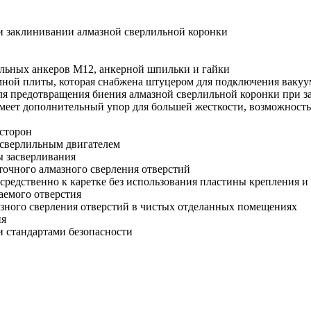
и заклинивании алмазной сверлильной коронки
льных анкеров М12, анкерной шпильки и гайки
ной плиты, которая снабжена штуцером для подключения вакуу
ля предотвращения биения алмазной сверлильной коронки при з
еет дополнительный упор для большей жесткости, возможность а
 сторон
о сверлильным двигателем
ы засверливания
точного алмазного сверления отверстий
средственно к каретке без использования пластины крепления 
аемого отверстия
азного сверления отверстий в чистых отделанных помещениях
ия
и стандартами безопасности