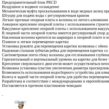
Предохранительный блок PRCD
Воздушное и водяное охлаждение
Механическая муфта проскальзывания в виде медных колец пр
Штуцер для подачи воды с регулировочным краном
Легкие прочные опорная плита и колонна из литого алюминия
Анкерное крепление опорной плиты с использованием строите
Вакуумное крепление опорной плиты с использованием вакуум
В лицевой части опорной плиты имеется регулируемый упор д
Наклонная колонна крепится на шарнирах к опорной плите и им
Плавное и легкое перемещение каретки
Установка рукояти для перемещения каретки возможна с обеих
Надежная стальная зубчатая рейка для перемещения каретки с
Сантиметровая лента сбоку колонны для отслеживания глубин
Горизонтальный и вертикальный уровень на каретке для более 
Крепление сверлильного двигателя может осуществляться непо
Возможна установка пластин увеличения диаметра просверлив
Возможность использования водосборного устройства для алм
Колеса в задней части опорной плиты для удобства перемещен
Разработана в соответствии с международными и европейским
Поставляется в прочном пластиковом чемодане