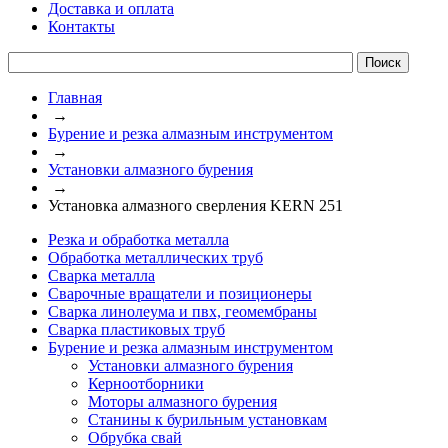
Доставка и оплата
Контакты
Главная
→
Бурение и резка алмазным инструментом
→
Установки алмазного бурения
→
Установка алмазного сверления KERN 251
Резка и обработка металла
Обработка металлических труб
Сварка металла
Сварочные вращатели и позиционеры
Сварка линолеума и пвх, геомембраны
Сварка пластиковых труб
Бурение и резка алмазным инструментом
Установки алмазного бурения
Керноотборники
Моторы алмазного бурения
Станины к бурильным установкам
Обрубка свай