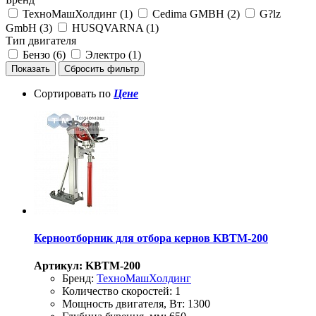
ТехноМашХолдинг (
1
)
Cedima GMBH (
2
)
G?lz
GmbH (
3
)
HUSQVARNA (
1
)
Тип двигателя
Бензо (
6
)
Электро (
1
)
Сортировать по
Цене
Керноотборник для отбора кернов KBTM-200
Артикул: KBTM-200
Бренд:
ТехноМашХолдинг
Количество скоростей:
1
Мощность двигателя, Вт:
1300