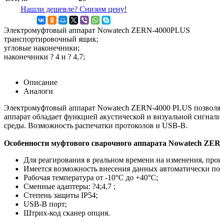
Нашли дешевле? Снизим цену!
Электромуфтовый аппарат Nowatech ZERN-4000PLUS
транспортировочный ящик;
угловые наконечники;
наконечники ? 4 и ? 4,7;
Описание
Аналоги
Электромуфтовый аппарат Nowatech ZERN-4000 PLUS позволяет
аппарат обладает функцией акустической и визуальной сигнал
среды. Возможность распечатки протоколов и USB-B.
Особенности муфтового сварочного аппарата Nowatech ZER
Для реагирования в реальном времени на изменения, про
Имеется возможность внесения данных автоматически п
Рабочая температура от -10°C до +40°C;
Сменные адаптеры: ?4;4,7 ;
Степень защиты IP54;
USB-B порт;
Штрих-код сканер опция.