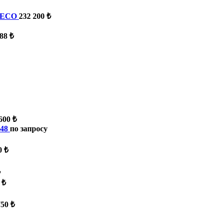
 ECO
232 200 ₺
88 ₺
600 ₺
48
по запросу
0 ₺
₺
 ₺
750 ₺