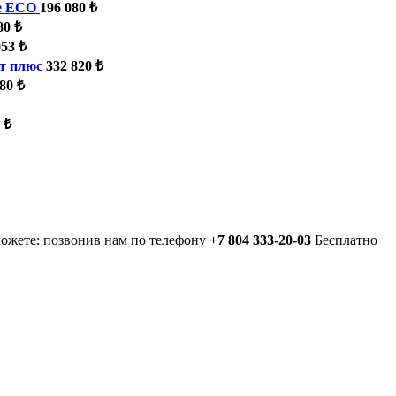
e ECO
196 080 ₺
80 ₺
053 ₺
т плюс
332 820 ₺
80 ₺
 ₺
можете: позвонив нам по телефону
+7 804 333-20-03
Бесплатно