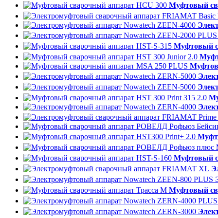
Муфтовый св
Элек
Муфтовый с
Муфт
Муфтов
Элек
Элек
Му
Элек
Муфто
Муфтовый с
Э
Муфтовый св
Элек