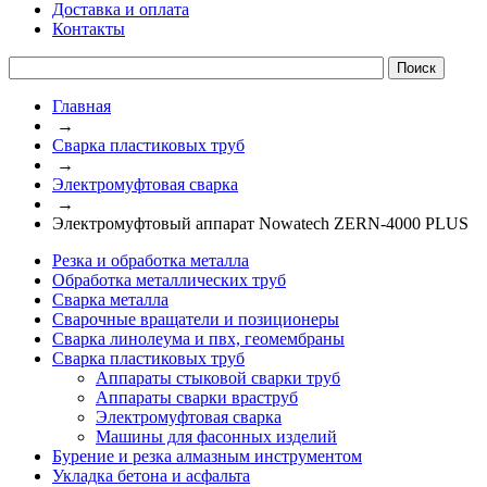
Доставка и оплата
Контакты
Главная
→
Сварка пластиковых труб
→
Электромуфтовая сварка
→
Электромуфтовый аппарат Nowatech ZERN-4000 PLUS
Резка и обработка металла
Обработка металлических труб
Сварка металла
Сварочные вращатели и позиционеры
Сварка линолеума и пвх, геомембраны
Сварка пластиковых труб
Аппараты стыковой сварки труб
Аппараты сварки враструб
Электромуфтовая сварка
Машины для фасонных изделий
Бурение и резка алмазным инструментом
Укладка бетона и асфальта