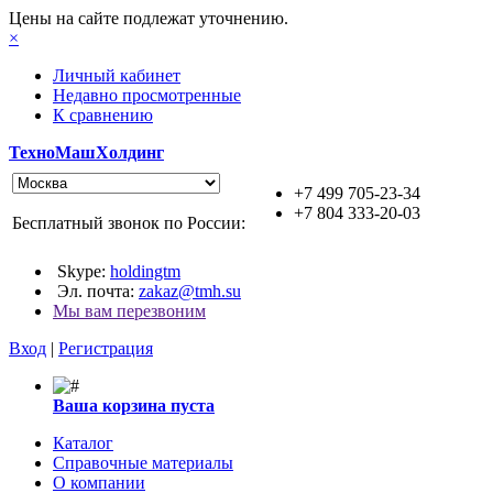
Цены на сайте подлежат уточнению.
×
Личный кабинет
Недавно просмотренные
К сравнению
ТехноМашХолдинг
+7 499 705-23-34
+7 804 333-20-03
Бесплатный звонок по России:
Skype:
holdingtm
Эл. почта:
zakaz@tmh.su
Мы вам перезвоним
Вход
|
Регистрация
Ваша корзина пуста
Каталог
Справочные материалы
О компании