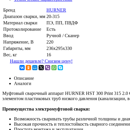
Бренд
HURNER
Диапазон сварки, мм
20-315
Материал сварки
ПЭ, ПП, ПВДФ
Протоколирование
Есть
Ввод
Ручной / Сканер
Напряжение, В
220
Габариты, мм
236x295x330
Вес, кг
16
Нашли дешевле? Снизим цену!
Описание
Аналоги
Муфтовый сварочный аппарат HURNER HST 300 Print 315 2.0 С
элементом пластиковых труб низкого давления (канализации, в
Преимущества электромуфтовой сварки:
Возможность сваривать трубы различной толщины и диаме
Высокая прочность и теплостойкость сварного соединен
Простота монтажа и эксплуатации