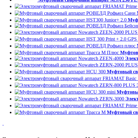
Муфт
Муфтов
Элек
Муфтовый св
Муфтовый
Элек
Муфтовый св