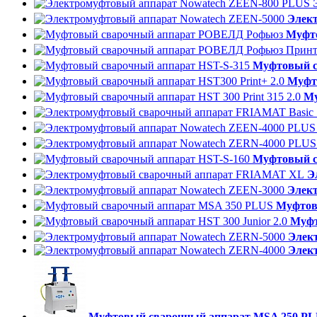
Элек
Муфт
Муфтовый с
Муфто
Му
Муфтовый с
Э
Элек
Муфтов
Муфт
Элек
Элек
Муфтовый сварочный аппарат MSA 250 P