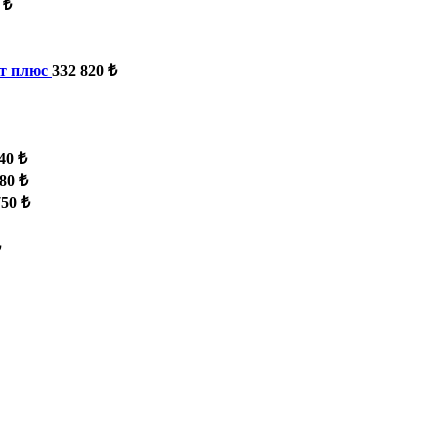
 ₺
т плюс
332 820 ₺
40 ₺
80 ₺
750 ₺
₺