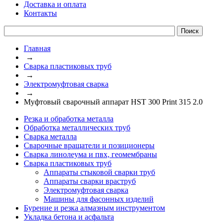
Доставка и оплата
Контакты
Главная
→
Сварка пластиковых труб
→
Электромуфтовая сварка
→
Муфтовый сварочный аппарат HST 300 Print 315 2.0
Резка и обработка металла
Обработка металлических труб
Сварка металла
Сварочные вращатели и позиционеры
Сварка линолеума и пвх, геомембраны
Сварка пластиковых труб
Аппараты стыковой сварки труб
Аппараты сварки враструб
Электромуфтовая сварка
Машины для фасонных изделий
Бурение и резка алмазным инструментом
Укладка бетона и асфальта