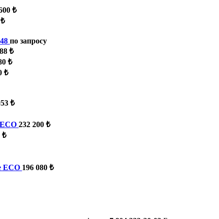
600 ₺
 ₺
48
по запросу
88 ₺
80 ₺
0 ₺
053 ₺
 ECO
232 200 ₺
 ₺
e ECO
196 080 ₺