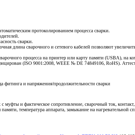
втоматическим протоколированием процесса сварки.
одителей.
асность сварки.
чная длина сварочного и сетевого кабелей позволяют увеличить 
варочного процесса на принтер или карту памяти (USBA), на 
ифицирован (ISO 9001:2008, WEEE № DE 74849106, RoHS). Аттес
да фитинга и напряжения/продолжительности сварки
с муфты и фактическое сопротивление, сварочный ток, контакт,
ия памяти, температура аппарата, замыкание на нагревательной 