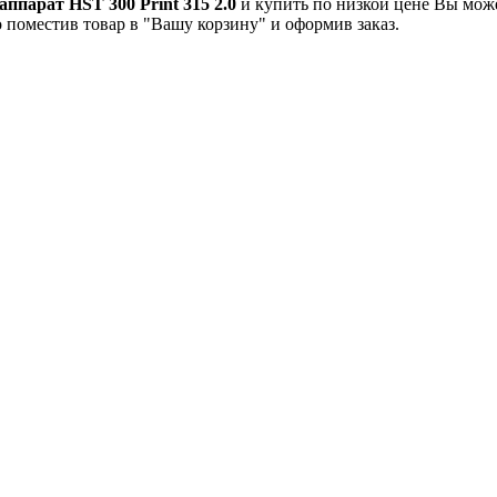
парат HST 300 Print 315 2.0
и купить по низкой цене Вы мож
 поместив товар в "Вашу корзину" и оформив заказ.