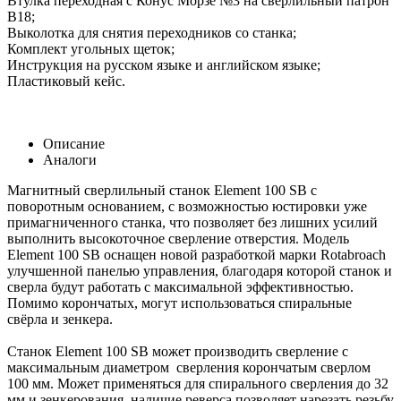
Втулка переходная с Конус Морзе №3 на сверлильный патрон
B18;
Выколотка для снятия переходников со станка;
Комплект угольных щеток;
Инструкция на русском языке и английском языке;
Пластиковый кейс.
Описание
Аналоги
Магнитный сверлильный станок Element 100 SB с
поворотным основанием, с возможностью юстировки уже
примагниченного станка, что позволяет без лишних усилий
выполнить высокоточное сверление отверстия. Модель
Element 100 SB оснащен новой разработкой марки Rotabroach
улучшенной панелью управления, благодаря которой станок и
сверла будут работать с максимальной эффективностью.
Помимо корончатых, могут использоваться спиральные
свёрла и зенкера.
Станок Element 100 SB может производить сверление с
максимальным диаметром сверления корончатым сверлом
100 мм. Может применяться для спирального сверления до 32
мм и зенкерования, наличие реверса позволяет нарезать резьбу