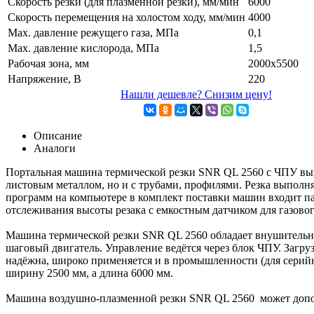
Скорость резки (для плазменной резки), мм/мин
6000
Скорость перемещения на холостом ходу, мм/мин
4000
Мах. давление режущего газа, МПа
0,1
Мах. давление кислорода, МПа
1,5
Рабочая зона, мм
2000x5500
Напряжение, В
220
Нашли дешевле? Снизим цену!
Описание
Аналоги
Портальная машина термической резки SNR QL 2560 с ЧПУ выпо
листовым металлом, но и с трубами, профилями. Резка выпол
программ на компьютере в комплект поставки машин входит п
отслеживания высоты резака с емкостным датчиком для газовог
Машина термической резки SNR QL 2560 обладает внушительн
шаговый двигатель. Управление ведётся через блок ЧПУ. Загр
надёжна, широко применяется и в промышленности (для серийно
ширину 2500 мм, а длина 6000 мм.
Машина воздушно-плазменной резки SNR QL 2560 может допо