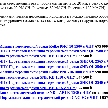
 качественный рез с пробивкой металла до 20 мм, а резку с к
wermax 65 MACH, Powermax 85 MACH, Powermax 105 MACH)
иками плазмы необходимо использовать исключительно оборуд
зким уровнем создаваемых помех, которые могут нарушать норм
ака.
Машина термической резки Koike PNC-10-1500 с ЧПУ
675 000
Портальная машина термической резки SNR QL 2580 с
на термической резки SNR KB 1220 с ЧПУ
637 500 ₺
Портальная машина термической резки SNR QL 2565 с
Портальная машина термической резки SNR QL 2560 с
Машина термической резки Koike PNC-10-1000 с ЧПУ
590 000
на термической резки SNR KB 1530 с ЧПУ
547 500 ₺
Портальная машина термической резки SNR QL 2540 с
на термической резки SNR KB 1565 с ЧПУ
675 000 ₺
ашина термической резки SNR-TABLE-1530 с ЧПУ
по запро
Портальная машина термической резки CNCDG с ЧПУ
1 957