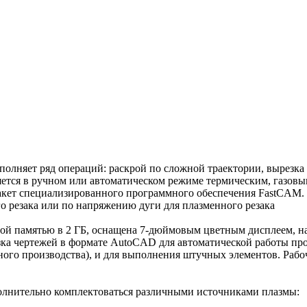
лняет ряд операций: раскрой по сложной траектории, вырезка 
няется в ручном или автоматическом режиме термическим, газо
акет специализированного программного обеспечения FastCAM. 
о резака или по напряжению дуги для плазменного резака
ой памятью в 2 ГБ, оснащена 7-дюймовым цветным дисплеем, н
узка чертежей в формате AutoCAD для автоматической работы пр
го производства), и для выполнения штучных элементов. Рабочая
лнительно комплектоваться различными источниками плазмы: