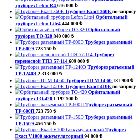
труборез Lefon R4
616 000 ₺
Труборез Exact 360E
по запросу
Орбитальный
труборез Lefon Lite4
444 000 ₺
Орбитальный
труборез ТО-320
840 000 ₺
Труборез разъемный
ТР-600Э
723 750 ₺
Труборез
переносной ТПЭ 57-114
609 000 ₺
Труборез разъемный
ТР-1240Э
2 313 000 ₺
Труборез ПТМ 14 60
181 900 ₺
Труборез Exact 410E
по запросу
Орбитальный
труборез ТО-420
1 192 500 ₺
Труборез разъемный
ТР-600П
723 750 ₺
Труборез разъемный
ТР-150Э
456 750 ₺
Труборез
Exact V1000 аккумуляторный
94 800 ₺