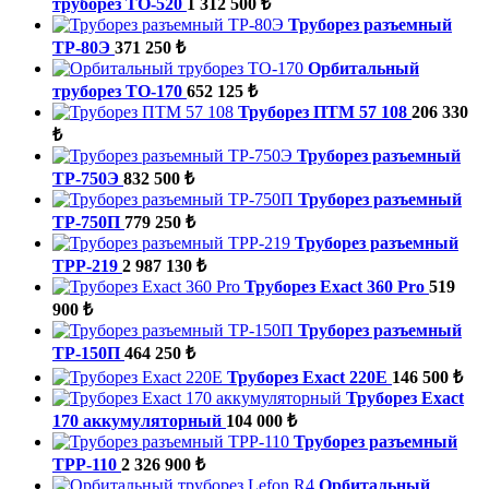
труборез ТО-520
1 312 500 ₺
Труборез разъемный
ТР-80Э
371 250 ₺
Орбитальный
труборез ТО-170
652 125 ₺
Труборез ПТМ 57 108
206 330
₺
Труборез разъемный
ТР-750Э
832 500 ₺
Труборез разъемный
ТР-750П
779 250 ₺
Труборез разъемный
ТРР-219
2 987 130 ₺
Труборез Exact 360 Pro
519
900 ₺
Труборез разъемный
ТР-150П
464 250 ₺
Труборез Exact 220E
146 500 ₺
Труборез Exact
170 аккумуляторный
104 000 ₺
Труборез разъемный
ТРР-110
2 326 900 ₺
Орбитальный