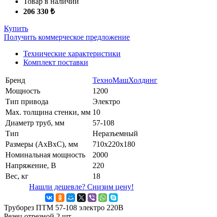
Товар в наличии
206 330 ₺
Купить
Получить коммерческое предложение
Технические характеристики
Комплект поставки
Бренд
ТехноМашХолдинг
Мощность
1200
Тип привода
Электро
Маx. толщина стенки, мм
10
Диаметр труб, мм
57-108
Тип
Неразъемный
Размеры (АхВхС), мм
710x220x180
Номинальная мощность
2000
Напряжение, В
220
Вес, кг
18
Нашли дешевле? Снизим цену!
Труборез ПТМ 57-108 электро 220В
Резец отрезной 2 шт