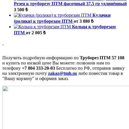
Резец к труборезу ПТМ фасочный 37.5 гр удлинённый
3 500 ₺
Кулачки
(ролики) к труборезам ПТМ
от 3 880 ₺
Кольца к труборезам
ПТМ
от 2 005 ₺
Получить подробную информацию по
Труборез ПТМ 57 108
и купить по низкой цене Вы можете: позвонив нам по
телефону
+7 804 333-20-03
Бесплатно по РФ, отправив заявку
на электронную почту
zakaz@tmh.su
либо поместив товар в
"Вашу корзину" и оформив заказ.