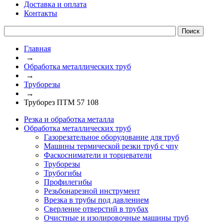
Доставка и оплата
Контакты
Главная
→
Обработка металлических труб
→
Труборезы
→
Труборез ПТМ 57 108
Резка и обработка металла
Обработка металлических труб
Газорезательное оборудование для труб
Машины термической резки труб с чпу
Фаскосниматели и торцеватели
Труборезы
Трубогибы
Профилегибы
Резьбонарезной инструмент
Врезка в трубы под давлением
Сверление отверстий в трубах
Очистные и изолировочные машины труб