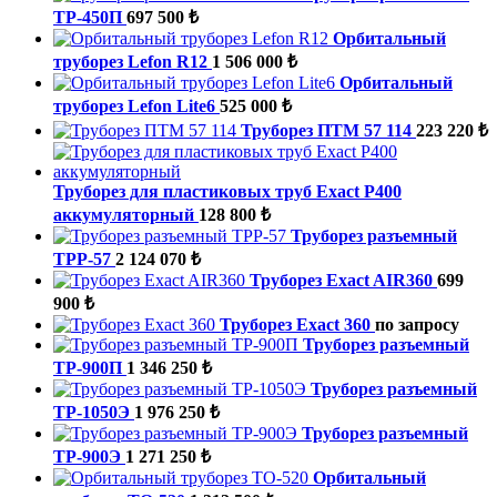
ТР-450П
697 500 ₺
Орбитальный
труборез Lefon R12
1 506 000 ₺
Орбитальный
труборез Lefon Lite6
525 000 ₺
Труборез ПТМ 57 114
223 220 ₺
Труборез для пластиковых труб Exact P400
аккумуляторный
128 800 ₺
Труборез разъемный
ТРР-57
2 124 070 ₺
Труборез Exact AIR360
699
900 ₺
Труборез Exact 360
по запросу
Труборез разъемный
ТР-900П
1 346 250 ₺
Труборез разъемный
ТР-1050Э
1 976 250 ₺
Труборез разъемный
ТР-900Э
1 271 250 ₺
Орбитальный