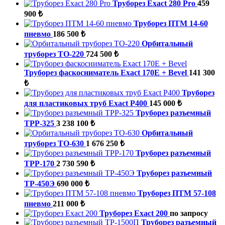
Труборез Exact 280 Pro
459
900 ₺
Труборез ПТМ 14-60
пневмо
186 500 ₺
Орбитальный
труборез ТО-220
724 500 ₺
Труборез фаскосниматель Exact 170E + Bevel
141 300
₺
Труборез
для пластиковых труб Exact P400
145 000 ₺
Труборез разъемный
ТРР-325
3 238 100 ₺
Орбитальный
труборез ТО-630
1 676 250 ₺
Труборез разъемный
ТРР-170
2 730 590 ₺
Труборез разъемный
ТР-450Э
690 000 ₺
Труборез ПТМ 57-108
пневмо
211 000 ₺
Труборез Exact 200
по запросу
Труборез разъемный