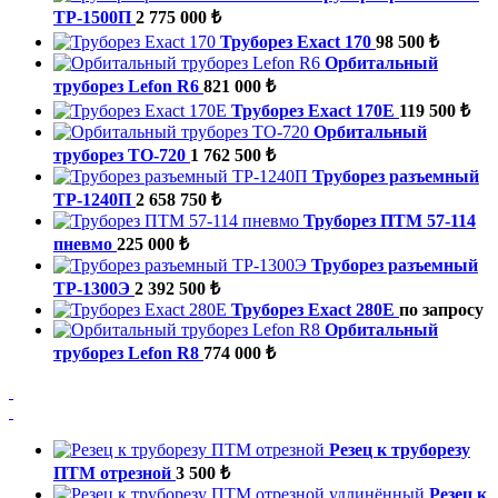
ТР-1500П
2 775 000 ₺
Труборез Exact 170
98 500 ₺
Орбитальный
труборез Lefon R6
821 000 ₺
Труборез Exact 170E
119 500 ₺
Орбитальный
труборез ТО-720
1 762 500 ₺
Труборез разъемный
ТР-1240П
2 658 750 ₺
Труборез ПТМ 57-114
пневмо
225 000 ₺
Труборез разъемный
ТР-1300Э
2 392 500 ₺
Труборез Exact 280E
по запросу
Орбитальный
труборез Lefon R8
774 000 ₺
Резец к труборезу
ПТМ отрезной
3 500 ₺
Резец к