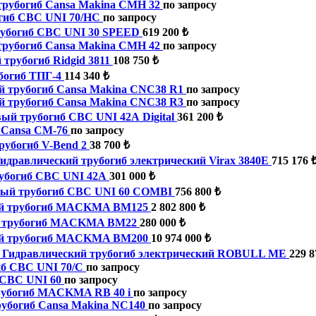
рубогиб Cansa Makina CMH 32
по запросу
гиб CBC UNI 70/HС
по запросу
убогиб CBC UNI 30 SPEED
619 200 ₺
рубогиб Cansa Makina CMH 42
по запросу
трубогиб Ridgid 3811
108 750 ₺
богиб ТПГ-4
114 340 ₺
 трубогиб Cansa Makina CNC38 R1
по запросу
 трубогиб Cansa Makina CNC38 R3
по запросу
ый трубогиб CBC UNI 42А Digital
361 200 ₺
 Cansa CM-76
по запросу
рубогиб V-Bend 2
38 700 ₺
идравлический трубогиб электрический Virax 3840E
715 176 
убогиб CBC UNI 42А
301 000 ₺
вый трубогиб CBC UNI 60 COMBI
756 800 ₺
ый трубогиб MACKMA BM125
2 802 800 ₺
й трубогиб MACKMA BM22
280 000 ₺
ый трубогиб MACKMA BM200
10 974 000 ₺
Гидравлический трубогиб электрический ROBULL ME
229 8
б CBC UNI 70/C
по запросу
 CBC UNI 60
по запросу
рубогиб MACKMA RB 40 i
по запросу
убогиб Cansa Makina NC140
по запросу