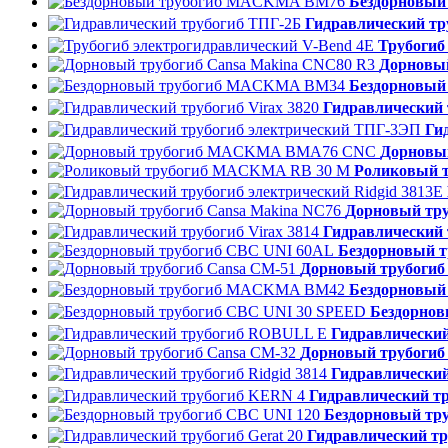
Бездорновы
Гидравлический тр
Трубогиб
Дорновый
Бездорновы
Гидравлический 
Ги
Дорновы
Роликовый 
Дорновый тру
Гидравлический 
Бездорновый 
Дорновый трубогиб
Бездорновы
Бездорнов
Гидравлически
Дорновый трубогиб
Гидравлический
Гидравлический т
Бездорновый тр
Гидравлический тр