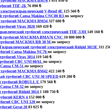
й трубогиб MACKMA BM76
1 051 050 ₺
убогиб ТПГ-2Б
76 890 ₺
 электрогидравлический V-Bend 4E
125 560 ₺
 трубогиб Cansa Makina CNC80 R3
по запросу
й трубогиб MACKMA BM34
327 600 ₺
трубогиб Virax 3820
169 420 ₺
дравлический трубогиб электрический ТПГ-3ЭП
149 160 ₺
й трубогиб MACKMA BMA76 CNC
10 800 000 ₺
трубогиб MACKMA RB 30 M
по запросу
Гидравлический трубогиб электрический Ridgid 3813E
311 25
богиб Cansa Makina NC76
по запросу
трубогиб Virax 3814
119 540 ₺
трубогиб CBC UNI 60АL
по запросу
 Cansa CM-51
по запросу
й трубогиб MACKMA BM42
422 240 ₺
ый трубогиб CBC UNI 30 SPEED
619 200 ₺
й трубогиб ROBULL E
179 568 ₺
 Cansa CM-32
по запросу
 трубогиб Ridgid 3814
1 188 750 ₺
рубогиб KERN 4
152 000 ₺
убогиб CBC UNI 120
по запросу
убогиб Gerat 20
83 025 ₺