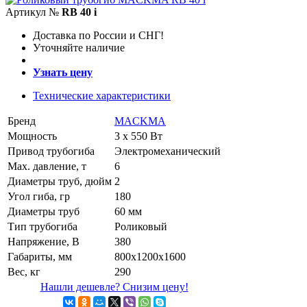
Артикул №
RB 40 i
Доставка по России и СНГ!
Уточняйте наличие
Узнать цену
Технические характеристики
Бренд
MACKMA
Мощность
3 x 550 Вт
Привод трубогиба
Электромеханический
Маx. давление, т
6
Диаметры труб, дюйм
2
Угол гиба, гр
180
Диаметры труб
60 мм
Тип трубогиба
Роликовый
Напряжение, В
380
Габариты, мм
800x1200x1600
Вес, кг
290
Нашли дешевле? Снизим цену!