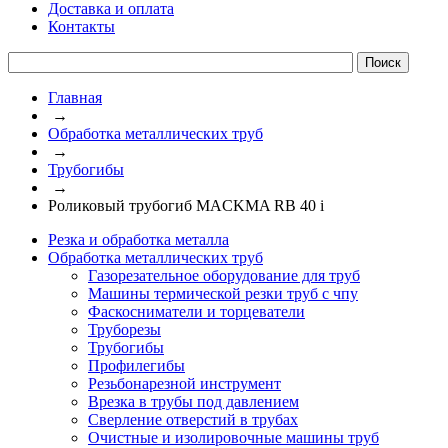
Доставка и оплата
Контакты
Главная
→
Обработка металлических труб
→
Трубогибы
→
Роликовый трубогиб MACKMA RB 40 i
Резка и обработка металла
Обработка металлических труб
Газорезательное оборудование для труб
Машины термической резки труб с чпу
Фаскосниматели и торцеватели
Труборезы
Трубогибы
Профилегибы
Резьбонарезной инструмент
Врезка в трубы под давлением
Сверление отверстий в трубах
Очистные и изолировочные машины труб