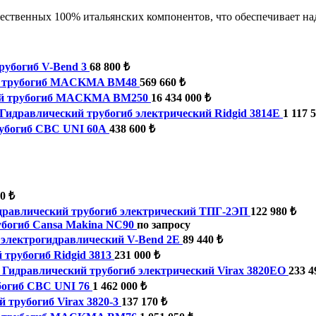
ственных 100% итальянских компонентов, что обеспечивает над
рубогиб V-Bend 3
68 800 ₺
й трубогиб MACKMA BM48
569 660 ₺
ый трубогиб MACKMA BM250
16 434 000 ₺
Гидравлический трубогиб электрический Ridgid 3814E
1 117 
убогиб CBC UNI 60А
438 600 ₺
0 ₺
дравлический трубогиб электрический ТПГ-2ЭП
122 980 ₺
богиб Cansa Makina NC90
по запросу
 электрогидравлический V-Bend 2E
89 440 ₺
 трубогиб Ridgid 3813
231 000 ₺
Гидравлический трубогиб электрический Virax 3820EO
233 4
богиб CBC UNI 76
1 462 000 ₺
 трубогиб Virax 3820-3
137 170 ₺