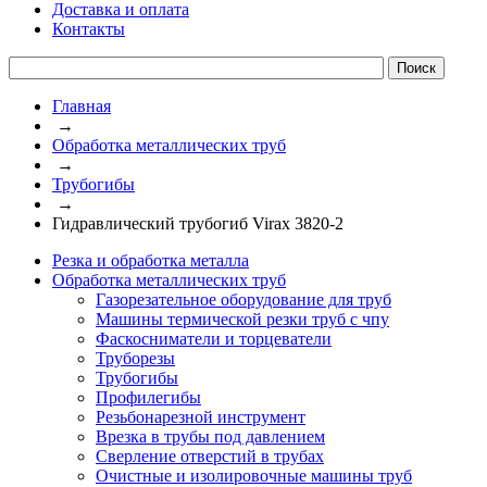
Доставка и оплата
Контакты
Главная
→
Обработка металлических труб
→
Трубогибы
→
Гидравлический трубогиб Virax 3820-2
Резка и обработка металла
Обработка металлических труб
Газорезательное оборудование для труб
Машины термической резки труб с чпу
Фаскосниматели и торцеватели
Труборезы
Трубогибы
Профилегибы
Резьбонарезной инструмент
Врезка в трубы под давлением
Сверление отверстий в трубах
Очистные и изолировочные машины труб