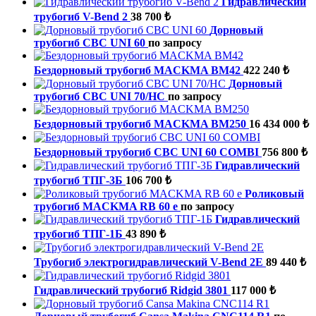
Гидравлический
трубогиб V-Bend 2
38 700 ₺
Дорновый
трубогиб CBC UNI 60
по запросу
Бездорновый трубогиб MACKMA BM42
422 240 ₺
Дорновый
трубогиб CBC UNI 70/HС
по запросу
Бездорновый трубогиб MACKMA BM250
16 434 000 ₺
Бездорновый трубогиб CBC UNI 60 COMBI
756 800 ₺
Гидравлический
трубогиб ТПГ-3Б
106 700 ₺
Роликовый
трубогиб MACKMA RB 60 e
по запросу
Гидравлический
трубогиб ТПГ-1Б
43 890 ₺
Трубогиб электрогидравлический V-Bend 2E
89 440 ₺
Гидравлический трубогиб Ridgid 3801
117 000 ₺