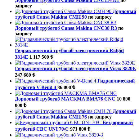
Дорновый трубогиб Cansa Makina CNC114 R1
по
запросу
Дорновый
трубогиб Cansa Makina CMH 90
по запросу
Дорновый трубогиб Cansa Makina CNC38 R3
по
запросу
Гидравлический трубогиб электрический Ridgid
3814E
1 117 500 ₺
Гидравлический трубогиб электрический Virax 3820E
247 680 ₺
Гидравлический
трубогиб V-Bend 4
86 000 ₺
Дорновый трубогиб MACKMA BMA76 CNC
10 800
000 ₺
Дорновый
трубогиб Cansa Makina CMH 76
по запросу
Бездорновый
трубогиб CBC UNI 70/С
971 800 ₺