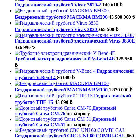
Гидравлический трубогиб Virax 3820-2
140 610 ₺
Бездорновый трубогиб MACKMA BM300
45 500 000 ₺
Гидравлический трубогиб Virax 3830
365 500 ₺
Гидравлический трубогиб электрический Virax 3830E
426 990 ₺
Трубогиб электрогидравлический V-Bend 4E
125 560
₺
Гидравлический
трубогиб V-Bend 4
86 000 ₺
Бездорновый трубогиб MACKMA BM100
1 870 000 ₺
Гидравлический
трубогиб ТПГ-1Б
43 890 ₺
Дорновый
трубогиб Cansa CM-76
по запросу
Дорновый
трубогиб Cansa CM-51
по запросу
Бездорновый трубогиб CBC UNI 60 COMBI-CAL
860