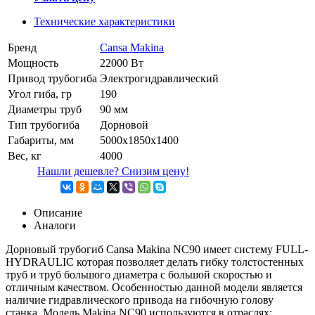
Технические характеристики
Бренд
Cansa Makina
Мощность
22000 Вт
Привод трубогиба
Электрогидравлический
Угол гиба, гр
190
Диаметры труб
90 мм
Тип трубогиба
Дорновой
Габариты, мм
5000х1850х1400
Вес, кг
4000
Нашли дешевле? Снизим цену!
Описание
Аналоги
Дорновый трубогиб Cansa Makina NC90 имеет систему FULL-
HYDRAULIC которая позволяет делать гибку толстостенных
труб и труб большого диаметра с большой скоростью и
отличным качеством. Особенностью данной модели является
наличие гидравлического привода на гибочную голову
станка. Модель Makina NC90 используются в отраслях: