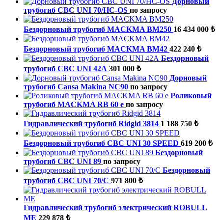
Дорновый
трубогиб CBC UNI 70/HС-OS
по запросу
Бездорновый трубогиб MACKMA BM250
16 434 000 ₺
Бездорновый трубогиб MACKMA BM42
422 240 ₺
Бездорновый
трубогиб CBC UNI 42А
301 000 ₺
Дорновый
трубогиб Cansa Makina NC90
по запросу
Роликовый
трубогиб MACKMA RB 60 e
по запросу
Гидравлический трубогиб Ridgid 3814
1 188 750 ₺
Бездорновый трубогиб CBC UNI 30 SPEED
619 200 ₺
Бездорновый
трубогиб CBC UNI 89
по запросу
Бездорновый
трубогиб CBC UNI 70/С
971 800 ₺
Гидравлический трубогиб электрический ROBULL
ME
229 878 ₺