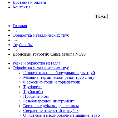
Доставка и оплата
Контакты
Главная
→
Обработка металлических труб
→
Трубогибы
→
Дорновый трубогиб Cansa Makina NC90
Резка и обработка металла
Обработка металлических труб
Газорезательное оборудование для труб
Машины термической резки труб с чпу
Фаскосниматели и торцеватели
Труборезы
Трубогибы
Профилегибы
Резьбонарезной инструмент
Врезка в трубы под давлением
Сверление отверстий в трубах
Очистные и изолировочные машины труб