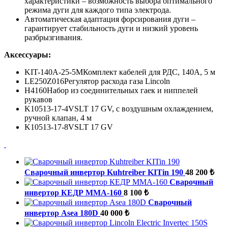
характеристики – возможность выбора оптимального
режима дуги для каждого типа электрода.
Автоматическая адаптация форсирования дуги –
гарантирует стабильность дуги и низкий уровень
разбрызгивания.
Аксессуары:
KIT-140A-25-5MКомплект кабелей для РДС, 140A, 5 м
LE250Z016Регулятор расхода газа Lincoln
H4160Набор из соединительных гаек и ниппелей
рукавов
K10513-17-4VSLT 17 GV, с воздушным охлаждением,
ручной клапан, 4 м
K10513-17-8VSLT 17 GV
Сварочный инвертор Kuhtreiber KITin 190
48 200 ₺
Сварочный
инвертор КЕДР MMA-160
8 100 ₺
Сварочный
инвертор Asea 180D
40 000 ₺