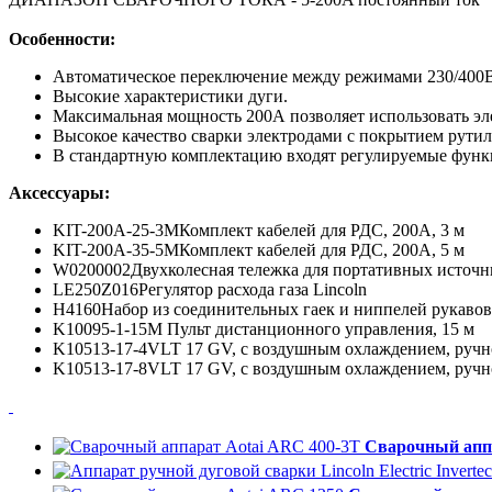
Особенности:
Автоматическое переключение между режимами 230/400
Высокие характеристики дуги.
Максимальная мощность 200А позволяет использовать эл
Высокое качество сварки электродами с покрытием рутил
В стандартную комплектацию входят регулируемые функц
Аксессуары:
KIT-200A-25-3MКомплект кабелей для РДС, 200A, 3 м
KIT-200A-35-5MКомплект кабелей для РДС, 200A, 5 м
W0200002Двухколесная тележка для портативных источн
LE250Z016Регулятор расхода газа Lincoln
H4160Набор из соединительных гаек и ниппелей рукавов
K10095-1-15M Пульт дистанционного управления, 15 м
K10513-17-4VLT 17 GV, с воздушным охлаждением, ручно
K10513-17-8VLT 17 GV, с воздушным охлаждением, ручно
Сварочный аппа