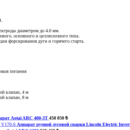
В.
ектроды диаметром до 4.0 мм.
ового, основного и целлюлозного типа.
ии форсирования дуги и горячего старта.
иков питания
й клапан, 4 м
й клапан, 8 м
рат Aotai ARC 400-3T
458 850 ₺
Аппарат ручной дуговой сварки Lincoln Electric Inver