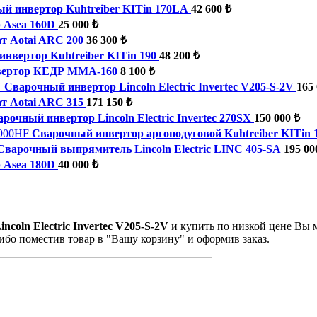
й инвертор Kuhtreiber KITin 170LA
42 600 ₺
 Asea 160D
25 000 ₺
т Aotai ARC 200
36 300 ₺
нвертор Kuhtreiber KITin 190
48 200 ₺
вертор КЕДР MMA-160
8 100 ₺
Сварочный инвертор Lincoln Electric Invertec V205-S-2V
165 
т Aotai ARC 315
171 150 ₺
рочный инвертор Lincoln Electric Invertec 270SX
150 000 ₺
Сварочный инвертор аргонодуговой Kuhtreiber KITin
Сварочный выпрямитель Lincoln Electric LINC 405-SA
195 00
 Asea 180D
40 000 ₺
coln Electric Invertec V205-S-2V
и купить по низкой цене Вы 
ибо поместив товар в "Вашу корзину" и оформив заказ.