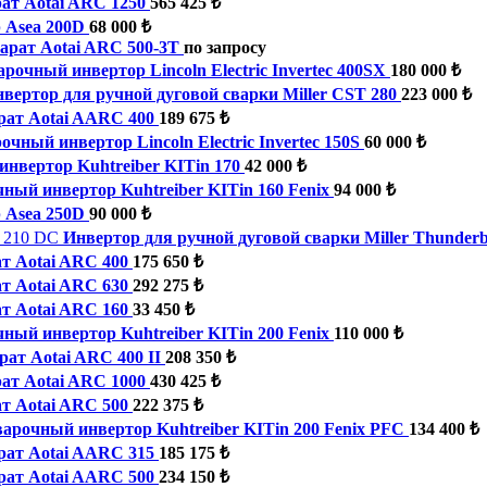
ат Aotai ARC 1250
565 425 ₺
 Asea 200D
68 000 ₺
рат Aotai ARC 500-3T
по запросу
рочный инвертор Lincoln Electric Invertec 400SХ
180 000 ₺
вертор для ручной дуговой сварки Miller CST 280
223 000 ₺
ат Aotai AARC 400
189 675 ₺
очный инвертор Lincoln Electric Invertec 150S
60 000 ₺
нвертор Kuhtreiber KITin 170
42 000 ₺
ный инвертор Kuhtreiber KITin 160 Fenix
94 000 ₺
 Asea 250D
90 000 ₺
Инвертор для ручной дуговой сварки Miller Thunderb
т Aotai ARC 400
175 650 ₺
т Aotai ARC 630
292 275 ₺
т Aotai ARC 160
33 450 ₺
ный инвертор Kuhtreiber KITin 200 Fenix
110 000 ₺
ат Aotai ARC 400 II
208 350 ₺
ат Aotai ARC 1000
430 425 ₺
т Aotai ARC 500
222 375 ₺
арочный инвертор Kuhtreiber KITin 200 Fenix PFC
134 400 ₺
ат Aotai AARC 315
185 175 ₺
ат Aotai AARC 500
234 150 ₺