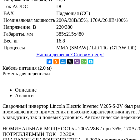
Ток AC/DC
DC
ВАХ
Падающая (СС)
Номинальная мощность
200A/28В/35%, 170A/26.8В/100%
Напряжение, В
220/380
Габариты, мм
385x215x480
Вес, кг
16,8
Процессы
MMA (SMAW) / Lift TIG (GTAW Lift)
Нашли дешевле? Снизим цену!
Кабель питания (2.0 м)
Ремень для переноски
Описание
Аналоги
Сварочный инвертор Lincoln Electric Invertec V205-S-2V был 
промышленного применения и высокие характеристики дуги. Ле
в заводских, так и полевых условиях. Автоматическое перекл
НОМИНАЛЬНАЯ МОЩНОСТЬ - 200A/28В / при 35%, 170A/26
ПОТРЕБЛЯЕМЫЙ ТОК - 32/20A
ДИАПАЗОН СВАРОЧНОГО ТОКА - 5-200A постоянный ток