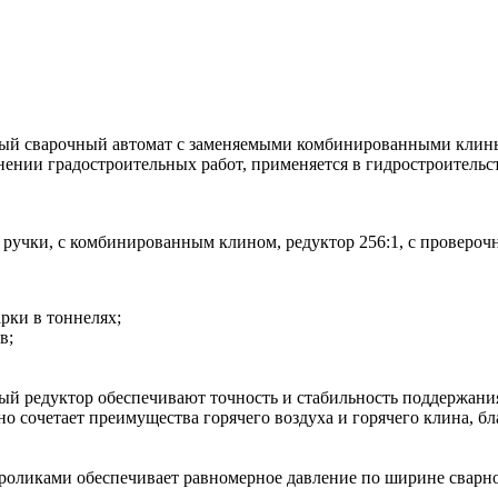
нный сварочный автомат с заменяемыми комбинированными клинь
нии градостроительных работ, применяется в гидростроительст
 ручки, с комбинированным клином, редуктор 256:1, с проверо
рки в тоннелях;
в;
й редуктор обеспечивают точность и стабильность поддержания
сочетает преимущества горячего воздуха и горячего клина, бла
ликами обеспечивает равномерное давление по ширине сварного