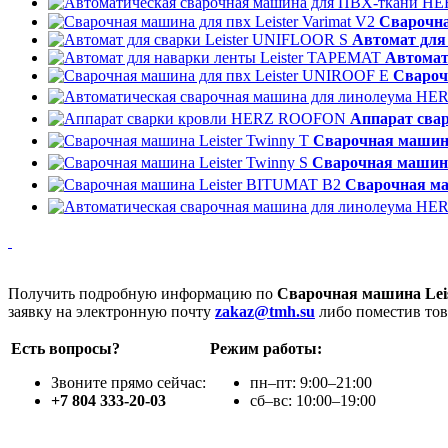
Cварочна
Автомат для
Автомат
Cвароч
Аппарат св
Cварочная машина
Cварочная машина 
Cварочная ма
Получить подробную информацию по
Cварочная машина Leis
заявку на электронную почту
zakaz@tmh.su
либо поместив тов
Есть вопросы?
Режим работы:
Звоните прямо сейчас:
пн–пт: 9:00–21:00
+7 804 333-20-03
сб–вс: 10:00–19:00