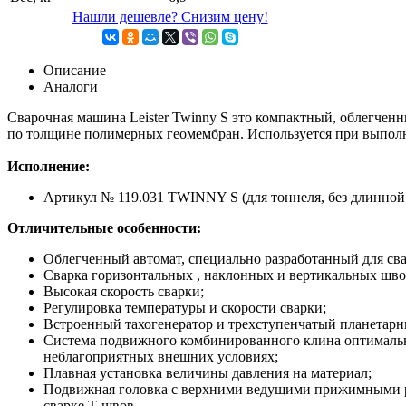
Нашли дешевле? Снизим цену!
Описание
Аналоги
Cварочная машина Leister Twinny S это компактный, облегче
по толщине полимерных геомембран. Используется при выполне
Исполнение:
Артикул № 119.031 TWINNY S (для тоннеля, без длинной
Отличительные особенности:
Облегченный автомат, специально разработанный для сва
Сварка горизонтальных , наклонных и вертикальных шво
Высокая скорость сварки;
Регулировка температуры и скорости сварки;
Встроенный тахогенератор и трехступенчатый планетарны
Система подвижного комбинированного клина оптимально 
неблагоприятных внешних условиях;
Плавная установка величины давления на материал;
Подвижная головка с верхними ведущими прижимными ро
сварке Т-швов.