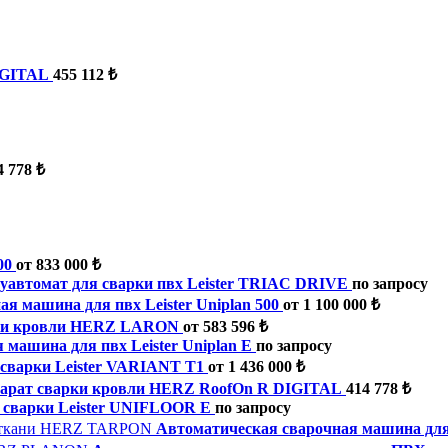
IGITAL
455 112 ₺
4 778 ₺
00
от 833 000 ₺
уавтомат для сварки пвх Leister TRIAC DRIVE
по запросу
я машина для пвх Leister Uniplan 500
от 1 100 000 ₺
ки кровли HERZ LARON
от 583 596 ₺
 машина для пвх Leister Uniplan E
по запросу
сварки Leister VARIANT T1
от 1 436 000 ₺
арат сварки кровли HERZ RoofOn R DIGITAL
414 778 ₺
 сварки Leister UNIFLOOR E
по запросу
Автоматическая сварочная машина д