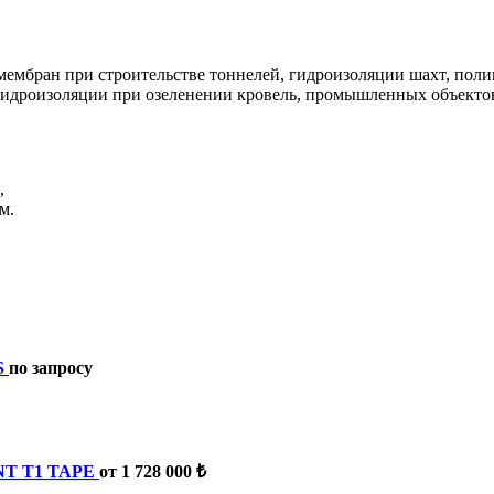
ембран при строительстве тоннелей, гидроизоляции шахт, поли
гидроизоляции при озеленении кровель, промышленных объектов
,
м.
S
по запросу
ANT T1 TAPE
от 1 728 000 ₺