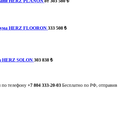
ткани HERZ PLANON
от 303 580 ₺
олеума HERZ FLOORON
333 508 ₺
ма HERZ SOLON
303 838 ₺
м по телефону
+7 804 333-20-03
Бесплатно по РФ, отправив