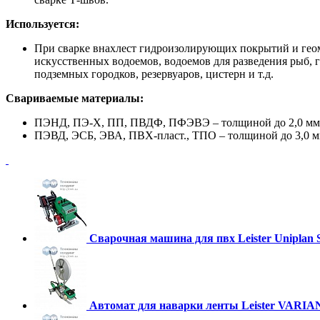
Используется:
При сварке внахлест гидроизолирующих покрытий и геом
искусственных водоемов, водоемов для разведения рыб, 
подземных городков, резервуаров, цистерн и т.д.
Свариваемые материалы:
ПЭНД, ПЭ-Х, ПП, ПВДФ, ПФЭВЭ – толщиной до 2,0 мм
ПЭВД, ЭСБ, ЭВА, ПВХ-пласт., ТПО – толщиной до 3,0 м
Cварочная машина для пвх Leister Uniplan 
Автомат для наварки ленты Leister VARI