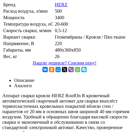
Бренд
HERZ
Расход воздуха, л/мин
500
Мощность
3400
Температура воздуха, oС
20-600
Скорость сварки, м/мин
0,5-12
Вариант сварки
Геомембраны / Кровля / Пвх-ткани
Напряжение, В
220
Габариты, мм
480х360х850
Вес, кг
26
Нашли дешевле? Снизим цену!
Описание
Аналоги
Аппарат сварки кровли HERZ RoofOn R кромочный
автоматический сварочный автомат для сварки внахлёст
термопластичных кровельных покрытий вблизи стен /
парапетов от 20 мм и основных швов шириной 40 мм горячим
воздухом. Удобный в обращении благодаря высокой скорости
сварки и экономичный в обслуживании в связи со
стандартной электроникой автомат. Качество, проверенное