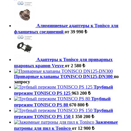
Алюминиевые адаптеры к Tonisco для
фланцевых соединений
от 39 990 ₺
Адаптеры к Tonisco для приварных
шаровых кранов Vexve
от 2 580 ₺
Приварные клапаны TONISCO DN125-DN300
по
запросу
Трубный
пережим TONISCO PS 125
963 200 ₺
Трубный
пережим TONISCO PS 80
670 800 ₺
Трубный
пережим TONISCO PS 150
1 350 200 ₺
Зажимные
патроны для пил к Tonisco
от 12 900 ₺