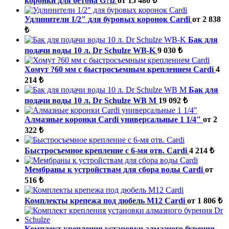
коронки для бетона G?lz
от 15 480 ₺
Удлинители 1/2" для буровых коронок Cardi
от 2 838
₺
Бак для
подачи воды 10 л. Dr Schulze WB-K
9 030 ₺
Хомут ?60 мм с быстросъемным креплением Cardi
4
214 ₺
Бак для
подачи воды 10 л. Dr Schulze WB M
19 092 ₺
Алмазные коронки Cardi универсальные 1 1/4"
от 2
322 ₺
Быстросъемное крепление с 6-мя отв. Cardi
4 214 ₺
Мембраны к устройствам для сбора воды Cardi
от
516 ₺
Комплекты крепежа под дюбель М12 Cardi
от 1 806 ₺
Комплект крепления установки алмазного бурения