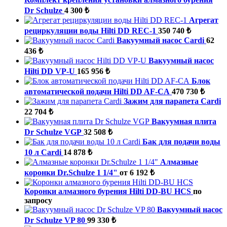
Dr Schulze
4 300 ₺
Агрегат
рециркуляции воды Hilti DD REC-1
350 740 ₺
Вакуумный насос Cardi
62
436 ₺
Вакуумный насос
Hilti DD VP-U
165 956 ₺
Блок
автоматической подачи Hilti DD AF-CA
470 730 ₺
Зажим для парапета Cardi
22 704 ₺
Вакуумная плита
Dr Schulze VGP
32 508 ₺
Бак для подачи воды
10 л Cardi
14 878 ₺
Алмазные
коронки Dr.Schulze 1 1/4"
от 6 192 ₺
Коронки алмазного бурения Hilti DD-BU HCS
по
запросу
Вакуумный насос
Dr Schulze VP 80
99 330 ₺