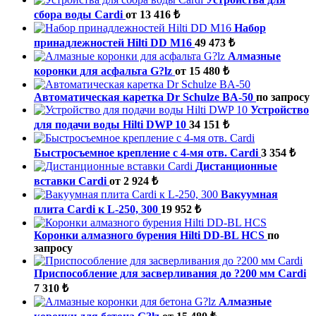
сбора воды Cardi
от 13 416 ₺
Набор
принадлежностей Hilti DD M16
49 473 ₺
Алмазные
коронки для асфальта G?lz
от 15 480 ₺
Автоматическая каретка Dr Schulze BA-50
по запросу
Устройство
для подачи воды Hilti DWP 10
34 151 ₺
Быстросъемное крепление с 4-мя отв. Cardi
3 354 ₺
Дистанционные
вставки Cardi
от 2 924 ₺
Вакуумная
плита Cardi к L-250, 300
19 952 ₺
Коронки алмазного бурения Hilti DD-BL HCS
по
запросу
Приспособление для засверливания до ?200 мм Cardi
7 310 ₺
Алмазные