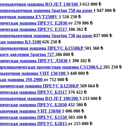
ромывочная машина RO-JET 130/160
3 612 000 ₺
опромывочная машина Spartan 758 на раме
1 047 000 ₺
ывочная машина EVT2508V
1 526 250 ₺
мическая машина ПРЕУС Е2030
от 270 986 ₺
мическая машина ПРЕУС Е3517
186 362 ₺
опромывочная машина Spartan 738 на раме
837 000 ₺
кая машина KJ-3100
626 250 ₺
промывочная машина ПРЕУС Б1550КР
581 360 ₺
ого давления Spartan 727
286 000 ₺
мическая машина ПРЕУС Д5030
1 398 102 ₺
дродинамическая прочистная машина CS1500A.2
281 250 ₺
мывочная машина VHT 150/100
3 440 000 ₺
кая машина JM-2900
от 712 000 ₺
намическая машина ПРЕУС Б1250КР
569 664 ₺
мическая машина ПРЕУС Б3517
376 422 ₺
ромывочная машина RO-JET 100/200
3 233 600 ₺
мическая машина ПРЕУС Б2030
432 580 ₺
ывочная машина VHT 150/60
1 806 000 ₺
мическая машина ПРЕУС Б1550
503 100 ₺
мическая машина ПРЕУС Б2815
от 215 000 ₺