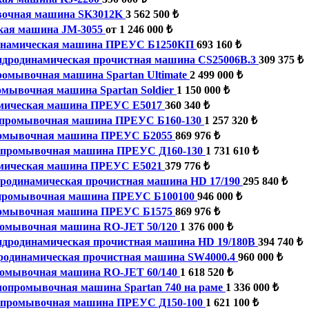
очная машина SK3012K
3 562 500 ₺
кая машина JМ-3055
от 1 246 000 ₺
инамическая машина ПРЕУС Б1250КП
693 160 ₺
идродинамическая прочистная машина CS25006B.3
309 375 ₺
омывочная машина Spartan Ultimate
2 499 000 ₺
мывочная машина Spartan Soldier
1 150 000 ₺
мическая машина ПРЕУС Е5017
360 340 ₺
промывочная машина ПРЕУС Б160-130
1 257 320 ₺
омывочная машина ПРЕУС Б2055
869 976 ₺
промывочная машина ПРЕУС Д160-130
1 731 610 ₺
мическая машина ПРЕУС Е5021
379 776 ₺
родинамическая прочистная машина HD 17/190
295 840 ₺
промывочная машина ПРЕУС Б100100
946 000 ₺
омывочная машина ПРЕУС Б1575
869 976 ₺
омывочная машина RO-JET 50/120
1 376 000 ₺
идродинамическая прочистная машина HD 19/180B
394 740 ₺
родинамическая прочистная машина SW4000.4
960 000 ₺
омывочная машина RO-JET 60/140
1 618 520 ₺
опромывочная машина Spartan 740 на раме
1 336 000 ₺
промывочная машина ПРЕУС Д150-100
1 621 100 ₺