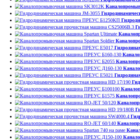
Каналопромыв
Гидродинамичес
Гидрод
Г
Каналопр
Каналопро
Гидродина
Канало
Каналопр
Канало
Гидродина
Гид
Канало
Каналопр
Каналопр
Г
Гид
Каналопр
Канал
Канало