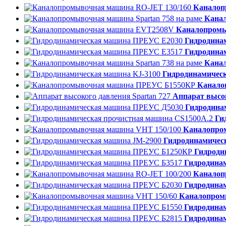
Каналоп
Канал
Каналопром
Гидродина
Гидродина
Канал
Гидродинамичес
Канало
Аппарат высок
Гидродина
Ги
Каналопро
Гидродинамичес
Гидроди
Гидродина
Каналоп
Гидродина
Каналопром
Гидродина
Гидродина