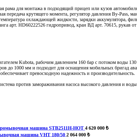
 рама для монтажа в подходящий прицеп или кузов автомобиля,
ная передача крутящего момента, регулятор давления By-Pass, ман
, температура охлаждающей жидкости, зарядки аккумулятора, фил
ланга арт. HD60222526 гидропривод, кран ВД арт. 70615, рукав о
елем Kubota, рабочим давлением 160 бар с потоком воды 130 л/
ов до 1000 мм и подходит для оснащения мобильных бригад ав
обеспечивает превосходную надежность и производительность.
система против замораживания насоса высокого давления и воды
промывочная машина STB2511H-HOT
4 620 000 ₺
ывочная машина VHT 180/50
2 064 000 ₺