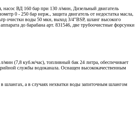
 насос ВД 160 бар при 130 л/мин, Дизельный двигатель
ометр 0 - 250 бар нерж., защита двигатель от недостатка масла,
ьтр очистки воды 50 мкн, выход 3/4"BSP, шланг высокого
т аппарата до барабана арт. 831546, две трубоочистные форсунки
мин (7,8 куб.м/час), топливный бак 24 литра, обеспечивает
арийной службы водоканала. Оснащен высококачественным
 в шлангах, а в случаях нехватки воды запиточным шлангом