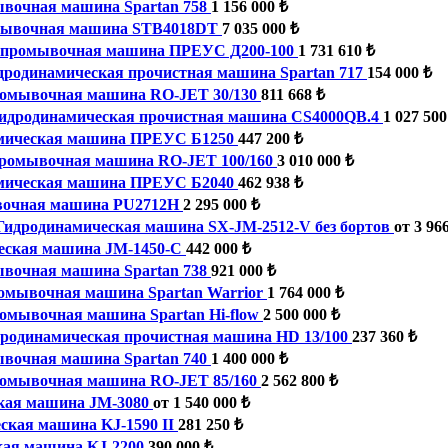
вочная машина Spartan 758
1 156 000 ₺
ывочная машина STB4018DT
7 035 000 ₺
промывочная машина ПРЕУС Д200-100
1 731 610 ₺
дродинамическая прочистная машина Spartan 717
154 000 ₺
омывочная машина RO-JET 30/130
811 668 ₺
идродинамическая прочистная машина CS4000QB.4
1 027 500
мическая машина ПРЕУС Б1250
447 200 ₺
ромывочная машина RO-JET 100/160
3 010 000 ₺
мическая машина ПРЕУС Б2040
462 938 ₺
очная машина PU2712H
2 295 000 ₺
Гидродинамическая машина SX-JM-2512-V без бортов
от 3 96
еская машина JM-1450-C
442 000 ₺
вочная машина Spartan 738
921 000 ₺
омывочная машина Spartan Warrior
1 764 000 ₺
омывочная машина Spartan Hi-flow
2 500 000 ₺
родинамическая прочистная машина HD 13/100
237 360 ₺
вочная машина Spartan 740
1 400 000 ₺
омывочная машина RO-JET 85/160
2 562 800 ₺
кая машина JM-3080
от 1 540 000 ₺
ская машина KJ-1590 II
281 250 ₺
кая машина KJ-2200
390 000 ₺