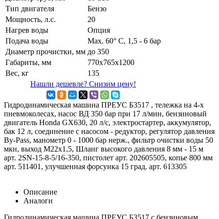
Тип двигателя
Бензо
Мощность, л.с.
20
Нагрев воды
Опция
Подача воды
Max. 60° С, 1,5 - 6 бар
Диаметр прочистки, мм
до 350
Габариты, мм
770х765х1200
Вес, кг
135
Нашли дешевле? Снизим цену!
Гидродинамическая машина ПРЕУС Б3517 , тележка на 4-х
пневмоколесах, насос ВД 350 бар при 17 л/мин, бензиновый
двигатель Honda GX630, 20 л/с, электростартер, аккумулятор,
бак 12 л, соединение с насосом - редуктор, регулятор давления
By-Pass, манометр 0 - 1000 бар нерж., фильтр очистки воды 50
мкн, выход М22х1,5, Шланг высокого давления 8 мм - 15 м
арт. 2SN-15-8-5/16-350, пистолет арт. 202605505, копье 800 мм
арт. 511401, улучшенная форсунка 15 град. арт. 613305
Описание
Аналоги
Гидродинамическая машина ПРЕУС Б3517 с бензиновым