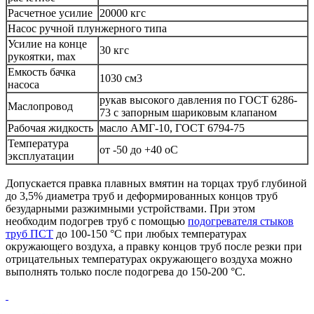
Расчетное усилие
20000 кгс
Насос ручной плунжерного типа
Усилие на конце
30 кгс
рукоятки, max
Емкость бачка
1030 см3
насоса
рукав высокого давления по ГОСТ 6286-
Маслопровод
73 с запорным шариковым клапаном
Рабочая жидкость
масло АМГ-10, ГОСТ 6794-75
Температура
от -50 до +40 оС
эксплуатации
Допускается правка плавных вмятин на торцах труб глубиной
до 3,5% диаметра труб и деформированных концов труб
безударными разжимными устройствами. При этом
необходим подогрев труб с помощью
подогревателя стыков
труб ПСТ
до 100-150 °С при любых температурах
окружающего воздуха, а правку концов труб после резки при
отрицательных температурах окружающего воздуха можно
выполнять только после подогрева до 150-200 °С.