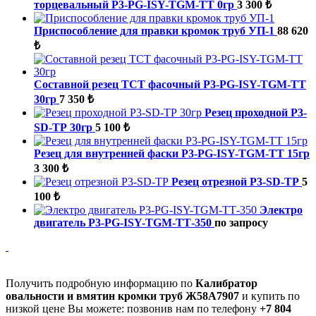
торцевальный P3-PG-ISY-TGM-ТТ 0гр
3 300 ₺
Приспособление для правки кромок труб УП-1
88 620
₺
Составной резец TCT фасочный P3-PG-ISY-TGM-ТТ
30гр
7 350 ₺
Резец проходной P3-
SD-ТР 30гр
5 100 ₺
Резец для внутренней фаски P3-PG-ISY-TGM-ТТ 15гр
3 300 ₺
Резец отрезной P3-SD-ТР
5
100 ₺
Электро
двигатель P3-PG-ISY-TGM-ТТ-350
по запросу
Получить подробную информацию по
Калибратор
овальности и вмятин кромки труб Ж58А7907
и купить по
низкой цене Вы можете: позвонив нам по телефону
+7 804