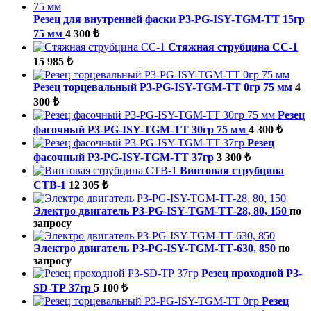
Резец для внутренней фаски P3-PG-ISY-TGM-ТТ 15гр
75 мм
4 300 ₺
Стяжная струбцина СС-1
15 985 ₺
Резец торцевальный P3-PG-ISY-TGM-ТТ 0гр 75 мм
4
300 ₺
Резец
фасочный P3-PG-ISY-TGM-ТТ 30гр 75 мм
4 300 ₺
Резец
фасочный P3-PG-ISY-TGM-ТТ 37гр
3 300 ₺
Винтовая струбцина
СТВ-1
12 305 ₺
Электро двигатель P3-PG-ISY-TGM-ТТ-28, 80, 150
по
запросу
Электро двигатель P3-PG-ISY-TGM-ТТ-630, 850
по
запросу
Резец проходной P3-
SD-ТР 37гр
5 100 ₺
Резец