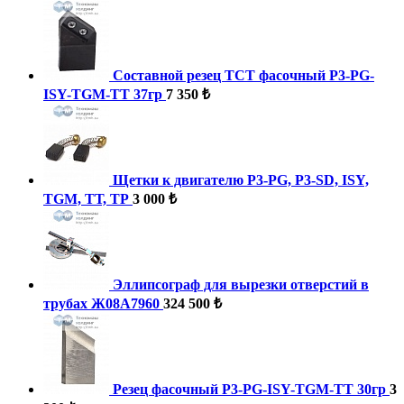
Составной резец TCT фасочный P3-PG-
ISY-TGM-ТТ 37гр
7 350 ₺
Щетки к двигателю P3-PG, P3-SD, ISY,
TGM, ТТ, ТР
3 000 ₺
Эллипсограф для вырезки отверстий в
трубах Ж08А7960
324 500 ₺
Резец фасочный P3-PG-ISY-TGM-ТТ 30гр
3