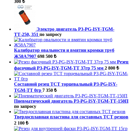
300 ₺
Электро двигатель P3-PG-ISY-TGM-
ТТ-250, 351
по запросу
Калибратор овальности и вмятин кромки труб
Ж58А7907
698 500 ₺
Резец
фасочный P3-PG-ISY-TGM-ТТ 37гр 75 мм
2 800 ₺
Составной резец TCT торцевальный P3-PG-ISY-
TGM-ТТ 0гр
7 350 ₺
Пневматический двигатель P3-PG-ISY-TGM-ТТ-150П
по запросу
Твердосплавная пластина для составных ТСТ резцов
2 100 ₺