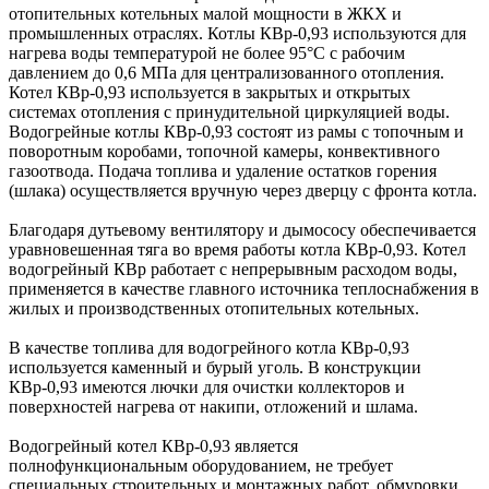
отопительных котельных малой мощности в ЖКХ и
промышленных отраслях. Котлы КВр-0,93 используются для
нагрева воды температурой не более 95°С с рабочим
давлением до 0,6 МПа для централизованного отопления.
Котел КВр-0,93 используется в закрытых и открытых
системах отопления с принудительной циркуляцией воды.
Водогрейные котлы КВр-0,93 состоят из рамы с топочным и
поворотным коробами, топочной камеры, конвективного
газоотвода. Подача топлива и удаление остатков горения
(шлака) осуществляется вручную через дверцу с фронта котла.
Благодаря дутьевому вентилятору и дымососу обеспечивается
уравновешенная тяга во время работы котла КВр-0,93. Котел
водогрейный КВр работает с непрерывным расходом воды,
применяется в качестве главного источника теплоснабжения в
жилых и производственных отопительных котельных.
В качестве топлива для водогрейного котла КВр-0,93
используется каменный и бурый уголь. В конструкции
КВр-0,93 имеются лючки для очистки коллекторов и
поверхностей нагрева от накипи, отложений и шлама.
Водогрейный котел КВр-0,93 является
полнофункциональным оборудованием, не требует
специальных строительных и монтажных работ, обмуровки,